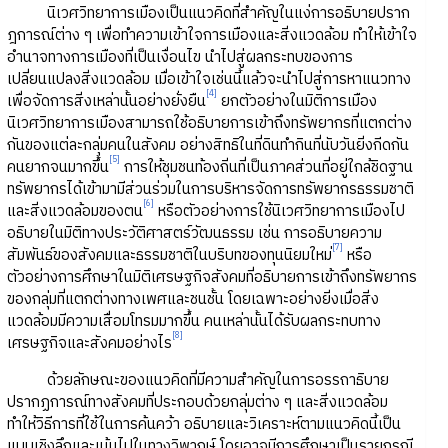
นิเวศวิทยาการเมืองเป็นแนวคิดที่สำคัญในแง่การอธิบายปราก
ฎการณ์ต่าง ๆ เพื่อทำความเข้าใจการเมืองและสิ่งแวดล้อม ทำให้เข้าใจ
อำนาจทางการเมืองที่เป็นเงื่อนไข นำไปสู่ผลกระทบของการ
เปลี่ยนแปลงสิ่งแวดล้อม เมื่อเข้าใจเช่นนี้แล้วจะนำไปสู่การหาแนวทาง
[4]
เพื่อจัดการสิ่งเหล่านั้นอย่างยั่งยืน
ยกตัวอย่างในมิติการเมือง
นิเวศวิทยาการเมืองสามารถใช้อธิบายการเข้าถึงทรัพยากรที่แตกต่าง
กันของแต่ละกลุ่มคนในสังคม อย่างสิทธิในที่ดินทำกินที่นับวันยิ่งกีดกัน
[5]
คนยากจนมากขึ้น
การให้ชุมชนท้องถิ่นที่เป็นภาคส่วนที่อยู่ใกล้ชิดฐาน
ทรัพยากรได้เข้ามามีส่วนร่วมในการบริหารจัดการทรัพยากรธรรมชาติ
[6]
และสิ่งแวดล้อมของตน
หรือตัวอย่างการใช้นิเวศวิทยาการเมืองไป
อธิบายในมิติทางประวัติศาสตร์วัฒนธรรม เช่น การอธิบายความ
[7]
สัมพันธ์ของสังคมและธรรมชาติในบริบทของทุนนิยมใหม่
หรือ
ตัวอย่างการศึกษาในมิติเศรษฐกิจสังคมที่อธิบายการเข้าถึงทรัพยากร
ของกลุ่มที่แตกต่างทางเพศและชนชั้น โดยเฉพาะอย่างยิ่งเมื่อสิ่ง
แวดล้อมมีความเสื่อมโทรมมากขึ้น คนเหล่านั้นได้รับผลกระทบทาง
[8]
เศรษฐกิจและสังคมอย่างไร
ด้วยลักษณะของแนวคิดที่มีความสำคัญในการอรรถาธิบาย
ปรากฏการณ์ทางสังคมที่ประกอบด้วยกลุ่มต่าง ๆ และสิ่งแวดล้อม
ทำให้วิธีการที่ใช้ในการค้นคว้า อธิบายและวิเคราะห์ตามแนวคิดนี้เป็น
แบบเชิงลึกและเน้นไปในทางวิพากษ์ โดยอาจมีการศึกษาเป็นรายกรณี