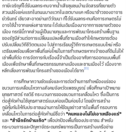
ภาษีเจริญที่ได้รับผลกระทบจากน้ำเสียชุมชนบ้านจัดสรรที่ขยายตัว
สวนฝรั่งแห่งแรกในถนนบางแวกในเขตบางแค หรือนาข้าวของอาจาร
ย์วรินทร์ เขียวสะอาดย่านทวีวัฒนา ที่ได้รับผลกระทบคือการเกษตรไม่
อาจใช้น้ำจากแหล่งสาธารณะได้เช่นเดิมเนื่องมาจากการขยายตัวของ
เมือง กรณีนี้ภาคส่วนผู้เป็นนายทุนและการพัฒนาโครงสร้างพื้นฐาน
ของรัฐมีส่วนต่อการเปลี่ยนแปลงพื้นที่ชานเมืองทำให้เกษตรกรต้อง
ปรับเปลี่ยนวิถีชีวิตตนเอง ไปสู่การเรียนรู้วิถีการเกษตรแบบใหม่ หรือ
เตรียมพร้อมเพื่อหาพื้นที่แห่งใหม่ในการทำเกษตรหากเจ้าของที่ดินไม่ให้
เช่าพื้นที่ต่อ การจัดการกับเรื่องนี้จำเป็นต้องอาศัยการออกแบบพื้นที่
เมืองเพื่อรักษาพื้นที่เกษตรกรรมกลางเมืองและชานเมืองไว้ เนื่องจาก
[11]
หลีกเลี่ยงการพัฒนาโครงสร้างของเมืองได้ยาก
การศึกษาความขัดแย้งและการต่อต้านการทำเหมืองแร่ของ
ขบวนการเคลื่อนไหวทางสังคมจังหวัดเพชรบูรณ์ เพื่อศึกษาเป้าหมาย
ยุทธศาสตร์ กลวิธี กระบวนการของขบวนการเคลื่อนไหว ซึ่งเป็นการ
ต่อสู้คัดค้านใช้ยุทธศาสตร์แบบค่อยเป็นค่อยไป โดยมีการสร้าง
ภูมิคุ้มกันให้กับประชาชนผ่านการให้ข้อมูลข่าวสารในพื้นที่ กรอบการ
เคลื่อนไหวในการต่อสู้คัดค้านมีชื่อว่า
"คนหนองไผ่ไม่เอาเหมืองแร่"
และ
"สำนึกรักบ้านเกิด"
เพื่อปกป้องพื้นที่ของประชาชน สำหรับ
กระบวนการและปัญหาจัดระดมทรัพยากรเป็นการสร้างเครือข่าย