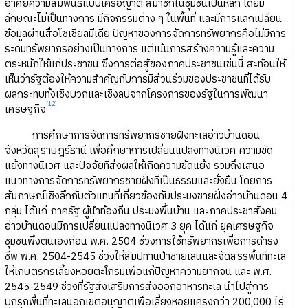
อาศัยความสัมพันธ์แบบเครือญาติ สมาชิกในชุมชนเป็นหลัก โดยมี
ลักษณะไม่เป็นทางการ มีกิจกรรมต่าง ๆ ในพื้นที่ และมีการแลกเปลี่ยน
ข้อมูลผ่านสื่อโซเชียลมีเดีย ปัญหาของการจัดการทรัพยากรคือไม่มีการ
ระดมทรัพยากรอย่างเป็นทางการ แต่เน้นการสร้างความรู้และความ
ตระหนักให้แก่ประชาชน ซึ่งการต่อสู้ของภาคประชาชนเช่นนี้ สะท้อนให้
เห็นว่ารัฐต้องให้ความสำคัญกับการมีส่วนร่วมของประชาชนที่ได้รับ
ผลกระทบทั้งเชิงบวกและเชิงลบจากโครงการของรัฐในการพัฒนา
[12]
เศรษฐกิจ
การศึกษาการจัดการทรัพยากรชายฝั่งทะเลอ่าวบ้านดอน
จังหวัดสุราษฎร์ธานี เพื่อศึกษาการเปลี่ยนแปลงทางนิเวศ ความขัด
แย้งทางนิเวศ และปัจจัยที่ส่งผลให้เกิดความขัดแย้ง รวมถึงเสนอ
แนวทางการจัดการทรัพยากรชายฝั่งที่เป็นธรรมและยั่งยืน โดยการ
สัมภาษณ์เชิงลึกกับตัวแทนที่เกี่ยวข้องกับประมงชายฝั่งอ่าวบ้านดอน 4
กลุ่ม ได้แก่ ภาครัฐ ผู้นำท้องถิ่น ประมงพื้นบ้าน และภาคประชาสังคม
อ่าวบ้านดอนมีการเปลี่ยนแปลงทางนิเวศ 3 ยุค ได้แก่ ยุคเศรษฐกิจ
ชุมชนพึ่งตนเองก่อน พ.ศ. 2504 ช่วงการใช้ทรัพยากรเพื่อการดำรง
ชีพ พ.ศ. 2504-2545 ช่วงให้สัมปทานป่าชายเลนและจัดสรรพื้นที่ทะเล
ให้เกษตรกรเลี้ยงหอยตะโกรมเพื่อแก้ปัญหาความยากจน และ พ.ศ.
2545-2549 ช่วงที่รัฐส่งเสริมการส่งออกอาหารทะเล นำไปสู่การ
บุกรุกพื้นที่ทะเลนอกเขตอนุญาตเพื่อเลี้ยงหอยแครงกว่า 200,000 ไร่