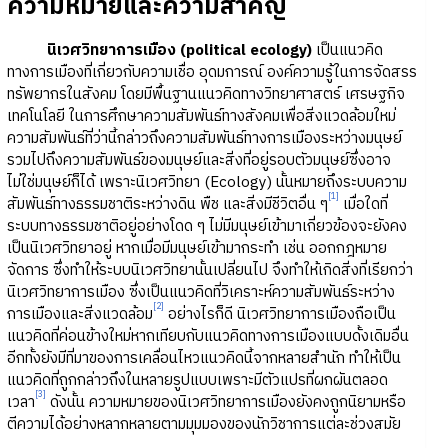
ความหมายและความสำคัญ
นิเวศวิทยาการเมือง
(political ecology)
เป็นแนวคิด
ทางการเมืองที่เกี่ยวกับความเชื่อ อุดมการณ์ องค์ความรู้ในการจัดสรร
ทรัพยากรในสังคม โดยมีพื้นฐานแนวคิดทางวิทยาศาสตร์ เศรษฐกิจ
เทคโนโลยี ในการศึกษาความสัมพันธ์ทางสังคมเพื่อสิ่งแวดล้อมใหม่
ความสัมพันธ์ที่ว่านี้กล่าวถึงความสัมพันธ์ทางการเมืองระหว่างมนุษย์
รวมไปถึงความสัมพันธ์ของมนุษย์และสิ่งที่อยู่รอบตัวมนุษย์ซึ่งอาจ
ไม่ใช่มนุษย์ก็ได้ เพราะนิเวศวิทยา (Ecology) นั้นหมายถึงระบบความ
[1]
สัมพันธ์ทางธรรมชาติระหว่างดิน พืช และสิ่งมีชีวิตอื่น ๆ
เมื่อใดที่
ระบบทางธรรมชาติอยู่อย่างโดด ๆ ไม่มีมนุษย์เข้ามาเกี่ยวข้องจะยังคง
เป็นนิเวศวิทยาอยู่ หากเมื่อมีมนุษย์เข้ามากระทำ เช่น ออกกฎหมาย
จัดการ ซึ่งทำให้ระบบนิเวศวิทยานั้นเปลี่ยนไป จึงทำให้เกิดสิ่งที่เรียกว่า
นิเวศวิทยาการเมือง ซึ่งเป็นแนวคิดที่วิเคราะห์ความสัมพันธ์ระหว่าง
[2]
การเมืองและสิ่งแวดล้อม
อย่างไรก็ดี นิเวศวิทยาการเมืองถือเป็น
แนวคิดที่ค่อนข้างใหม่หากเทียบกับแนวคิดทางการเมืองแบบดั้งเดิมอื่น
อีกทั้งยังมีที่มาของการเคลื่อนไหวแนวคิดนี้จากหลายสำนัก ทำให้เป็น
แนวคิดที่ถูกกล่าวถึงในหลายรูปแบบเพราะมีตัวแปรที่ผกผันตลอด
[3]
เวลา
ดังนั้น ความหมายของนิเวศวิทยาการเมืองยังคงถูกนิยามหรือ
ตีความได้อย่างหลากหลายตามมุมมองของนักวิชาการแต่ละช่วงสมัย