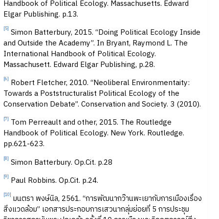
Handbook of Political Ecology. Massachusetts. Edward
Elgar Publishing. p.13.
[5]
Simon Batterbury, 2015. “Doing Political Ecology Inside
and Outside the Academy”. In Bryant, Raymond L. The
International Handbook of Political Ecology.
Massachusett. Edward Elgar Publishing, p.28.
[6]
Robert Fletcher, 2010. “Neoliberal Environmentaity:
Towards a Poststructuralist Political Ecology of the
Conservation Debate”. Conservation and Society. 3 (2010).
[7]
Tom Perreault and other, 2015. The Routledge
Handbook of Political Ecology. New York. Routledge.
pp.621-623.
[8]
Simon Batterbury. Op.Cit. p.28
[9]
Paul Robbins. Op.Cit. p.24.
[10]
มนตรา พงษ์นิล, 2561. “การพัฒนากว๊านพะเยากับการเมืองเรื่อง
สิ่งแวดล้อม” เอกสารประกอบการเสวนากลุ่มย่อยที่ 5 การประชุม