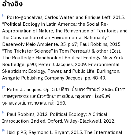
อ้างอิง
[1]
Porto-goncalves, Carlos Walter, and Enrique Leff, 2015.
“Political Ecology in Latin America: the Social Re-
Appropriation of Nature, the Reinvention of Territories and
the Construction of an Environmental Rationality”
Desenvolv Meio Ambiente. 35. p.67; Paul Robbins, 2015.
“The Trickster Science” in Tom Perreault & other (Eds).
The Routledge Handbook of Political Ecology. New York.
Routledge. p.90; Peter J. Jacques, 2009. Environmental
Skepticism: Ecology, Power, and Public Life. Burlington.
Ashgate Publishing Company Jacques. pp. 48-49.
[2]
Peter J. Jacques. Op. Cit. ปรีชา เปี่ยมพงศ์สานต์, 2546. นิเวศ
เศรษฐศาสตร์ และนิเวศวิทยาการเมือง. กรุงเทพฯ. โรงพิมพ์
จุฬาลงกรณ์มหาวิทยาลัย. หน้า 160.
[3]
Paul Robbins, 2012. Political Ecology: A Critical
Introduction. 2nd ed. Oxford. Willey-Blackwell. 2012.
[4]
Ibid. p.95; Raymond L. Bryant, 2015. The International