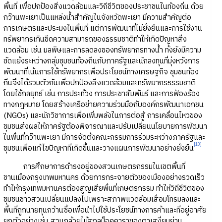
พื้นที่ เพื่อปกป้องสิ่งแวดล้อมและวิถีชีวิตของประชาชนในท้องถิ่น ด้วย
กว๊านพะเยาเป็นแหล่งน้ำสำคัญในจังหวัดพะเยา มีความสำคัญต่อ
การเกษตรและประมงในพื้นที่ แต่การพัฒนาที่ไม่ยั่งยืนและการใช้งาน
ทรัพยากรเกินขีดความสามารถของธรรมชาติทำให้เกิดปัญหาสิ่ง
แวดล้อม เช่น มลพิษและการลดลงของทรัพยากรทางน้ำ ทั้งยังมีความ
ขัดแย้งระหว่างกลุ่มชุมชนท้องถิ่นกับภาครัฐและนักลงทุนที่มุ่งหวังการ
พัฒนาที่เน้นการใช้ทรัพยากรเพื่อประโยชน์ทางเศรษฐกิจ ชุมชนท้อง
ถิ่นจึงได้รวมตัวกันเพื่อปกป้องสิ่งแวดล้อมและทรัพยากรธรรมชาติ
โดยใช้กลยุทธ์ เช่น การประท้วง การประชาสัมพันธ์ และการฟ้องร้อง
ทางกฎหมาย โดยสร้างเครือข่ายความร่วมมือกับองค์กรพัฒนาเอกชน
(NGOs) และนักวิชาการเพื่อเพิ่มพลังในการต่อสู้ การเคลื่อนไหวของ
ชุมชนส่งผลให้ภาครัฐต้องพิจารณาและปรับเปลี่ยนนโยบายการพัฒนา
ในพื้นที่กว๊านพะเยา มีการจัดตั้งคณะกรรมการร่วมระหว่างภาครัฐและ
[10]
ชุมชนเพื่อแก้ไขปัญหาที่เกิดขึ้นและวางแผนการพัฒนาอย่างยั่งยืน
การศึกษาการดำรงอยู่ของสวนเกษตรกรรมในเขตพื้นที่
ชานเมืองกรุงเทพมหานคร ด้วยการกระจายตัวของเมืองอย่างรวดเร็ว
ทำให้กรุงเทพมหานครต้องสูญเสียพื้นที่เกษตรกรรม ทำให้วิถีชีวิตของ
ชุมชนชาวสวนเปลี่ยนแปลงไปเพราะสภาพแวดล้อมเสื่อมโทรมลงและ
พื้นที่ถูกนายทุนกว้านซื้อเพื่อนำไปใช้ประโยชน์ทางการค้าและที่อยู่อาศัย
ยกตัวอย่างเช่น สวนกล้วยไม้สกุลม็อคคาราของตาเสงี่ยมย่าน