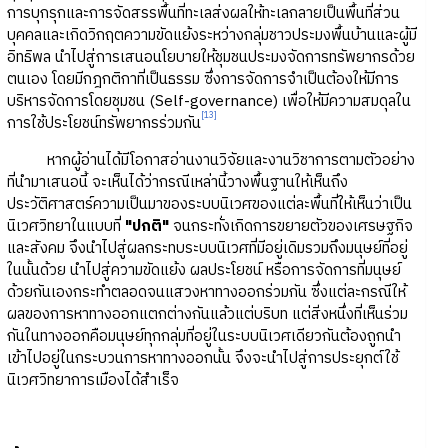
การบุกรุกและการจัดสรรพื้นที่ทะเลส่งผลให้ทะเลกลายเป็นพื้นที่ส่วน
บุคคลและเกิดวิกฤตความขัดแย้งระหว่างกลุ่มชาวประมงพื้นบ้านและผู้มี
อิทธิพล นำไปสู่การเสนอนโยบายให้ชุมชนประมงจัดการทรัพยากรด้วย
ตนเอง โดยมีกฎกติกาที่เป็นธรรม ซึ่งการจัดการจำเป็นต้องให้มีการ
บริหารจัดการโดยชุมชน (Self-governance) เพื่อให้มีความสมดุลใน
[13]
การใช้ประโยชน์ทรัพยากรร่วมกัน
หากผู้อ่านได้มีโอกาสอ่านงานวิจัยและงานวิชาการตามตัวอย่าง
ที่นำมาเสนอนี้ จะเห็นได้ว่ากรณีเหล่านี้วางพื้นฐานให้เห็นถึง
ประวัติศาสตร์ความเป็นมาของระบบนิเวศของแต่ละพื้นที่ให้เห็นว่าเป็น
นิเวศวิทยาในแบบที่
"ปกติ"
จนกระทั่งเกิดการขยายตัวของเศรษฐกิจ
และสังคม จึงนำไปสู่ผลกระทบระบบนิเวศที่มีอยู่เดิมรวมถึงมนุษย์ที่อยู่
ในนั้นด้วย นำไปสู่ความขัดแย้ง ผลประโยชน์ หรือการจัดการที่มนุษย์
ด้วยกันเองกระทำตลอดจนแสวงหาทางออกร่วมกัน ซึ่งแต่ละกรณีให้
ผลของการหาทางออกแตกต่างกันแล้วแต่บริบท แต่สิ่งหนึ่งที่เห็นร่วม
กันในทางออกคือมนุษย์ทุกกลุ่มที่อยู่ในระบบนิเวศเดียวกันต้องถูกนำ
เข้าไปอยู่ในกระบวนการหาทางออกนั้น จึงจะนำไปสู่การประยุกต์ใช้
นิเวศวิทยาการเมืองได้สำเร็จ