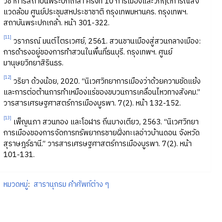
วิชาการสถาบันพระปกเกล้า ครั้งที่ 10 การเมืองและวิกฤตการณ์สิ่ง
แวดล้อม ศูนย์ประชุมสหประชาชาติ กรุงเทพมหานคร. กรุงเทพฯ.
สถาบันพระปกเกล้า. หน้า 301-322.
[11]
วราภรณ์ มนต์ไตรเวศย์, 2561. สวนชานเมืองสู่สวนกลางเมือง:
การดำรงอยู่ของการทำสวนในพื้นที่ธนบุรี. กรุงเทพฯ. ศูนย์
มานุษยวิทยาสิรินธร.
[12]
วริยา ด้วงน้อย, 2020. “นิเวศวิทยาการเมืองว่าด้วยความขัดแย้ง
และการต่อต้านการทำเหมืองแร่ของขบวนการเคลื่อนไหวทางสังคม.”
วารสารเศรษฐศาสตร์การเมืองบูรพา. 7(2). หน้า 132-152.
[13]
เพ็ญนภา สวนทอง และโอฬาร ถิ่นบางเตียว, 2563. “นิเวศวิทยา
การเมืองของการจัดการทรัพยากรชายฝั่งทะเลอ่าวบ้านดอน จังหวัด
สุราษฎร์ธานี.” วารสารเศรษฐศาสตร์การเมืองบูรพา. 7(2). หน้า
101-131.
หมวดหมู่
:
สารานุกรม คำศัพท์ต่าง ๆ