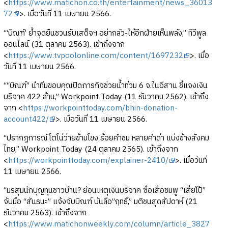
<
https://www.matichon.co.th/entertainment/news_36013
72
>. เมื่อวันที่ 11 เมษายน 2566.
“‘บิณฑ์’ ย้ำจุดยืนชวนรับเสด็จฯ อย่ากลัว-ให้อีกฝ่ายเห็นพลัง,” ทีวีพูล
ออนไลน์ (31 ตุลาคม 2563). เข้าถึงจาก
<
https://www.tvpoolonline.com/content/1697232
>. เมื่อ
วันที่ 11 เมษายน 2566.
““บิณฑ์” นำทีมขอบคุณปิดภารกิจช่วยน้ำท่วม 6 จ.ในอีสาน ชี้แจงเงิน
บริจาค 422 ล้าน,” Workpoint Today (11 ธันวาคม 2562). เข้าถึง
จาก <
https://workpointtoday.com/bhin-donation-
account422/
>. เมื่อวันที่ 11 เมษายน 2566.
“ปรากฏการณ์โตโน่ว่ายข้ามโขง ร้อยคำชม หลายคำด่า แบ่งข้างสังคม
ไทย,” Workpoint Today (24 ตุลาคม 2565). เข้าถึงจาก
<
https://workpointtoday.com/explainer-2410/
>. เมื่อวันที่
11 เมษายน 2566.
“มรสุมนักบุญทุนชาวบ้าน? ย้อนเหตุเงินบริจาค ซื้อเสื้อชมพู “เสี่ยโป้”
จับมือ “สันธนะ” แจ้งจับบิณฑ์ บันลือ”ฤทธิ์,” มติชนสุดสัปดาห์ (21
ธันวาคม 2563). เข้าถึงจาก
<
https://www.matichonweekly.com/column/article_3827