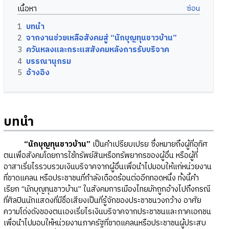
เนื้อหา
1
บทนำ
2
จากงานช่วยเหลือสังคมสู่ “นักบุญทุนชาวบ้าน”
3
ควันหลงและกระแสสังคมหลังการรับบริจาค
4
บรรณานุกรม
5
อ้างอิง
บทนำ
“นักบุญทุนชาวบ้าน”
เป็นคำเปรียบเปรย ซึ่งหมายถึงผู้ที่อุทิศ
ตนเพื่อสังคมโดยการใช้ทรัพย์สินหรือทรัพยากรของผู้อื่น หรือผู้ที่
อาสาเรี่ยไรรวบรวมเงินบริจาคจากผู้อื่นเพื่อนำไปมอบให้แก่หน่วยงาน
ที่ขาดแคลน หรือประชาชนที่กำลังเดือดร้อนต่ออีกทอดหนึ่ง ทั้งนี้คำ
เรียก “นักบุญทุนชาวบ้าน” ในสังคมการเมืองไทยมักถูกอ้างไปถึงกรณี
ที่ศิลปินนักแสดงที่มีชื่อเสียงเป็นที่รู้จักของประชาชนวงกว้าง อาศัย
ความโด่งดังของตนเองเรี่ยไรเงินบริจาคจากประชาชนและภาคเอกชน
เพื่อนำไปมอบให้หน่วยงานภาครัฐที่ขาดแคลนหรือประชาชนผู้ประสบ