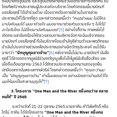
ซึ่งมีนายกรัฐมนตรี และรัฐมนตรีหลายคนร่วมออกรายการโทรทัศน์ รับ
โทรศัพท์จากประชาชนผู้ประสงค์จะบริจาค โดยกิจกรรมนี้นายบิณฑ์
บรรลือฤทธิ์ ได้เข้าร่วมด้วย เนื่องจากต้องการมีส่วนในการช่วย
ประชาชนให้ได้มากที่สุด และกล่าวตอนหนึ่งว่า
“คนอย่างผม ไม่มีใคร
มาบังคับผมได้ ผมมาด้วยใจ ผมอยากมาช่วยส่วนรวมจริง ๆ ไม่ได้มี
อะไรกับใคร ไม่มีใครมาบังคับผมเลย
”
[5]
อย่างไรก็ตาม ภายหลังได้
เกิดกระแสเรียกร้องให้ตรวจสอบการบริหารจัดการเงินบริจาคของ
นายบิณฑ์ บรรลือฤทธิ์ ที่เงินบริจาคโอนเข้าบัญชีส่วนตัวและพฤติกรรม
นำเงินไปแจกจ่ายช่วยเหลือประชาชนอย่างผิดวัตถุประสงค์ จนได้รับ
ฉายาว่า
“นักบุญทุนชาวบ้าน”
[6]
หลังจากนั้นไม่นาน นายบิณฑ์ บันลือ
ฤทธิ์ ได้ลาออกจากมูลนิธิร่วมกตัญญูเพื่อไม่ให้มูลนิธิเสียชื่อเสียง และ
เมื่อถึงเดือนตุลาคม 2563 ได้ชักชวนประชาชนออกมาแสดงจุดยืน
ปกป้องสถาบันพระมหากษัตริย์ โดยกล่าวตอนหนึ่งว่า
“คุณจะว่าผม
เป็น “นักบุญทุนชาวบ้าน” คำนี้ผมชอบมาก อย่างน้อยชาวบ้านยังไว้ใจ
ผมให้ผมเป็นสะพานบุญให้”
[7]
3. โครงการ “One Man and the River หนึ่งคนว่าย หลาย
คนให้” ปี 2565
ระหว่างวัดที่ 21-22 ตุลาคม 2565 นายภาคิน คำวิลัยศักดิ์ หรือ
โตโน่ ภาคิน ได้จัดโครงการ
“One Man and the River หนึ่งคน