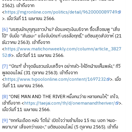
2562). เข้าถึงจาก
<
https://mgronline.com/politics/detail/9620000089749
>. เมื่อวันที่ 11 เมษายน 2566.
[6]
“มรสุมนักบุญทุนชาวบ้าน? ย้อนเหตุเงินบริจาค ซื้อเสื้อชมพู “เสี่ย
โป้” จับมือ “สันธนะ” แจ้งจับบิณฑ์ บรรลือฤทธิ์,” มติชนสุดสัปดาห์ (21
ธันวาคม 2563). เข้าถึงจาก
<
https://www.matichonweekly.com/column/article_3827
52
>. เมื่อวันที่ 11 เมษายน 2566.
[7]
“‘บิณฑ์’ ย้ำจุดยืนชวนรับเสด็จฯ อย่ากลัว-ให้อีกฝ่ายเห็นพลัง,” ทีวี
พูลออนไลน์ (31 ตุลาคม 2563). เข้าถึงจาก
<
https://www.tvpoolonline.com/content/1697232
>. เมื่อ
วันที่ 11 เมษายน 2566.
[8]
“ONE MAN AND THE RIVER หนึ่งคนว่าย หลายคนให้,” เทใจ,
เข้าถึงจาก <
https://taejai.com/th/d/onemanandtheriver/
>.
เมื่อวันที่ 11 เมษายน 2566.
[9]
“ถกกันเดือด หลัง ‘โตโน่’ เปิดใจว่ายข้ามโขง 15 กม. บอก ‘หมอ-
พยาบาล’ เสี่ยงกว่าเยอะ,” มติชนออนไลน์ (5 ตุลาคม 2565). เข้าถึง