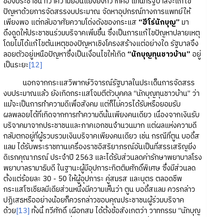
ของประชาชน ทว่าความย้อนแย้งยิ่งกว่าก็คือ แทนที่รัฐบาลจะแก้ไข
ปัญหาด้วยการจัดสรรงบประมาณ จัดหาอุปกรณ์ทางการแพทย์ให้
เพียงพอ แต่กลับอาศัยความโด่งดังของกระแส
“ฮีโร่นักบุญ”
มา
ดึงดูดให้ประชาชนร่วมบริจาคเพิ่มขึ้น ซึ่งเป็นการแก้ไขปัญหาปลายเหตุ
โดยไม่ได้แก้ไขต้นเหตุของปัญหาเชิงโครงสร้างแต่อย่างใด รัฐบาลจึง
ลอยตัวอยู่เหนือปัญหาซึ่งเป็นเงื่อนไขให้เกิด
“นักบุญทุนชาวบ้าน”
อยู่
เป็นระยะ
[12]
นอกจากกระแสวิพากษ์วิจารณ์รัฐบาลในประเด็นการจัดสรร
งบประมาณแล้ว ยังเกิดกระแสโจมตีตัวบุคคล “นักบุญทุนชาวบ้าน” ว่า
แม้จะเป็นการทำความดีเพื่อสังคม แต่ก็ไม่ควรได้รับหรือยอมรับ
ผลพลอยได้ที่เกิดจากการทำความดีนั้นเพียงคนเดียว เนื่องจากเงินรับ
บริจาคมาจากประชาชนและภาคเอกชนจำนวนมาก แต่ผลแห่งความดี
กลับตกอยู่ที่ผู้รวบรวมเงินบริจาคเพียงคนเดียว เช่น กรณีที่ตูน บอดี้ส
แลม ได้รับพระราชทานเครื่องราชอิสริยาภรณ์อันเป็นที่สรรเสริญยิ่ง
ดิเรกคุณาภรณ์ ประจำปี 2563 และได้รับส่วนลดค่ารักษาพยาบาลโรง
พยาบาลรามาธิบดี ในฐานะผู้มีอุปการะกิตติมศักดิ์พิเศษ ซึ่งมีส่วนลด
ตั้งแต่ร้อยละ 30 - 50 ให้ผู้อุปการะ คู่สมรส และบุตร ตลอดชีพ
กระแสโซเชียลมีเดียส่วนหนึ่งมีความเห็นว่า ตูน บอดี้สแลม ควรกล่าว
ปฏิเสธหรืออย่างน้อยก็ควรกล่าวขอบคุณประชาชนผู้ร่วมบริจาค
ด้วย
[13]
ทั้งนี้ ทวีศักดิ์ เผือกสม ได้ตั้งข้อสังเกตว่า วาทกรรม “นักบุญ