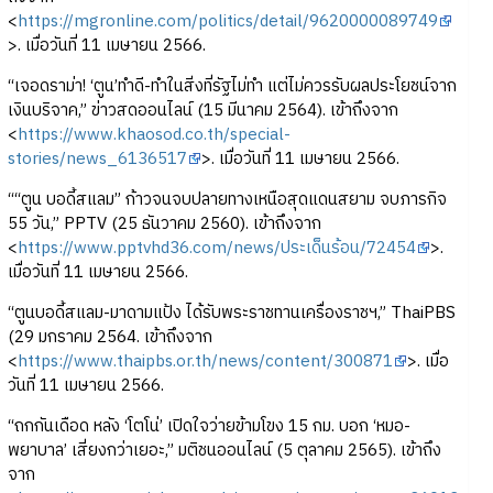
<
https://mgronline.com/politics/detail/9620000089749
>. เมื่อวันที่ 11 เมษายน 2566.
“เจอดราม่า! ‘ตูน’ทำดี-ทำในสิ่งที่รัฐไม่ทำ แต่ไม่ควรรับผลประโยชน์จาก
เงินบริจาค,” ข่าวสดออนไลน์ (15 มีนาคม 2564). เข้าถึงจาก
<
https://www.khaosod.co.th/special-
stories/news_6136517
>. เมื่อวันที่ 11 เมษายน 2566.
““ตูน บอดี้สแลม” ก้าวจนจบปลายทางเหนือสุดแดนสยาม จบภารกิจ
55 วัน,” PPTV (25 ธันวาคม 2560). เข้าถึงจาก
<
https://www.pptvhd36.com/news/ประเด็นร้อน/72454
>.
เมื่อวันที่ 11 เมษายน 2566.
“ตูนบอดี้สแลม-มาดามแป้ง ได้รับพระราชทานเครื่องราชฯ,” ThaiPBS
(29 มกราคม 2564. เข้าถึงจาก
<
https://www.thaipbs.or.th/news/content/300871
>. เมื่อ
วันที่ 11 เมษายน 2566.
“ถกกันเดือด หลัง ‘โตโน่’ เปิดใจว่ายข้ามโขง 15 กม. บอก ‘หมอ-
พยาบาล’ เสี่ยงกว่าเยอะ,” มติชนออนไลน์ (5 ตุลาคม 2565). เข้าถึง
จาก