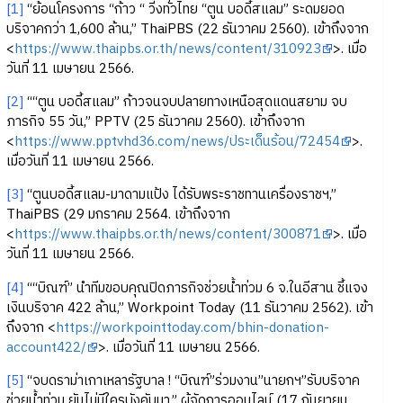
[1]
“ย้อนโครงการ “ก้าว “ วิ่งทั่วไทย “ตูน บอดี้สแลม” ระดมยอด
บริจาคกว่า 1,600 ล้าน,” ThaiPBS (22 ธันวาคม 2560). เข้าถึงจาก
<
https://www.thaipbs.or.th/news/content/310923
>. เมื่อ
วันที่ 11 เมษายน 2566.
[2]
““ตูน บอดี้สแลม” ก้าวจนจบปลายทางเหนือสุดแดนสยาม จบ
ภารกิจ 55 วัน,” PPTV (25 ธันวาคม 2560). เข้าถึงจาก
<
https://www.pptvhd36.com/news/ประเด็นร้อน/72454
>.
เมื่อวันที่ 11 เมษายน 2566.
[3]
“ตูนบอดี้สแลม-มาดามแป้ง ได้รับพระราชทานเครื่องราชฯ,”
ThaiPBS (29 มกราคม 2564. เข้าถึงจาก
<
https://www.thaipbs.or.th/news/content/300871
>. เมื่อ
วันที่ 11 เมษายน 2566.
[4]
““บิณฑ์” นำทีมขอบคุณปิดภารกิจช่วยน้ำท่วม 6 จ.ในอีสาน ชี้แจง
เงินบริจาค 422 ล้าน,” Workpoint Today (11 ธันวาคม 2562). เข้า
ถึงจาก <
https://workpointtoday.com/bhin-donation-
account422/
>. เมื่อวันที่ 11 เมษายน 2566.
[5]
“จบดราม่าเกาเหลารัฐบาล ! “บิณฑ์”ร่วมงาน”นายกฯ”รับบริจาค
ช่วยน้ำท่วม ยันไม่มีใครบังคับมา,” ผู้จัดการออนไลน์ (17 กันยายน