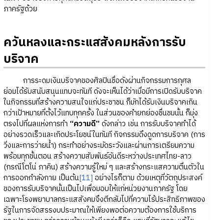
ภาครัฐด้วย
ควันหลงและกระแสสังคมหลังการรับ
บริจาค
การระดมเงินบริจาคของศิลปินชื่อดังผ่านกิจกรรมการกุศล
ย่อมได้รับสนับสนุนแทบจะทันที ดังจะเห็นได้ว่าเมื่อมีการเปิดรับบริจาค
ในกิจกรรมที่สร้างความสนใจแก่ประชาชน ก็มักได้รับเงินบริจาคเกิน
กว่าเป้าหมายที่ตั้งไว้แทบทุกครั้ง ในส่วนของคำยกย่องชื่นชมนั้น ก็มุ่ง
ตรงไปที่ผลแห่งการทำ
“ความดี”
ดังกล่าว เช่น การรับบริจาคทำได้
อย่างรวดเร็วและเกิดประโยชน์ในทันที กิจกรรมดึงดูดการบริจาค (การ
วิ่งและการว่ายน้ำ) กระทำอย่างระมัดระวังและผ่านการเตรียมความ
พร้อมทุกขั้นตอน สร้างความสัมพันธ์อันดีระหว่างประเทศไทย-ลาว
(กรณีโตโน่ ภาคิน) สร้างความรู้ใหม่ ๆ และสร้างกระแสความตื่นตัวใน
การออกกำลังกาย เป็นต้น
[11]
อย่างไรก็ตาม ด้วยเหตุที่วัตถุประสงค์
ของการรับบริจาคนั้นเป็นไปเพื่อมอบให้แก่หน่วยงานภาครัฐ โดย
เฉพาะโรงพยาบาลกระแสสังคมจึงตีกลับไปที่ความไร้ประสิทธิภาพของ
รัฐในการจัดสรรงบประมาณให้เพียงพอต่อความต้องการใช้บริการ