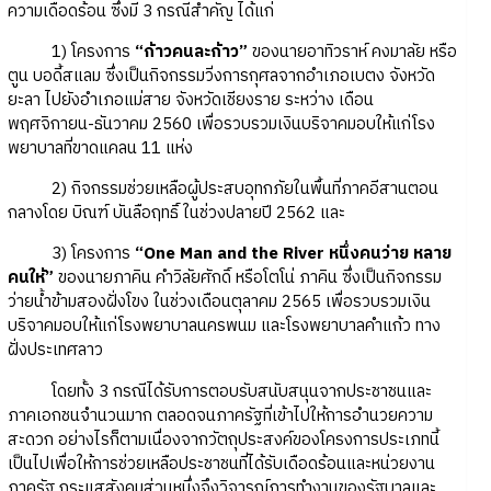
ความเดือดร้อน ซึ่งมี 3 กรณีสำคัญ ได้แก่
1) โครงการ
“ก้าวคนละก้าว”
ของนายอาทิวราห์ คงมาลัย หรือ
ตูน บอดี้สแลม ซึ่งเป็นกิจกรรมวิ่งการกุศลจากอำเภอเบตง จังหวัด
ยะลา ไปยังอำเภอแม่สาย จังหวัดเชียงราย ระหว่าง เดือน
พฤศจิกายน-ธันวาคม 2560 เพื่อรวบรวมเงินบริจาคมอบให้แก่โรง
พยาบาลที่ขาดแคลน 11 แห่ง
2) กิจกรรมช่วยเหลือผู้ประสบอุทกภัยในพื้นที่ภาคอีสานตอน
กลางโดย บิณฑ์ บันลือฤทธิ์ ในช่วงปลายปี 2562 และ
3) โครงการ
“One Man and the River หนึ่งคนว่าย หลาย
คนให้”
ของนายภาคิน คำวิลัยศักดิ์ หรือโตโน่ ภาคิน ซึ่งเป็นกิจกรรม
ว่ายน้ำข้ามสองฝั่งโขง ในช่วงเดือนตุลาคม 2565 เพื่อรวบรวมเงิน
บริจาคมอบให้แก่โรงพยาบาลนครพนม และโรงพยาบาลคำแก้ว ทาง
ฝั่งประเทศลาว
โดยทั้ง 3 กรณีได้รับการตอบรับสนับสนุนจากประชาชนและ
ภาคเอกชนจำนวนมาก ตลอดจนภาครัฐที่เข้าไปให้การอำนวยความ
สะดวก อย่างไรก็ตามเนื่องจากวัตถุประสงค์ของโครงการประเภทนี้
เป็นไปเพื่อให้การช่วยเหลือประชาชนที่ได้รับเดือดร้อนและหน่วยงาน
ภาครัฐ กระแสสังคมส่วนหนึ่งจึงวิจารณ์การทำงานของรัฐบาลและ