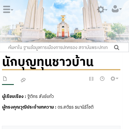
นักบุญทุนชาวบ้าน
ผู้เรียบเรียง :
ฐิติกร สังข์แก้ว
ผู้ทรงคุณวุฒิประจำบทความ
:
ดร.สติธร ธนานิธิโชติ