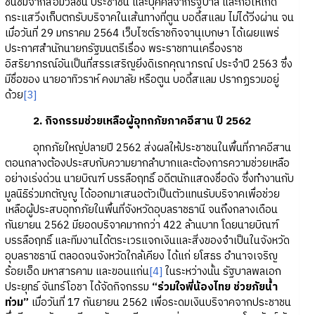
ชื่นชมจากสื่อมวลชน ประชาชน และบุคคลจากรัฐบาล และก่อให้เกิด
กระแสวิ่งเก็บตกรับบริจาคในเส้นทางที่ตูน บอดี้สแลม ไม่ได้วิ่งผ่าน จน
เมื่อวันที่ 29 มกราคม 2564 เว็บไซต์ราชกิจจานุเบกษา ได้เผยแพร่
ประกาศสำนักนายกรัฐมนตรีเรื่อง พระราชทานเครื่องราช
อิสริยาภรณ์อันเป็นที่สรรเสริญยิ่งดิเรกคุณาภรณ์ ประจำปี 2563 ซึ่ง
มีชื่อของ นายอาทิวราห์ คงมาลัย หรือตูน บอดี้สแลม ปรากฏรวมอยู่
ด้วย
[3]
2. กิจกรรมช่วยเหลือผู้อุทกภัยภาคอีสาน ปี 2562
อุทกภัยใหญ่ปลายปี 2562 ส่งผลให้ประชาชนในพื้นที่ภาคอีสาน
ตอนกลางต้องประสบกับความยากลำบากและต้องการความช่วยเหลือ
อย่างเร่งด่วน นายบิณฑ์ บรรลือฤทธิ์ อดีตนักแสดงชื่อดัง ซึ่งทำงานกับ
มูลนิธิร่วมกตัญญู ได้ออกมาเสนอตัวเป็นตัวแทนรับบริจาคเพื่อช่วย
เหลือผู้ประสบอุทกภัยในพื้นที่จังหวัดอุบลราชธานี จนถึงกลางเดือน
กันยายน 2562 มียอดบริจาคมากกว่า 422 ล้านบาท โดยนายบิณฑ์
บรรลือฤทธิ์ และทีมงานได้ตระเวรแจกเงินและสิ่งของจำเป็นในจังหวัด
อุบลราชธานี ตลอดจนจังหวัดใกล้เคียง ได้แก่ ยโสธร อำนาจเจริญ
ร้อยเอ็ด มหาสารคาม และขอนแก่น
[4]
ในระหว่างนั้น รัฐบาลพลเอก
ประยุทธ์ จันทร์โอชา ได้จัดกิจกรรม
“ร่วมใจพี่น้องไทย ช่วยภัยน้ำ
ท่วม”
เมื่อวันที่ 17 กันยายน 2562 เพื่อระดมเงินบริจาคจากประชาชน