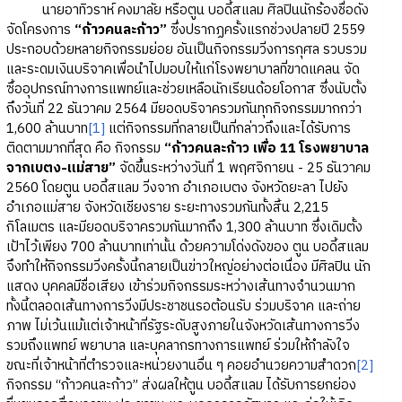
นายอาทิวราห์ คงมาลัย หรือตูน บอดี้สแลม ศิลปินนักร้องชื่อดัง
จัดโครงการ
“ก้าวคนละก้าว”
ซึ่งปรากฏครั้งแรกช่วงปลายปี 2559
ประกอบด้วยหลายกิจกรรมย่อย อันเป็นกิจกรรมวิ่งการกุศล รวบรวม
และระดมเงินบริจาคเพื่อนำไปมอบให้แก่โรงพยาบาลที่ขาดแคลน จัด
ซื้ออุปกรณ์ทางการแพทย์และช่วยเหลือนักเรียนด้อยโอกาส ซึ่งนับตั้ง
ถึงวันที่ 22 ธันวาคม 2564 มียอดบริจาครวมกันทุกกิจกรรมมากกว่า
1,600 ล้านบาท
[1]
แต่กิจกรรมที่กลายเป็นที่กล่าวถึงและได้รับการ
ติดตามมากที่สุด คือ กิจกรรม
“ก้าวคนละก้าว เพื่อ 11 โรงพยาบาล
จากเบตง-แม่สาย”
จัดขึ้นระหว่างวันที่ 1 พฤศจิกายน - 25 ธันวาคม
2560 โดยตูน บอดี้สแลม วิ่งจาก อำเภอเบตง จังหวัดยะลา ไปยัง
อำเภอแม่สาย จังหวัดเชียงราย ระยะทางรวมกันทั้งสิ้น 2,215
กิโลเมตร และมียอดบริจาครวมกันมากถึง 1,300 ล้านบาท ซึ่งเดิมตั้ง
เป้าไว้เพียง 700 ล้านบาทเท่านั้น ด้วยความโด่งดังของ ตูน บอดี้สแลม
จึงทำให้กิจกรรมวิ่งครั้งนี้กลายเป็นข่าวใหญ่อย่างต่อเนื่อง มีศิลปิน นัก
แสดง บุคคลมีชื่อเสียง เข้าร่วมกิจกรรมระหว่างเส้นทางจำนวนมาก
ทั้งนี้ตลอดเส้นทางการวิ่งมีประชาชนรอต้อนรับ ร่วมบริจาค และถ่าย
ภาพ ไม่เว้นแม้แต่เจ้าหน้าที่รัฐระดับสูงภายในจังหวัดเส้นทางการวิ่ง
รวมถึงแพทย์ พยาบาล และบุคลากรทางการแพทย์ ร่วมให้กำลังใจ
ขณะที่เจ้าหน้าที่ตำรวจและหน่วยงานอื่น ๆ คอยอำนวยความสำดวก
[2]
กิจกรรม “ก้าวคนละก้าว” ส่งผลให้ตูน บอดี้สแลม ได้รับการยกย่อง