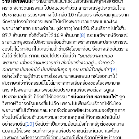
ว่าย หลายคนให้”
ว่ายน้ำข้ามแม่น้ำโขงบริเวณลานพญาศรีสัตตนา
คราช จังหวัดนครพนม ไปยังแขวงคำม่วน สาธารณรัฐประชาธิปไตย
ประชาชนลาว รวมระยะทาง ไป-กลับ 10 กิโลเมตร เพื่อระดมทุนบริจาค
จัดหาอุปกรณ์ทางการแพทย์ให้แก่โรงพยาบาลนครพนมและโรง
พยาบาลท่าแขก แขวงคำม่วน (ฝั่งลาว) โดยได้รับเงินบริจาคไปทั้งสิ้น
87.7 ล้านบาท ทั้งที่ตั้งเป้าไว้ 16.9 ล้านบาท
[8]
กระแสวิพากษ์วิจารณ์
ระยะแรกพุ่งตรงไปที่ความพร้อมด้านสภาพร่างกายและประสบการณ์
ของโตโน่ ภาคิน ที่ไม่เคยว่ายน้ำข้ามฝั่งโขงมาก่อน จึงอาจเกิดอันตราย
ขึ้นได้ ซึ่งโตโน่ ภาคิน ตอบโต้ประเด็นนี้ว่า
“ผมเชื่อว่าคุณหมอ
พยาบาล เสี่ยงกว่าผมหลายเท่า สิ่งที่เขาทำงานอยู่...ถ้าเกิดว่า
อันตราย มันลงไม่ได้ มันเสี่ยงกับทุก ๆ คน เราไม่ทำอยู่แล้ว”
[9]
อย่างไรก็ตามผู้อำนวยการโรงพยาบาลนครพนม กลับออกมาให้
สัมภาษณ์ว่ากิจกรรมนี้ไม่ได้มาจากการเรียกร้องของโรงพยาบาล
เพราะโรงพยาบาลนครพรมมีงบประมาณเพียงพอต่อการดูแล
ประชาชนอยู่แล้ว ก็ยิ่งทำให้กิจกรรม
“หนึ่งคนว่าย หลายคนให้”
ถูก
วิพากษ์วิจารณ์รุนแรงขึ้นไปอีก เพราะไม่เพียงรับบริจาคให้กับโรง
พยาบาลที่ไม่ได้ขาดแคลน หากยังต้องอาศัยหน่วยงานของรัฐทุกภาค
ส่วนในพื้นที่ช่วยอำนวยความสะดวกและดูแลให้กิจกรรมดำเนินไป
อย่างราบรื่น
[10]
จึงนับว่าเป็นความย้อนแย้งที่ภาครัฐต้องออกมาส
นับสนุนให้ประชาชนทำการกุศลเพื่อประชาชนด้วยกันเอง และโดย
เฉพาะอย่างยิ่งการกุศลที่มีวัตถุประสงค์เพื่อบริจาคให้กับหน่วยงาน