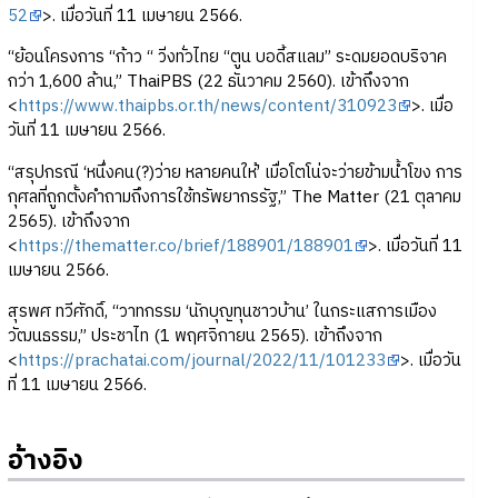
52
>. เมื่อวันที่ 11 เมษายน 2566.
“ย้อนโครงการ “ก้าว “ วิ่งทั่วไทย “ตูน บอดี้สแลม” ระดมยอดบริจาค
กว่า 1,600 ล้าน,” ThaiPBS (22 ธันวาคม 2560). เข้าถึงจาก
<
https://www.thaipbs.or.th/news/content/310923
>. เมื่อ
วันที่ 11 เมษายน 2566.
“สรุปกรณี ‘หนึ่งคน(?)ว่าย หลายคนให้’ เมื่อโตโน่จะว่ายข้ามน้ำโขง การ
กุศลที่ถูกตั้งคำถามถึงการใช้ทรัพยากรรัฐ,” The Matter (21 ตุลาคม
2565). เข้าถึงจาก
<
https://thematter.co/brief/188901/188901
>. เมื่อวันที่ 11
เมษายน 2566.
สุรพศ ทวีศักดิ์, “วาทกรรม ‘นักบุญทุนชาวบ้าน’ ในกระแสการเมือง
วัฒนธรรม,” ประชาไท (1 พฤศจิกายน 2565). เข้าถึงจาก
<
https://prachatai.com/journal/2022/11/101233
>. เมื่อวัน
ที่ 11 เมษายน 2566.
อ้างอิง