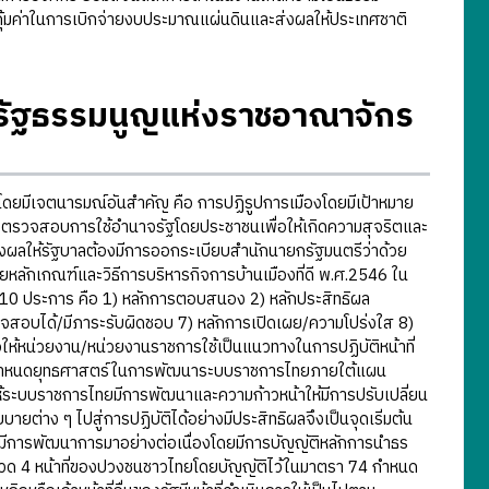
ุ้มค่าในการเบิกจ่ายงบประมาณแผ่นดินและส่งผลให้ประเทศชาติ
รัฐธรรมนูญแห่งราชอาณาจักร
มีเจตนารมณ์อันสำคัญ คือ การปฏิรูปการเมืองโดยมีเป้าหมาย
ารตรวจสอบการใช้อำนาจรัฐโดยประชาชนเพื่อให้เกิดความสุจริตและ
งผลให้รัฐบาลต้องมีการออกระเบียบสำนักนายกรัฐมนตรีว่าด้วย
หลักเกณฑ์และวิธีการบริหารกิจการบ้านเมืองที่ดี พ.ศ.2546 ใน
ญ 10 ประการ คือ 1) หลักการตอบสนอง 2) หลักประสิทธิผล
รวจสอบได้/มีภาระรับผิดชอบ 7) หลักการเปิดเผย/ความโปร่งใส 8)
่อให้หน่วยงาน/หน่วยงานราชการใช้เป็นแนวทางในการปฏิบัติหน้าที่
ารกำหนดยุทธศาสตร์ในการพัฒนาระบบราชการไทยภายใต้แผน
ะบบราชการไทยมีการพัฒนาและความก้าวหน้าให้มีการปรับเปลี่ยน
ายต่าง ๆ ไปสู่การปฏิบัติได้อย่างมีประสิทธิผลจึงเป็นจุดเริ่มต้น
มีการพัฒนาการมาอย่างต่อเนื่องโดยมีการบัญญัติหลักการนำธร
ด 4 หน้าที่ของปวงชนชาวไทยโดยบัญญัติไว้ในมาตรา 74 กำหนด