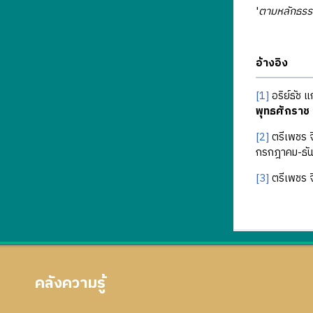
'
ตามหลักธรรม
อ้างอิง
[1]
อริย์ธัช 
พุทธศักราช
[2]
ตรีเพชร จ
กรกฎาคม-ธัน
[3]
ตรีเพชร จ
คลังความรู้