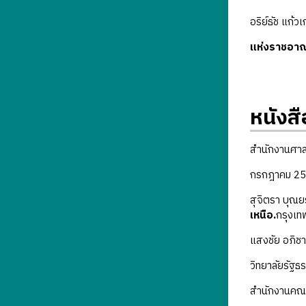
อริย์ธัช แก้ว
แห่งราชอาณ
หนังสื
สำนักงานศาล
กรกฎาคม 25
สุจิตรา บุณยร
เหนือ.
กรุงเท
แสงชัย อภิช
วิทยาลัยรัฐ
สำนักงานคณะ