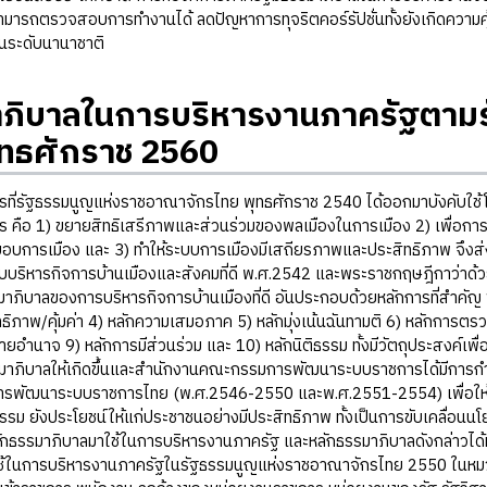
มารถตรวจสอบการทำงานได้ ลดปัญหาการทุจริตคอร์รัปชั่นทั้งยังเกิดความค
บในระดับนานาชาติ
ภิบาลในการบริหารงานภาครัฐตาม
ุทธศักราช 2560
ฐธรรมนูญแห่งราชอาณาจักรไทย พุทธศักราช 2540 ได้ออกมาบังคับใช้โดย
ร คือ 1) ขยายสิทธิเสรีภาพและส่วนร่วมของพลเมืองในการเมือง 2) เพื่อก
อบการเมือง และ 3) ทำให้ระบบการเมืองมีเสถียรภาพและประสิทธิภาพ จึงส่
บริหารกิจการบ้านเมืองและสังคมที่ดี พ.ศ.2542 และพระราชกฤษฎีกาว่าด้วย
มาภิบาลของการบริหารกิจการบ้านเมืองที่ดี อันประกอบด้วยหลักการที่สำคั
ทธิภาพ/คุ้มค่า 4) หลักความเสมอภาค 5) หลักมุ่งเน้นฉันทามติ 6) หลักการต
ยอำนาจ 9) หลักการมีส่วนร่วม และ 10) หลักนิติธรรม ทั้งมีวัตถุประสงค์เพื
มาภิบาลให้เกิดขึ้นและสำนักงานคณะกรรมการพัฒนาระบบราชการได้มีก
ารพัฒนาระบบราชการไทย (พ.ศ.2546-2550 และพ.ศ.2551-2554) เพื่อให้ร
รรม ยังประโยชน์ให้แก่ประชาชนอย่างมีประสิทธิภาพ ทั้งเป็นการขับเคลื่อนนโยบ
กธรรมาภิบาลมาใช้ในการบริหารงานภาครัฐ และหลักธรรมาภิบาลดังกล่าวได้
ช้ในการบริหารงานภาครัฐในรัฐธรรมนูญแห่งราชอาณาจักรไทย 2550 ในหมว