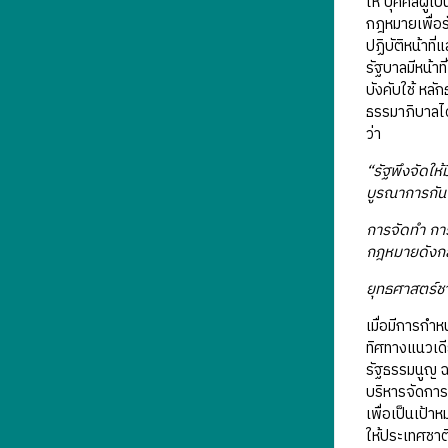
ให้ บุคคลผู้เ
กฎหมายเพื่อ
ปฏิบัติหน้าท
รัฐบาลมีหน้า
บังคับใช้ หล
ธรรมาภิบาลได
ว่า
“รัฐพึงจัดให
บูรณาการกันเพ
การจัดทำ การ
กฎหมายดังกล่
ยุทธศาสตร์ชา
เมื่อมีการกำ
ทิศทางแนวเดีย
รัฐธรรมนูญ ฉ
บริหารจัดกา
เพื่อเป็นเป้
ให้ประเทศชาติ