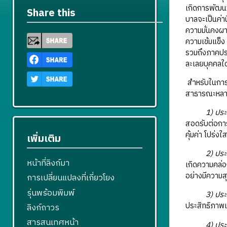
เกิดการพัฒนาท
Share this
บาลจะเป็นค่า
ความมั่นคงผ
ความเข้มแข็ง
รวมถึงภาคประ
ละเลยบุคคลใ
สำหรับในการบ
สาธารณะหลา
1) ประ
สอดรับต่อกา
คุ้มค่า โปร่ง
เพิ่มเติม
2) ประ
หน้าที่ลิงก์มา
เกิดความคล่อ
อย่างมีความสุ
การเปลี่ยนแปลงที่เกี่ยวโยง
รุ่นพร้อมพิมพ์
3) ประ
ประสิทธิภาพแ
ลิงก์ถาวร
สารสนเทศหน้า
4) ประ