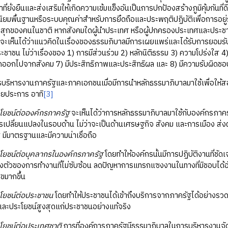
ี่ยั่งยืนและส่งเสริมให้เกิดความเข้มแข็งอันเป็นการปกป้องสร้างภูมิคุ้มกันที่ด
นิยมพื้นฐานหรือระบบคุณค่าสำหรับการยึดถือและประพฤติปฏิบัติเพื่อการอยู่ร่
าสุกของคนในชาติ หากสังคมใดผู้นำประเทศ หรือผู้ปกครองประเทศและประชา
 จะเห็นได้ว่าแนวคิดในเรื่องของธรรมภิบาลมีการเผยแพร่และได้รับการยอมร
ชาชน ไม่ว่าเรื่องของ 1) การมีส่วนร่วม 2) หลักนิติธรรม 3) ความโปร่งใส 
ดออกไปจากสังคม 7) มีประสิทธิภาพและประสิทธิผล และ 8) มีความรับผิดชอ
ริหารงานภาครัฐและภาคเอกชนเมื่อมีการนำหลักธรรมาภิบาลมาใช้เพื่อให้สอ
ยประการ อาทิ
[3]
โยชน์ต่อองค์กรภาครัฐ
จะเห็นได้ว่าการหลักธรรมาภิบาลมาใช้กับองค์กรภาค
รเปลี่ยนแปลงในรอบด้าน ไม่ว่าจะเป็นด้านเศรษฐกิจ สังคม และการเมือง ส
ใส มีมาตรฐานและมีความน่าเชื่อถือ
โยชน์ต่อบุคลากรในองค์กรภาครัฐ
โดยทำให้องค์กรนั้นมีการปฏิบัติงานที่ช
งตัวของการทำงานที่ไม่ซับซ้อน ลดปัญหาการแทรกแซงงานในทางที่มิชอบได้อ
ขมากขึ้น
โยชน์ต่อประชาชน
โดยทำให้ประชาชนได้เข้าถึงบริการจากภาครัฐได้อย่างรวดเ
ละประโยชน์สูงสุดแก่ประชาชนอย่างแท้จริง
โยชน์ต่อประเทศชาติ
การที่องค์การภาครัฐมีธรรมาภิบาลในการบริหารงานจั