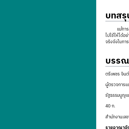
บทสรุ
แม้การสร้างห
ไปใช้ให้ได้อย
จริงจังในการ
บรรณ
ตรีเพชร จินต
ผู้ตรวจการแผ
รัฐธรรมนูญแ
40 ก.
สำนักงานเลข
ราชอาณาจัก