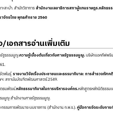
เกาะสะบ้า. สำนักวิชาการ
สำนักงานเลขาธิการสภาผู้แทนราษฎร.หลักธรร
าจักรไทย พุทธศักราช 2560
อ/เอกสารอ่านเพิ่มเติม
รัฐธรรมนูญ.
ความรู้เบื้องต้นเกี่ยวกับศาลรัฐธรรมนูญ.
บริษัทแอคทีฟพรินท์
61.
ัตพันธุ์.
รายงานวิจัยเรื่องประชาชนและธรรมาภิบาล: การสำรวจทัศค
พฯ: สถาบันบัณฑิตพัฒนศาสตร์.2549.
าตธนพัฒน์.
หลักธรรมาภิบาลในการบริหารองค์กร.
หลักสูตรหลักนิติธรรมเพื
ธรรมนูญ สำนักงานศาลรัฐธรรมนูญ.
กรรมการพัฒนาระบบราชการ (สำนักงาน ก.พ.ร.).
คู่มือการจัดระดับกา