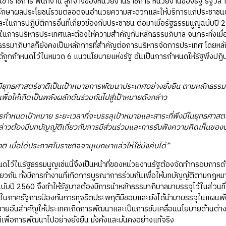
ป็นข้าราชการ พนักงาน ลูกจ้างของหน่วยงานราชการ หน่วยงานของรัฐ รัฐวิสาหกิ
รักษาผลประโยชน์รวมตลอดจนอำนวยความสะดวกและให้บริการแก่ประชาชนตาม
ี่และในการปฏิบัติการอื่นที่เกี่ยวข้องกับประชาชน ต่อมาเมื่อรัฐธรรมนูญฉบั
ที่ในการบริหารประเทศและต้องให้ความสำคัญกับหลักธรรมภิบาล จนกระทั่งเม
ักธรรมาภิบาลก็ยังคงเป็นหลักการที่สำคัญต่อการบริหารจัดการประเทศ โดยหลั
้ถูกกำหนดไว้ในหมวด 6 แนวนโยบายแห่งรัฐ อันเป็นการกำหนดให้รัฐพึงปฏิบั
้มียุทธศาสตร์ชาติเป็นเป้าหมายการพัฒนาประเทศอย่างยั่งยืน ตามหลักธรร
ื่อให้เกิดเป็นพลังผลักดันร่วมกันไปสู่เป้าหมายดังกล่าว
กำหนดเป้าหมาย ระยะเวลาที่จะบรรลุเป้าหมายและสาระที่พึงมีในยุทธศาสตร์ช
าวต้องมีบทบัญญัติเกี่ยวกับการมีส่วนร่วมและการรับฟังความคิดเห็นของป
ติ เมื่อได้ประกาศในราชกิจจานุเบกษาแล้วให้ใช้บังคับได้”
หนดไว้ในรัฐธรรมนูญเช่นนี้จึงเป็นหน้าที่ของหน่วยงานรัฐต้องจัดทำกรอบกา
วกัน ทั้งมีการทำงานที่เกิดการบูรณาการร่วมกันเพื่อให้บทบัญญัติตามกฎหมายน
บับปี 2560 จึงทำให้รัฐบาลต้องมีการนำหลักธรรมาภิบาลมาบรรจุไว้ในส่วน
รในภาครัฐการป้องกันการทุจริตประพฤติมิชอบและยังได้นำมาบรรจุในแผนพ
าหมายอันสำคัญให้ประเทศเกิดการพัฒนาและเป็นการขับเคลื่อนนโยบายด้านต่า
เพื่อการพัฒนาไปอย่างยั่งยืน มั่งคั่งและมั่นคงอย่างแท้จริง