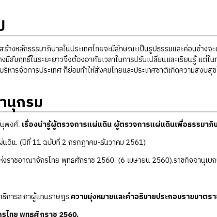
ป
ลักธรรมาภิบาลในประเทศไทยจะมีลักษณะเป็นรูปธรรมและค่อนข้างจะเป็นที่ส
่างมีสัมฤทธิ์ในระยะยาวจึงต้องอาศัยเวลาในการปรับเปลี่ยนและเรียนรู้ แต่ในท
บริหารจัดการประเทศ ก็ย่อมทำให้สังคมไทยและประเทศชาติเกิดความสงบสุขไ
านุกรม
์นุพงศ์.
เรื่องน่ารู้ผู้ตรวจการแผ่นดิน ผู้ตรวจการแผ่นดินเพื่อธรรมาภิ
่นดิน. (ปีที่ 11 ฉบับที่ 2 กรกฎาคม-ธันวาคม 2561)
ห่งราชอาณาจักรไทย พุทธศักราช 2560. (6 เมษายน 2560).ราชกิจจานุเบกษา
าธิการสภาผู้แทนราษฎร.
ความมุ่งหมายและคำอธิบายประกอบรายมาตรา
รไทย พุทธศักราช 2560.