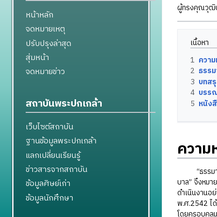
ผู้ทรงคุณวุฒ
หน้าหลัก
จดหมายเหตุ
ปรับปรุงล่าสุด
เนื้อหา
สุ่มหน้า
1
ความ
2
ธรรม
จดหมายข่าว
3
บทสร
4
บรรณ
สถาบันพระปกเกล้า
5
หนังส
เว็บไซต์สถาบัน
ฐานข้อมูลพระปกเกล้า
ความห
แลกเปลี่ยนเรียนรู้
ข่าวสารจากสถาบัน
“ธรรมาภิบาล
บาล” จึงหมาย
ข้อมูลศิษย์เก่า
ดำเนินงานอย่
ข้อมูลนักศึกษา
พ.ศ.2542 ได้
โดยครอบคลุมถ