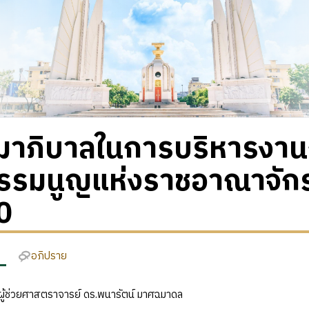
มาภิบาลในการบริหารงา
ธรรมนูญแห่งราชอาณาจัก
0
อภิปราย
ง: ผู้ช่วยศาสตราจารย์ ดร.พนารัตน์ มาศฉมาดล