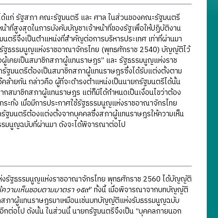
ด้แก่ รัฐสภา คณะรัฐมนตรี และ ศาล ในส่วนของคณะรัฐมนตรี
ี่สูงสุดในการบังคับบัญชาเจ้าหน้าที่ของรัฐเพื่อให้ปฏิบัติงาน
ีจึงเป็นตำแหน่งที่สำคัญต่อการบริหารประเทศ เท่าที่ผ่านมา
ี่รัฐธรรมนูญแห่งราชอาณาจักรไทย (พุทธศักราช 2540) บัญญัติไว้
ผู้เคยเป็นสมาชิกสภาผู้แทนราษฎร” และ รัฐธรรมนูญแห่งราช
ฐมนตรีต้องเป็นสมาชิกสภาผู้แทนราษฎรซึ่งได้รับแต่งตั้งตาม
ล้ายกัน กล่าวคือ ผู้ที่จะดำรงตำแหน่งเป็นนายกรัฐมนตรีได้นั้น
สมาชิกสภาผู้แทนราษฎร แต่ก็มิได้กำหนดเป็นเงื่อนไขว่าต้อง
ระทั่ง เมื่อมีการประกาศใช้รัฐธรรมนูญแห่งราชอาณาจักรไทย
ฐมนตรีต้องแต่งตั้งจากบุคคลซึ่งสภาผู้แทนราษฎรให้ความเห็น
รมนูญฉบับที่ผ่านมา ดังจะได้พิจารณาต่อไป
รัฐธรรมนูญแห่งราชอาณาจักรไทย พุทธศักราช 2560 ได้บัญญัติ
ให้ความเห็นชอบตามมาตรา ๑๕๙
” ทั้งนี้ เมื่อพิจารณาจากบทบัญญัติ
ิกสภาผู้แทนราษฎรมาเหมือนเช่นบทบัญญัติแห่งรับธรรมนูญฉบับ
กต่อไป ดังนั้น ในส่วนนี้ นายกรัฐมนตรีจึงเป็น “บุคคลภายนอก