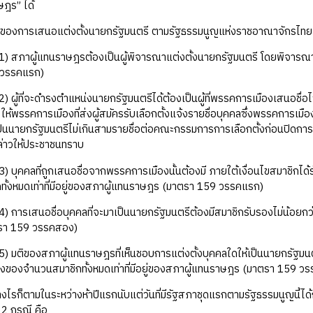
ษฎร” ได้
รเสนอแต่งตั้งนายกรัฐมนตรี ตามรัฐธรรมนูญแห่งราชอาณาจักรไทย พุทธศ
นราษฎรต้องเป็นผู้พิจารณาแต่งตั้งนายกรัฐมนตรี โดยพิจารณาบุคคลท
 วรรคแรก)
ดำรงตำแหน่งนายกรัฐมนตรีได้ต้องเป็นผู้ที่พรรคการเมืองเสนอชื่อไว
ไป ให้พรรคการเมืองที่ส่งผู้สมัครรับเลือกตั้งแจ้งรายชื่อบุคคลซึ่งพรรคการเ
ป็นนายกรัฐมนตรีไม่เกินสามรายชื่อต่อคณะกรรมการการเลือกตั้งก่อนปิดกา
กล่าวให้ประชาชนทราบ
ถูกเสนอชื่อจากพรรคการเมืองนั้นต้องมี ภายใต้เงื่อนไขสมาชิกได้รับเ
ั้งหมดเท่าที่มีอยู่ของสภาผู้แทนราษฎร (มาตรา 159 วรรคแรก)
ื่อบุคคลที่จะมาเป็นนายกรัฐมนตรีต้องมีสมาชิกรับรองไม่น้อยกว่าหนึ่
รา 159 วรรคสอง)
ภาผู้แทนราษฎรที่เห็นชอบการแต่งตั้งบุคคลใดให้เป็นนายกรัฐมนตรี
นึ่งของจำนวนสมาชิกทั้งหมดเท่าที่มีอยู่ของสภาผู้แทนราษฎร (มาตรา 159 วร
็ตามในระหว่างห้าปีแรกนับแต่วันที่มีรัฐสภาชุดแรกตามรัฐธรรมนูญนี้ได
 2 กรณี คือ