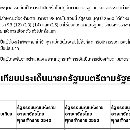
ติกรรมอันเป็นการฝ่าฝืนหรือไม่ปฏิบัติตามมาตรฐานทางจริยธรรมอย่างร
กษณะต้องห้ามตามมาตรา 98 โดยในส่วนนี้ รัฐธรรมนูญ ปี 2560 ได้กำหน
รา 98 (12) (13) (14) และ (15) มาใช้บังคับกับคณะรัฐมนตรีที่บริหารราชก
่ภายหลังการเลือกตั้ง ทั่วไปครั้งแรก
ู้ต้องคำพิพากษาให้จำคุก แม้คดีนั้นจะยังไม่ถึงที่สุด หรือมีการรอการลง
มิ่นประมาท
ผู้เคยพ้นจากตำแหน่งเพราะเหตุกระทำการอันเป็นการต้องห้ามตามมาตรา 186
บเทียบประเด็นนายกรัฐมนตรีตามรั
รัฐธรรมนูญแห่งราช
รัฐธรรมนูญแห่งราช
รัฐธรรมน
ยบเทียบ
อาณาจักรไทย
อาณาจักรไทย
อาณาจัก
พุทธศักราช 2540
พุทธศักราช 2550
พุทธศักร