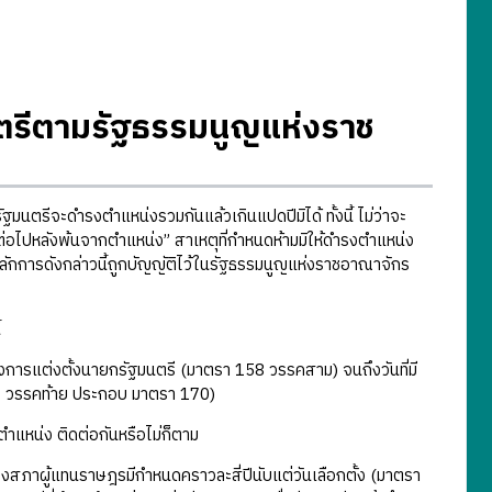
รีตามรัฐธรรมนูญแห่งราช
จะดำรงตำแหน่งรวมกันแล้วเกินแปดปีมิได้ ทั้งนี้ ไม่ว่าจะ
ที่ต่อไปหลังพ้นจากตำแหน่ง” สาเหตุที่กำหนดห้ามมิให้ดำรงตำแหน่ง
หลักการดังกล่าวนี้ถูกบัญญัติไว้ในรัฐธรรมนูญแห่งราชอาณาจักร
้
รแต่งตั้งนายกรัฐมนตรี (มาตรา 158 วรรคสาม) จนถึงวันที่มี
1 วรรคท้าย ประกอบ มาตรา 170)
หน่ง ติดต่อกันหรือไม่ก็ตาม
สภาผู้แทนราษฎรมีกำหนดคราวละสี่ปีนับแต่วันเลือกตั้ง (มาตรา