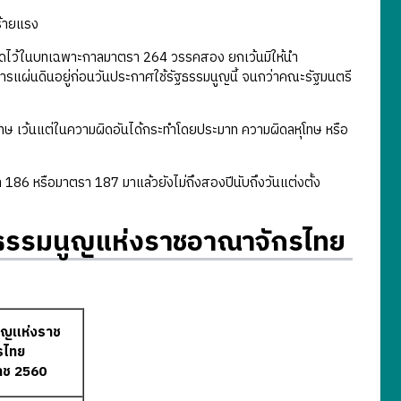
้ายแรง
ดไว้ในบทเฉพาะกาลมาตรา 264 วรรคสอง ยกเว้นมิให้นำ
ารแผ่นดินอยู่ก่อนวันประกาศใช้รัฐธรรมนูญนี้ จนกว่าคณะรัฐมนตรี
โทษ เว้นแต่ในความผิดอันได้กระทำโดยประมาท ความผิดลหุโทษ หรือ
 หรือมาตรา 187 มาแล้วยังไม่ถึงสองปีนับถึงวันแต่งตั้ง
ฐธรรมนูญแห่งราชอาณาจักรไทย
ูญแห่งราช
รไทย
าช 2560