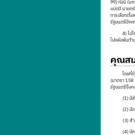
99) ทั้งนี้ 
แปดปี นายกรั
การเลือกตั้ง
รัฐมนตรีอีกค
4) ไม่ให้นับ
ไปหลังพ้นตำ
คุณสม
โดยที่รัฐธร
(มาตรา 158 ว
รัฐมนตรีจึงคง
(1) มีสัญช
(2) มีอายุไ
(3) สำเร็จก
(4) มีความซื