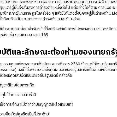
ในการเลือกตั้งแต่ละครั้งหากอายุของสภาผู้แทนราษฎรอยู่ครบวาระ 4 ปี นายกร
ฐมนตรีผู้นั้นจึงสิ้นสุดการดำรงตำแหน่งต่อไป แต่อย่างไรก็ตาม การนับระยะเว
สมาชิกสภาผู้แทนราษฎรในครั้งใด ๆ แล้วมิได้แต่งตั้งบุคคลผู้นั้นดำรงตำแห
รั้งก็จะต้องนับระยะเวลาการดำรงตำแหน่งเข้าไปด้วย
ระยะเวลาก่อนเข้ารับหน้าที่ที่จะต้องดำเนินการไปพลางก่อน เช่น กรณีตามม
แหน่ง เช่น กรณีตามมาตรา 169
บัติและลักษณะต้องห้ามของนายกรั
รมนูญแห่งราชอาณาจักรไทย พุทธศักราช 2560 กำหนดให้คณะรัฐมนตรีประก
รรคแรก) ดังนี้ เมื่อพิจารณาถึงคุณสมบัติของรัฐมนตรีที่เป็นส่วนหนึ่ง
ต้องมีคุณสมบัติเช่นเดียวกับรัฐมนตรี กล่าวคือ
าติไทยโดยการเกิด
ม่ต่ำกว่าสามสิบห้าปี
ารศึกษาไม่ต่ำกว่าปริญญาตรีหรือเทียบเท่า
่อสัตย์สุจริตเป็นที่ประจักษ์