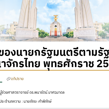
มาของนายกรัฐมนตรีตามรั
าจักรไทย พุทธศักราช 2
อภิปราย
ง: ผู้ช่วยศาสตราจารย์ ดร.พนารัตน์ มาศฉมาดล
ิประจำบทความ : นายภัทระ คำพิทักษ์