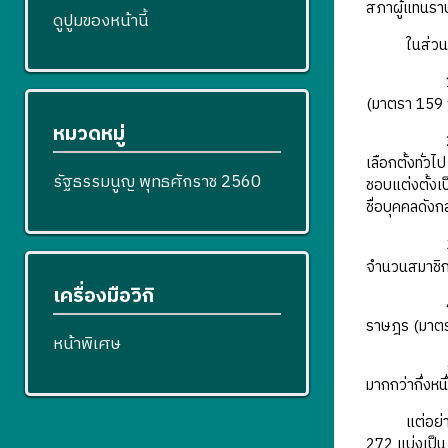
สภาผู้แทนรา
ดูปูมของหน้านี้
ในส่วนของกา
1) สภาผู้แท
(มาตรา 159
หมวดหมู่
2) ผู้ที่จะ
เลือกตั้งทั่ว
รัฐธรรมนูญ พุทธศักราช 2560
ชอบแต่งตั้งเ
ชื่อบุคคลดัง
3) บุคคลที่
จำนวนสมาชิกท
เครื่องมือวิกิ
4) การเสนอช
ราษฎร (มาต
หน้าพิเศษ
5) มติของส
มากกว่ากึ่งห
แต่อย่างไรก
272 แบ่งเป็น