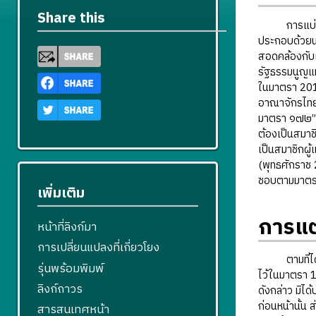
Share this
การแบ่งแยกอ
ประกอบด้วยนา
สอดคล้องกับแ
รัฐธรรมนูญแห
ในมาตรา 201
อาณาจักรไทย 
มาตรา ๑๗๒” จ
ต้องเป็นสมาช
เป็นสมาชิกผู
(พุทธศักราช
ชอบตามมาตรา 
เพิ่มเติม
การแต
หน้าที่ลิงก์มา
การเปลี่ยนแปลงที่เกี่ยวโยง
ตามที่ได้กล
รุ่นพร้อมพิมพ์
ไว้ในมาตรา 
ลิงก์ถาวร
ดังกล่าว มิไ
ก่อนหน้านั้น
สารสนเทศหน้า