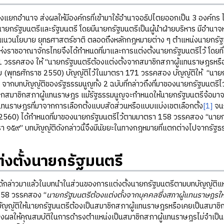
ำนาจ ส่งผลให้มีองค์กรที่เข้ามาใช้อำนาจอธิปไตยออกเป็น 3 องค์กร ไ
ยกรัฐมนตรีและรัฐมนตรี โดยมีนายกรัฐมนตรีเป็นผู้นำฝ่ายบริหาร มีอำนาจหน้าท
นวนโยบาย ยุทธศาสตร์ชาติ ตลอดถึงหลักกฎหมายต่าง ๆ ตำแหน่งนายกรัฐมนตร
่งราชอาณาจักรไทยจึงได้กำหนดที่มาและการแต่งตั้งนายกรัฐมนตรีไว้ โดยท
 วรรคสอง ให้ “นายกรัฐมนตรีต้องแต่งตั้งจากสมาชิกสภาผู้แทนราษฎรหรือ
(พุทธศักราช 2550) บัญญัติไว้ในมาตรา 171 วรรคสอง บัญญัติให้ “นายกรั
ากบทบัญญัติของรัฐธรรมนูญทั้ง 2 ฉบับที่กล่าวถึงที่มาของนายกรัฐมนตรีไว้ค
ิกสมาชิกสภาผู้แทนราษฎร แม้รัฐธรรมนูญจะกำหนดให้นายกรัฐมนตรีจ้อมาจาก
้แทนราษฎรที่มาจากการเลือกตั้งแบบสัดส่วนหรือแบบแบ่งเขตเลือกตั้ง
[1]
จนก
 2560) ได้กำหนดที่มาของนายกรัฐมนตรีไว้ตามมาตรา 158 วรรคสอง “นายกรั
๑๕๙” บทบัญญัติดังกล่าวนี้จึงมีนัยยะในทางกฎหมายที่แตกต่างไปจากรัฐธร
่งตั้งนายกรัฐมนตรี
่าวมาแล้วในบทนำในส่วนของการแต่งตั้งนายกรัฐมนตรีตามบทบัญญัติแห่ง
158 วรรคสอง “
นายกรัฐมนตรีต้องแต่งตั้งจากบุคคลซึ่งสภาผู้แทนราษฎร
ด้บัญญัติให้นายกรัฐมนตรีต้องเป็นสมาชิกสภาผู้แทนราษฎรหรือเคยเป็นสมาช
 ส่งผลให้คุณสมบัติในการดำรงตำแหน่งเป็นสมาชิกสภาผู้แทนราษฎรไม่จำเป็นอี