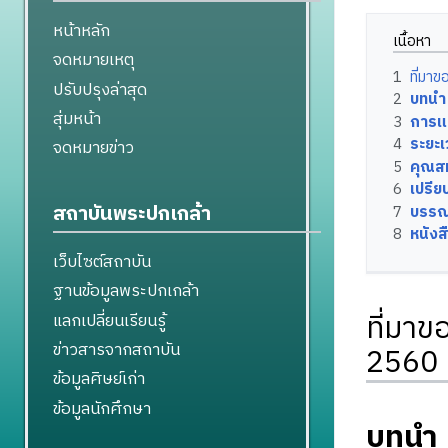
หน้าหลัก
เนื้อหา
จดหมายเหตุ
1
ที่มา
ปรับปรุงล่าสุด
2
บทนำ
สุ่มหน้า
3
การแต
4
ระยะ
จดหมายข่าว
5
คุณส
6
เปรี
สถาบันพระปกเกล้า
7
บรรณ
8
หนังสื
เว็บไซต์สถาบัน
ฐานข้อมูลพระปกเกล้า
ที่มา
แลกเปลี่ยนเรียนรู้
ข่าวสารจากสถาบัน
2560
ข้อมูลศิษย์เก่า
ข้อมูลนักศึกษา
บทนำ