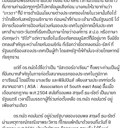
ตอนนั้นคือพรรคประชาธิปัตย์ ถึงขนาดบางคราวท่านได้แนะนำนักข่าว
ที่มาถามท่านผิดๆถูกๆให้ไปหาข้อมูลเสียก่อน บางคนให้ฉายาท่านว่า
"เทวดา"
ก็มี การดำเนินนโยบายต่างประเทศของไทยในเวลานั้นถือได้
ว่าใกล้ชิดกับสหรัฐอเมริกามาก ก่อนหน้าที่ท่านจะเข้ามาเป็นรัฐมนตรี ได้
มีการตั้งองค์การป้องกันร่วมกันของประเทศในภูมิภาคนี้กับประเทศ
มหาอำนาจตะวันตกที่เรียกเป็นภาษาไทยว่าองค์การ ส.ป.อ. หรือภาษา
อังกฤษว่า
"ซีโต้"
แต่ความเชื่อในเรื่องภัยคอมมูนิสต์ก็มีอยู่มาก จึงมีข้อ
ตกลงสำคัญระหว่างไทยกับอเมริกัน ที่เรียกว่าข้อตกลงถนัด-รัสค์ ที่
รัฐมนตรีของสองประเทศเป็นผู้ทำ โดยสหรัฐฯให้คำมั่นจะช่วยไทยหากมี
ภัยรุกราน
แต่ที่ ดร.ถนัดได้ชื่อว่าเป็น "มิสเตอร์อาเซียน" ก็เพราะท่านเป็นผู้
ที่มีบทบาทสำคัญในการก่อตั้งสมาคมแรกของประเทศในภูมิภาค
อาเซียนนี้ โดยมีไทย มาเลเซีย และฟิลิปปินส์ เพียงสามประเทศก่อตั้ง
สมาคมอาสา ( ASA : Association of South east Asia) ขึ้นเมื่อ
เดือนกรกฎาคม พ.ศ.2504 สมัยที่จอมพล สฤษดิ์ ธนะรัชต์ เป็นนายก
รัฐมนตรี เวลานี้ในบรรดาผู้ที่ร่วมก่อตั้งเหลือ ดร.ถนัด คอมันตร์ อยู่
เพียงท่านเดียว
ดร.ถนัด คอมันตร์ อยู่ร่วมรัฐบาลของจอมพล สฤษดิ์ ธนะรัชต์
ผ่านเหตุการณ์กรณีเขาพระวิหาร ที่ไทยแพ้คดีมาด้วยจนถึงวันที่ 8