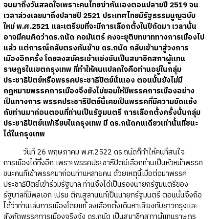
จนมาถึงวันสลดใจเพราะคนไทยฆ่ากันเองตอนปลายปี 2519 จน
เวลาล่วงเลยมาถึงปลายปี 2521 ประเทศไทยมีรัฐธรรมนูญฉบับ
ใหม่ พ.ศ.2521 และเตรียมที่จะมีการเลือกตั้งในปีถัดมา เวลานั้น
อาจมีคนคิดว่าดร.ถนัด คอมันตร์ คงจะยุติบทบาททางการเมืองไป
แล้ว แต่การณ์กลับตรงกันข้าม ดร.ถนัด กลับเข้ามาสู่วงการ
เมืองอีกครั้ง โดยลงสมัครเข้าแข่งขันเป็นสมาชิกสภาผู้แทน
ราษฎรในเขตกรุงเทพ ที่ทำให้คนแปลกใจคือท่านอยู่ในกลุ่ม
ประชาธิปัตย์หรือพรรคประชาธิปัตย์นั่นเอง ตอนนั้นยังไม่มี
กฎหมายพรรคการเมืองจึงยังไม่ยอมให้มีพรรคการเมืองอย่าง
เป็นทางการ พรรคประชาธิปัตย์นี้เคยเป็นพรรคที่มีความขัดแย้ง
กับท่านมาก่อนตอนที่ท่านเป็นรัฐมนตรี การเลือกตั้งครั้งนั้นกลุ่ม
ประชาธิปัตย์แพ้เรียบในกรุงเทพ มี ดร.ถนัดคนเดียวเท่านั้นที่ชนะ
ได้ในกรุงเทพ
วันที่ 26 พฤษภาคม พ.ศ.2522 ดร.ถนัดก็ทำให้คนที่สนใจ
การเมืองได้ทึ่งอีก เพราะพรรคประชาธิปัตย์เลือกท่านเป็นหัวหน้าพรรค
ชนะคนที่เข้าพรรคมาก่อนท่านหลายคน ด้วยเหตุนี้เมื่อต่อมาพรรค
ประชาธิปัตย์เข้าร่วมรัฐบาล ท่านจึงได้เป็นรองนายกรัฐมนตรีของ
รัฐบาลที่มีพลเอก เปรม ติณสูลานนท์เป็นนายกรัฐมนตรี ตอนนั้นจึงถือ
ได้ว่าท่านเล่นการเมืองโดยแท้ ลงเลือกตั้งเดินหาเสียงกับชาวกรุงและ
สังกัดพรรคการเมืองจริงจัง ดร.ถนัด เป็นสมาชิกสภาผู้แทนราษฎร