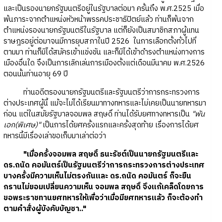
และเป็นรองนายกรัฐมนตรีอยู่ในรัฐบาลต่อมา ครั้นถึง พ.ศ.2525 เมื่อ
พ้นภาระจากตำแหน่งหัวหน้าพรรคประชาธิปัตย์แล้ว ท่านก็พ้นจาก
ตำแหน่งรองนายกรัฐมนตรีในรัฐบาล แต่ก็ยังเป็นสมาชิกสภาผู้แทน
ราษฎรอยู่ต่อมาจนมีการยุบสภาในปี 2526 ในการเลือกตั้งทั่วไปที่
ตามมา ท่านก็มิได้สมัครเข้าแข่งขัน และก็มิได้เข้าดำรงตำแหน่งทางการ
เมืองอื่นใด จึงเป็นการเลิกเล่นการเมืองตั้งแต่เดือนมีนาคม พ.ศ.2526
ตอนนั้นท่านอายุ 69 ปี
ท่านอดีตรองนายกรัฐมนตรีและรัฐมนตรีว่าการกระทรวงการ
ต่างประเทศผู้นี้ แม้จะไม่ได้เรียนมาทางทหารและไม่เคยเป็นนายทหารมา
ก่อน แต่ในสมัยรัฐบาลจอมพล สฤษดิ์ ท่านได้รับยศทางทหารเป็น
"พัน
เอก(พิเศษ)"
เป็นการได้ยศครั้งแรกและครั้งสุดท้าย เรื่องการได้ยศ
ทหารนี้มีเรื่องเล่าขอเก็บมาเล่าต่อว่า
"เมื่อครั้งจอมพล สฤษดิ์ ธนะรัชต์เป็นนายกรัฐมนตรีและ
ดร.ถนัด คอมันตร์เป็นรัฐมนตรีว่าการกระทรวงการต่างประเทศ
บางครั้งมีความเห็นไม่ตรงกันและ ดร.ถนัด คอมันตร์ ก็จะยืน
กรานไม่ยอมเปลี่ยนความเห็น จอมพล สฤษดิ์ จึงแก้เคล็ดโดยการ
ขอพระราชทานยศทหารให้เพื่อว่าเมื่อมียศทหารแล้ว ก็จะต้องทำ
ตามคำสั่งผู้บังคับบัญชา.."