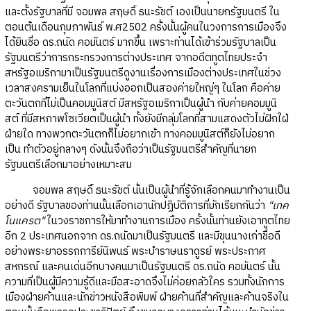
และตั้งรัฐบาลที่มี จอมพล สฤษดิ์ ธนะรัชต์ เองเป็นนายกรัฐมนตรี ใน
ตอนต้นเดือนกุมภาพันธ์ พ.ศ2502 ครั้งนั้นผู้คนในวงการการเมืองจึง
ได้ยินชื่อ ดร.ถนัด คอมันตร์ มากขึ้น เพราะท่านได้เข้าร่วมรัฐบาลเป็น
รัฐมนตรีว่าการกระทรวงการต่างประเทศ จากอดีตทูตไทยประจำ
สหรัฐอเมริกามาเป็นรัฐมนตรีดูงานเรื่องการเมืองต่างประเทศในช่วง
เวลาสงครามเย็นในโลกที่แบ่งออกเป็นสองค่ายใหญ่ๆ ในโลก คือค่าย
ตะวันตกที่ไม่เป็นคอมมูนิสต์ มีสหรัฐอเมริกาเป็นผู้นำ กับค่ายคอมมูนิ
สต์ ที่มีสหภาพโซเวียตเป็นผู้นำ ทั้งยังมีกลุ่มโลกที่สามแสดงตัวไม่ฝักใฝ่
ฝ่ายใด ทางพวกตะวันตกก็ไม่อยากเข้า ทางคอมมูนิสต์ก็ยังไม่อยาก
เป็น ทำตัวอยู่กลางๆ ดังนั้นจึงถือว่าเป็นรัฐมนตรีสำคัญที่นายก
รัฐมนตรีเลือกมาอย่างเหมาะสม
จอมพล สฤษดิ์ ธนะรัชต์ นั้นเป็นผู้นำที่รู้จักเลือกคนมาทำงานเป็น
อย่างดี รัฐบาลของท่านนั้นเลือกเอานักปฏิบัติการที่มักเรียกกันว่า
"เทค
โนแครต"
ในวงราชการให้มาทำงานการเมือง ครั้งนั้นท่านยังเอาทูตไทย
อีก 2 ประเทศนอกจาก ดร.ถนัดมาเป็นรัฐมนตรี และมีขุนนางเก่าชื่อดี
อย่างพระยาอรรถการีย์นิพนธ์ พระบำราษนราดูรย์ พระประกาศ
สหกรณ์ และคนเด่นอีกบางคนมาเป็นรัฐมนตรี ดร.ถนัด คอมันตร์ นั้น
ความที่เป็นผู้มีความรู้ดีและมือสะอาดจึงไม่ค่อยกลัวใคร รวมทั้งนักการ
เมืองฝ่ายค้านและนักข่าวหนังสือพิมพ์ ฝ่ายค้านที่สำคัญและค้านจริงใน