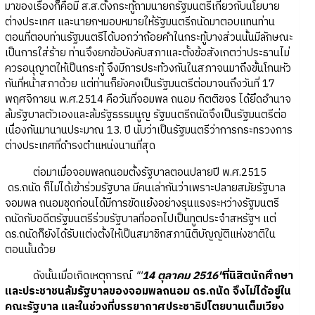
มาของเรื่องก็คือมี ส.ส.ตั้งกระทู้ถามนายกรัฐมนตรีเกี่ยวกับนโยบาย
ต่างประเทศ และนายกฯมอบหมายให้รัฐมนตรีถนัดมาตอบแทนท่าน
ตอนที่ตอบท่านรัฐมนตรีได้บอกว่าถ้อยคำในกระทู้บางส่วนนั้นมีลักษณะ
เป็นการใส่ร้าย ท่านจึงยกข้อบังคับสภาและตั้งข้อสังเกตว่าประธานไม่
ควรอนุญาตให้เป็นกระทู้ จึงมีการประท้วงกันในสภาจนมาถึงขั้นโกนหัว
กันที่หน้าสภาด้วย แต่ท่านก็ยังคงเป็นรัฐมนตรีต่อมาจนถึงวันที่ 17
พฤศจิกายน พ.ศ.2514 คือวันที่จอมพล ถนอม กิตติขจร ได้ยึดอำนาจ
ล้มรัฐบาลตัวเองและล้มรัฐธรรมนูญ รัฐมนตรีถนัดจึงเป็นรัฐมนตรีต่อ
เนื่องกันมานานประมาณ 13. ปี นับว่าเป็นรัฐมนตรีว่าการกระทรวงการ
ต่างประเทศที่ดำรงตำแหน่งนานที่สุด
ต่อมาเมื่อจอมพลถนอมตั้งรัฐบาลตอนปลายปี พ.ศ.2515
ดร.ถนัด ก็ไม่ได้เข้าร่วมรัฐบาล มีคนเล่ากันว่าเพราะปลายสมัยรัฐบาล
จอมพล ถนอมชุดก่อนได้มีการขัดแย้งอย่างรุนแรงระหว่างรัฐมนตรี
ถนัดกับอดีตรัฐมนตรีร่วมรัฐบาลที่ออกไปเป็นทูตประจำสหรัฐฯ แต่
ดร.ถนัดก็ยังได้รับแต่งตั้งให้เป็นสมาชิกสภานิติบัญญัติแห่งชาติใน
ตอนนั้นด้วย
ดังนั้นเมื่อเกิดเหตุการณ์
"'
14 ตุลาคม 2516"
ที่นิสิตนักศึกษา
และประชาชนล้มรัฐบาลของจอมพลถนอม ดร.ถนัด จึงไม่ได้อยู่ใน
คณะรัฐบาล และในช่วงที่บรรยากาศประชาธิปไตยบานเต็มเวียง