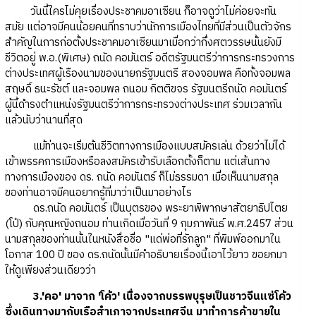
วันนี้ใครไม่คุยเรื่องประชาคมอาเซียน ก็อาจดูว่าไม่ค่อยจะทัน
สมัย แต่อาจมีคนน้อยคนที่ทราบว่านักการเมืองไทยที่มีส่วนเป็นตัวจักร
สำคัญในการก่อตั้งประชาคมอาเซียนมาเมื่อกว่ากึ่งศตวรรษนั้นยังมี
ชีวิตอยู่ พ.อ.(พิเศษ) ถนัด คอมันตร์ อดีตรัฐมนตรีว่าการกระทรวงการ
ต่างประเทศผู้เรืองนามของนายกรัฐมนตรี สองจอมพล คือทั้งจอมพล
สฤษดิ์ ธนะรัชต์ และจอมพล ถนอม กิตติขจร รัฐมนตรีถนัด คอมันตร์
ผู้นี้ดำรงตำแหน่งรัฐมนตรีว่าการกระทรวงต่างประเทศ ร่วมเวลากัน
แล้วนับว่านานที่สุด
แม้ท่านจะเริ่มต้นชีวิตทางการเมืองแบบสมัครเล่น ด้วยว่าไม่ได้
เข้าพรรคการเมืองหรือลงสมัครเข้ารับเลือกตั้งก็ตาม แต่เส้นทาง
ทางการเมืองของ ดร. ถนัด คอมันตร์ ก็ไม่ธรรมดา เมื่อเห็นนามสกุล
ของท่านอาจมีคนอยากรู้ที่มาว่าเป็นมาอย่างไร
ดร.ถนัด คอมันตร์ เป็นบุตรของ พระยาพิพากษาสัตยาธิปไตย
(โป๋) กับคุณหญิงถนอม ท่านเกิดเมื่อวันที่ 9 กุมภาพันธ์ พ.ศ.2457 ส่วน
นามสกุลของท่านนั้นในหนังสื่อชื่อ "แด่พ่อที่รักลูก" ที่พิมพ์ออกมาใน
โอกาส 100 ปี ของ ดร.ถนัดนั้นมีคำอธิบายเรื่องนี้เอาไว้ยาว ขอยกมา
ให้ดูเพียงส่วนเดียวว่า
3.'คอ' มาจาก 'โค้ว' เนื่องจากบรรพบุรุษเป็นชาวจีนแซ่โค้ว
ซึ่งเดินทางมากับเรือสำเภาจากประเทศจีน มาทำการค้าขายใน