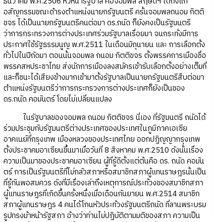
ธันวาคม พ.ศ.2506 หัวหน้ารัฐบาล คือจอมพล สฤษดิ์ฯ ได้ถึงแก่
อสัญกรรมขณะดำรงตำแหน่งนายกรัฐมนตรี ครั้นจอมพลถนอม กิตติ
ขจร ได้เป็นนายกรัฐมนตรีคนต่อมา ดร.ถนัด ก็ยังคงเป็นรัฐมนตรี
ว่าการกระทรวงการต่างประเทศร่วมรัฐบาลเรื่อยมา จนกระทั่งมีการ
ประกาศใช้รัฐธรรมนูญ พ.ศ.2511 ในเดือนมิถุนายน และ การเลือกตั้ง
ทั่วไปในปีถัดมา ตอนนั้นจอมพล ถนอม กิตติขจร ตั้งพรรคการเมืองชื่อ
พรรคสหประชาไทย ส่งนักการเมืองลงสมัครเข้ารับเลือกตั้งอย่างเต็มที่
และก็ชนะได้เสียงข้างมากเข้ามาตั้งรัฐบาลเป็นนายกรัฐมนตรีสืบต่อมา
ตำแหน่งรัฐมนตรีว่าการกระทรวงการต่างประเทศก็ยังเป็นของ
ดร.ถนัด คอมันตร์ โดยไม่เปลี่ยนแปลง
ในรัฐบาลของจอมพล ถนอม กิตติขจร นี่เอง ที่รัฐมนตรี ถนัดได้
ร่วมประชุมกับรัฐมนตรีต่างประเทศของประเทศในภูมิภาคเอเซีย
อาคเนย์ที่กรุงเทพ เมืองหลวงของประเทศไทย ออกปฏิญญากรุงเทพ
ตั้งประชาคมอาเซียนขึ้นมาเมื่อวันที่ 8 สิงหาคม พ.ศ.2510 ดังนั้นเรื่อง
ความเป็นมาของประชาคมอาเซียน ผู้ที่รู้ดีตั้งแต่ต้นคือ ดร. ถนัด คอมัน
ตร์ การเป็นรัฐมนตรีที่ไม่กลัวสภาหรือสมาชิกสภาผู้แทนราษฎรนั้นเป็น
ที่รู้กันพอสมควร ดังที่มีเรื่องเล่าถึงเหตุการณ์ประท้วงของสมาชิกสภา
ผู้แทนราษฎรที่เกิดขึ้นครั้งหนึ่งเมื่อเดือนกันยายน พ.ศ.2514 สมาชิก
สภาผู้แทนราษฎร 4 คนได้โกนหัวประท้วงรัฐมนตรีถนัด ที่ลานพระบรม
รูปทรงม้าหน้ารัฐสภา อ้างว่าท่านไม่ปฏิบัติตามมติของสภา ความเป็น