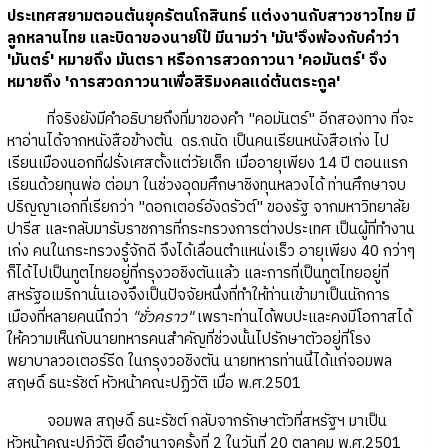
ประเทศสยามตอนต้นยุครัตนโกสินทร์ แต่งงานกับสาวชาวไทย มี
ลูกหลานไทย และบิดาของนายโป๋ มีนามว่า 'มัน'จึงพ้องกับคำว่า
'มันตร์' หมายถึง มันตรา หรือการสวดภาวนา 'คอมันตร์' จึง
หมายถึง 'การสวดภาวนาเพื่อสิริมงคลแด่ต้นตระกูล'
ที่จริงยังมีคำอธิบายถึงที่มาของคำ "คอมันตร์" อีกสองทาง ที่จะ
หาอ่านได้จากหนังสือข้างต้น ดร.ถนัด เป็นคนเรียนหนังสือเก่ง ไป
เรียนเมืองนอกที่ฝรั่งเศสตั้งแต่วัยเด็ก เมื่ออายุเพียง 14 ปี ตอนแรก
เรียนด้วยทุนพ่อ ต่อมา ในช่วงอุดมศึกษาชิงทุนหลวงได้ ท่านศึกษาจบ
ปริญญาเอกที่เรียกว่า "ดอกเตอร์อังดรัวต์" ของรัฐ จากมหาวิทยาลัย
ปารีส และกลับมารับราชการที่กระทรวงการต่างประเทศ เป็นผู้ที่ทำงาน
เก่ง คนในกระทรวงรู้จักดี จึงได้เลื่อนตำแหน่งเร็ว อายุเพียง 40 กว่าๆ
ก็ได้ไปเป็นทูตไทยอยู่ที่กรุงวอชิงตันแล้ว และการที่เป็นทูตไทยอยู่ที่
สหรัฐอเมริกานั่นเองจึงเป็นปัจจัยหนึ่งที่ทำให้ท่านเข้ามาเป็นนักการ
เมืองที่หลายคนนึกว่า
"ชั่วคราว"
เพราะท่านได้พบปะและคงมีโอกาสได้
ให้ความเห็นกับนายทหารคนสำคัญที่ช่วงนั้นไปรักษาตัวอยู่ที่โรง
พยาบาลวอเตอร์รีด ในกรุงวอชิงตัน นายทหารท่านนี้ได้แก่จอมพล
สฤษดิ์ ธนะรัชต์ หัวหน้าคณะปฏิวัติ เมื่อ พ.ศ.2501
จอมพล สฤษดิ์ ธนะรัชต์ กลับจากรักษาตัวที่สหรัฐฯ มาเป็น
หัวหน้าคณะปฏิวัติ ยึดอำนาจครั้งที่ 2 ในวันที่ 20 ตุลาคม พ.ศ.2501