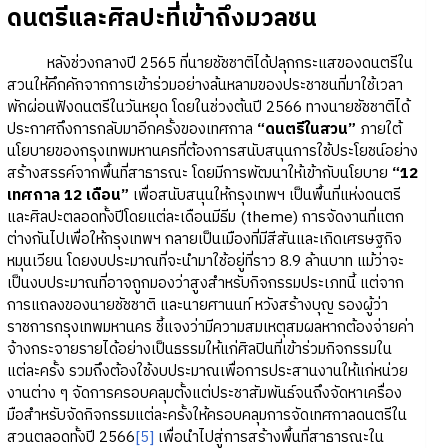
ดนตรีและศิลปะที่เข้าถึงมวลชน
หลังช่วงกลางปี 2565 ที่นายชัชชาติได้ปลุกกระแสของดนตรีใน
สวนให้คึกคักจากการเข้าร่วมอย่างล้นหลามของประชาชนที่มาใช้เวลา
พักผ่อนฟังดนตรีในวันหยุด โดยในช่วงต้นปี 2566 ทางนายชัชชาติได้
ประกาศถึงการกลับมาอีกครั้งของเทศกาล
“ดนตรีในสวน”
ภายใต้
นโยบายของกรุงเทพมหานครที่ต้องการสนับสนุนการใช้ประโยชน์อย่าง
สร้างสรรค์จากพื้นที่สาธารณะ โดยมีการพัฒนาให้เข้ากับนโยบาย
“12
เทศกาล 12 เดือน”
เพื่อสนับสนุนให้กรุงเทพฯ เป็นพื้นที่แห่งดนตรี
และศิลปะตลอดทั้งปีโดยแต่ละเดือนมีธีม (theme) การจัดงานที่แตก
ต่างกันไปเพื่อให้กรุงเทพฯ กลายเป็นเมืองที่มีสีสันและเกิดเศรษฐกิจ
หมุนเวียน โดยงบประมาณที่จะนำมาใช้อยู่ที่ราว 8.9 ล้านบาท แม้ว่าจะ
เป็นงบประมาณที่อาจถูกมองว่าสูงสำหรับกิจกรรมประเภทนี้ แต่จาก
การแถลงของนายชัชชาติ และนายศานนท์ หวังสร้างบุญ รองผู้ว่า
ราชการกรุงเทพมหานคร ชี้แจงว่ามีความสมเหตุสมผลหากต้องจ่ายค่า
จ้างกระจายรายได้อย่างเป็นธรรมให้แก่ศิลปินที่เข้าร่วมกิจกรรมใน
แต่ละครั้ง รวมถึงต้องใช้งบประมาณเพื่อการประสานงานให้แก่หน่วย
งานต่าง ๆ จัดการครอบคลุมตั้งแต่ประชาสัมพันธ์จนถึงจัดหาเครื่อง
มือสำหรับจัดกิจกรรมแต่ละครั้งให้ครอบคลุมการจัดเทศกาลดนตรีใน
สวนตลอดทั้งปี 2566
[5]
เพื่อนำไปสู่การสร้างพื้นที่สาธารณะใน