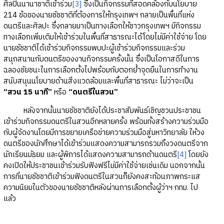
ศิลปินนานาชาติเข้าร่วม
[3]
ซึ่งเป็นกิจกรรมที่สอดคล้องกับนโยบาย
214 ข้อของนายชัชชาติที่ต้องการให้กรุงเทพฯ กลายเป็นพื้นที่แห่ง
ดนตรีและศิลปะ ซึ่งกลายมาเป็นทางเลือกให้ชาวกรุงเทพฯ มีกิจกรรม
ทางเลือกเพิ่มเติมให้เข้าร่วมในพื้นที่สาธารณะได้โดยไม่มีค่าใช้จ่าย โดย
นายชัชชาติได้เข้าร่วมกิจกรรมพบปะผู้เข้าร่วมกิจกรรมและร่วม
สนุกสนานกับดนตรีของงานกิจกรรมครั้งนั้น ซึ่งเป็นโอกาสดีในการ
ฉลองชัยชนะในการเลือกตั้งไปพร้อมกับตอกย้ำจุดยืนในการทำงาน
สนับสนุนนโยบายด้านสิ่งแวดล้อมและพื้นที่สาธารณะ ไม่ว่าจะเป็น
“สวน 15 นาที”
หรือ
“ดนตรีในสวน”
หลังจากนั้นนายชัชชาติยังได้ประชาสัมพันธ์เชิญชวนประชาชน
เข้าร่วมกิจกรรมดนตรีในสวนอีกหลายครั้ง พร้อมทั้งสร้างความร่วมมือ
กับผู้จัดงานโดยมีการขยายเครือข่ายความร่วมมือสู่มหาวิทยาลัย ให้วง
ดนตรีของนักศึกษาได้เข้าร่วมแสดงความสามารถรวมถึงวงดนตรีจาก
นักเรียนมัธยม และผู้พิการได้แสดงความสามารถด้านดนตรี
[4]
โดยยัง
คงเปิดให้ประชาชนเข้าร่วมรับฟังฟรีไม่มีค่าใช้จ่ายเช่นเดิม นอกจากนั้น
การที่นายชัชชาติเข้าร่วมฟังดนตรีในสวนก็ยังคงสะท้อนภาพกระแส
ความนิยมในตัวของนายชัชชาติหลังผ่านการเลือกตั้งผู้ว่าฯ กทม. ไป
แล้ว