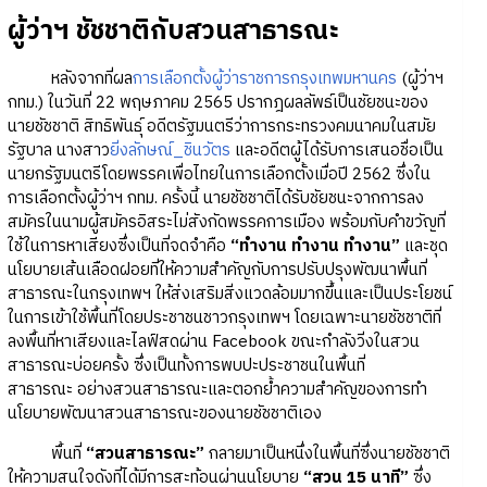
ผู้ว่าฯ ชัชชาติกับสวนสาธารณะ
หลังจากที่ผล
การเลือกตั้งผู้ว่าราชการกรุงเทพมหานคร
(ผู้ว่าฯ
กทม.) ในวันที่ 22 พฤษภาคม 2565 ปรากฎผลลัพธ์เป็นชัยชนะของ
นายชัชชาติ สิทธิพันธุ์ อดีตรัฐมนตรีว่าการกระทรวงคมนาคมในสมัย
รัฐบาล นางสาว
ยิ่งลักษณ์_ชินวัตร
และอดีตผู้ได้รับการเสนอชื่อเป็น
นายกรัฐมนตรีโดยพรรคเพื่อไทยในการเลือกตั้งเมื่อปี 2562 ซึ่งใน
การเลือกตั้งผู้ว่าฯ กทม. ครั้งนี้ นายชัชชาติได้รับชัยชนะจากการลง
สมัครในนามผู้สมัครอิสระไม่สังกัดพรรคการเมือง พร้อมกับคำขวัญที่
ใช้ในการหาเสียงซึ่งเป็นที่จดจำคือ
“ทำงาน ทำงาน ทำงาน”
และชุด
นโยบายเส้นเลือดฝอยที่ให้ความสำคัญกับการปรับปรุงพัฒนาพื้นที่
สาธารณะในกรุงเทพฯ ให้ส่งเสริมสิ่งแวดล้อมมากขึ้นและเป็นประโยชน์
ในการเข้าใช้พื้นที่โดยประชาชนชาวกรุงเทพฯ โดยเฉพาะนายชัชชาติที่
ลงพื้นที่หาเสียงและไลฟ์สดผ่าน Facebook ขณะกำลังวิ่งในสวน
สาธารณะบ่อยครั้ง ซึ่งเป็นทั้งการพบปะประชาชนในพื้นที่
สาธารณะ อย่างสวนสาธารณะและตอกย้ำความสำคัญของการทำ
นโยบายพัฒนาสวนสาธารณะของนายชัชชาติเอง
พื้นที่
“สวนสาธารณะ”
กลายมาเป็นหนึ่งในพื้นที่ซึ่งนายชัชชาติ
ให้ความสนใจดังที่ได้มีการสะท้อนผ่านนโยบาย
“สวน 15 นาที”
ซึ่ง