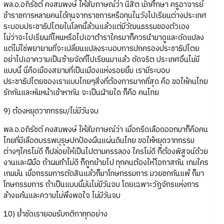
พล.อ.อภิรัชต์ คงสมพงษ์ ให้สัมภาษณ์ว่า นิสิต นักศึกษา ครูอาจารย์
ข้าราชการหลายคนได้ทุนจากราชการหรือทุนในวังไปเรียนต่างประเทศ
ระบอบประชาธิปไตยในโลกนี้ล้วนแล้วแต่มีวัฒนธรรมของตัวเอง
ไม่ว่าจะไปเรียนที่ไหนหรือไปเอาตำราใครมาก็ควรนำมาดูและดัดแปลง
แต่ไม่ใช่พยายามที่จะเปลี่ยนแปลงระบอบการปกครองประชาธิปไตย
อย่าไปเอาความเป็นซ้ายจัดที่ไปเรียนมาแล้ว ดัดจริต ประเทศอื่นไม่มี
แบบนี้ นี่คือเมืองสยามที่เป็นเมืองแห่งรอยยิ้ม เรามีระบอบ
ประชาธิปไตยของเราแบบไทยๆสิ่งที่ต้องการมากที่สุด คือ ขอให้คนไทย
รักกันและหันหน้าเข้าหากัน จะเป็นฝ่ายใด ก็คือ คนไทย
9) ต้องหยุดวาทกรรม/ไม่มีวันจบ
พล.อ.อภิรัชต์ คงสมพงษ์ ให้สัมภาษณ์ว่า เมื่อกรีดเลือดออกมาก็คือคน
ไทยที่มีเลือดบรรพบุรุษปกป้องผืนแผ่นดินไทย ขอให้หยุดวาทกรรม
ต่างๆใครไม่ดี ก็ปล่อยให้เป็นไปตามครรลอง ใครไม่ดี ก็ต้องพิสูจน์ด้วย
งานและฝีมือ ถ้าผมทำไม่ดี ก็ถูกย้ายไป ทุกคนต้องให้โอกาสกัน เกมใคร
เกมมัน เมื่อกรรมการตัดสินแล้วก็มาโทษกรรมการ มวยชกกันแพ้ ก็มา
โทษกรรมการ ถ้าเป็นแบบนี้มันไม่มีวันจบ โดยเฉพาะวัฏจักรแห่งการ
ล้างแค้นและความไม่พึงพอใจ ไม่มีวันจบ
10) ย้ำชัดเรายอมรับกติกาทุกอย่าง