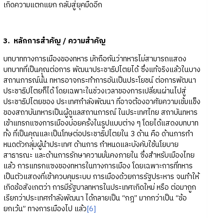
เกิดความแตกแยก กลับสู่ยุคมืดอีก
3. หลักการสำคัญ / ความสำคัญ
บทบาททางการเมืองของทหาร มักถือกันว่าทหารไม่สามารถแสดง
บทบาทที่เป็นคุณต่อการ พัฒนาประชาธิปไตยได้ ซึ่งแท้จริงแล้วในบาง
สถานการณ์นั้น ทหารอาจกระทําการอันเป็นประโยชน์ ต่อการพัฒนา
ประชาธิปไตยก็ได้ โดยเฉพาะในช่วงเวลาของการเปลี่ยนผ่านไปสู่
ประชาธิปไตยของ ประเทศกําลังพัฒนา ที่อาจต้องอาศัยความเข้มแข็ง
ของสถาบันทหารเป็นผู้ดูแลสถานการณ์ ในประเทศไทย สถาบันทหาร
เข้าแทรกแซงการเมืองบ่อยครั้งในรูปแบบต่าง ๆ โดยได้แสดงบทบาท
ทั้ง ที่เป็นคุณและเป็นโทษต่อประชาธิปไตยใน 3 ด้าน คือ ด้านการกํา
หนดตัวกลุ่มผู้นําประเทศ ด้านการ กําหนดและบังคับใช้นโยบาย
สาธารณะ และด้านการรักษาความมั่นคงภายใน ซึ่งสําหรับเมืองไทย
แล้ว การแทรกแซงของทหารในทางการเมือง โดยเฉพาะการที่ทหาร
เป็นตัวแสดงที่เข้าควบคุมระบบ การเมืองด้วยการรัฐประหาร จนทําให้
เกิดข้อสังเกตว่า การมีรัฐบาลทหารในประเทศเกิดใหม่ หรือ ต่อมาถูก
เรียกว่าประเทศกําลังพัฒนา ได้กลายเป็น “กฎ” มากกว่าเป็น “ข้อ
ยกเว้น” ทางการเมืองไป แล้ว
[6]