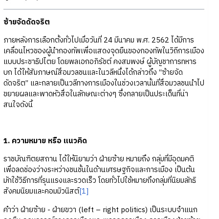
ซ้ายจัดดัดจริต
ภายหลังการเลือกตั้งทั่วไปเมื่อวันที่ 24 มีนาคม พ.ศ. 2562 ได้มีการ
เคลื่อนไหวของผู้นำกองทัพเพื่อแสดงจุดยืนของกองทัพในวิถีการเมือง
แบบประชาธิปไตย โดยพลเอกอภิรัชต์ คงสมพงษ์ ผู้บัญชาการทหาร
บก ได้ให้สัมภาษณ์สื่อมวลชนและในวลีหนึ่งได้กล่าวถึง “ซ้ายจัด
ดัดจริต” และกลายเป็นวลีทางการเมืองในช่วงเวลานั้นที่สื่อมวลชนนำไป
ขยายผลและพาดหัวสื่อในลักษณะต่างๆ ซึ่งกลายเป็นประเด็นที่น่า
สนใจดังนี้
1. ความหมาย หรือ แนวคิด
ราชบัณฑิตยสถาน ได้ให้นิยามว่า ฝ่ายซ้าย หมายถึง กลุ่มที่มีอุดมคติ
เพื่อลดช่องว่างระหว่างชนชั้นในด้านเศรษฐกิจและการเมือง เป็นต้น
มักใช้วิธีการที่รุนแรงและรวดเร็ว โดยทั่วไปใช้หมายถึงกลุ่มที่นิยมลัทธิ
สังคมนิยมและคอมมิวนิสต์
[1]
คำว่า ฝ่ายซ้าย - ฝ่ายขวา (left – right politics) เป็นระบบจำแนก