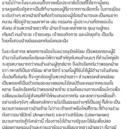
นานไม่ว่าจะในระบอบเผด็จการหรือประชาธิปไตยที่ใช้สภาผู้แทน
ราษฎรหรือรัฐสภาเป็นที่ทำงานของผู้ที่มาจากการเลือกตั้ง ในการเมือง
ระดับต่างๆ พวกฝ่ายซ้ายคือตัวแทนของผู้ด้อยอำนาจและเป็นคนยาก
คนจน ที่มีอยู่จำนวนมหาศาล เช่น กรรมกร ผู้เปราะบางที่ตกขอบใน
สังคม ส่วนพวกฝ่ายขวาคือ ฝ่ายเจ้าและเหล่าทหาร ขุนนางผู้ทรง
เกียรติ คนร่ำรวย เจ้าของทุน เจ้าของกิจการ และนักธุรกิจ เป็นต้น
โดยทั้งสองฝ่ายนิยมแยกกันนั่งคนละฝั่ง
ในระดับสากล พรรคการเมืองในแนวอนุรักษ์นิยม เป็นพรรคของผู้มี
อำนาจในสังคมดั้งเดิมและให้ความสำคัญกับคนข้างบนๆ ที่ส่วนใหญ่มัก
จะสุขสบายมากกว่าคนข้างล่างผู้ทุกข์ยาก จึงมักเรียกกันว่าพรรคฝ่าย
ขวา ทหารที่เป็นชาตินิยม ฟาสซิสต์ รวมทั้งผู้ที่รับใช้ผู้มีอำนาจในสังคม
ดั้งเดิมก็เช่นกัน ก็จะถูกจัดอยู่ในพวกฝ่ายขวา ส่วนพรรคสังคมนิยม
เป็นพรรคที่เป็นตัวแทนของมวลชนคนไร้สมบัติและคนยากคนจนทั้ง
หลาย จึงมักเรียกกันว่าพรรคฝ่ายซ้าย รวมทั้งขบวนการเคลื่อนไหวเพื่อ
เปลี่ยนแปลงไปสู่สังคมที่ทำให้คนเสมอภาคกัน และลดความเหลื่อมล้ำ
อย่างจริงๆจังๆ เพื่อยกเลิกความไม่เป็นธรรมต่างๆที่เป็นอยู่ ก็มักจะเป็น
ขบวนการของชาวฝ่ายซ้าย ไม่ว่าจะซ้ายเก่าหรือใหม่ก็ตาม ที่ทำงานร่วม
กับชาวอนาธิปัตย์ (Anarchist) และชาวเสรีนิยม (Libertarian)
ขบวนการต่อสู้ดังกล่าวนี้ ต้องการได้อำนาจรัฐและใช้มันเพื่อปลด
ปล่อยการครอบงำและการเอารัดเอาเปรียบจากชาวฝ่ายขวา ที่อาจมี