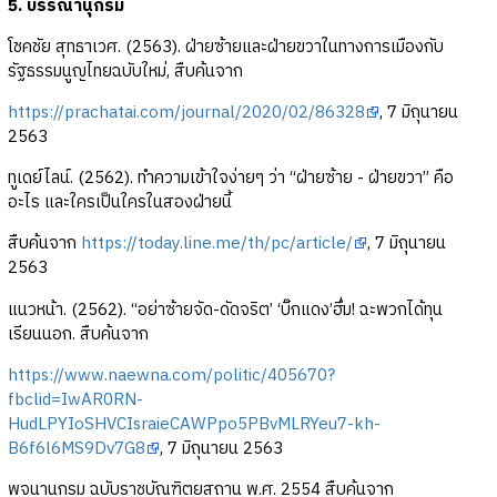
5. บรรณานุกรม
โชคชัย สุทธาเวศ. (2563). ฝ่ายซ้ายและฝ่ายขวาในทางการเมืองกับ
รัฐธรรมนูญไทยฉบับใหม่, สืบค้นจาก
https://prachatai.com/journal/2020/02/86328
, 7 มิถุนายน
2563
ทูเดย์ไลน์. (2562). ทำความเข้าใจง่ายๆ ว่า “ฝ่ายซ้าย - ฝ่ายขวา” คือ
อะไร และใครเป็นใครในสองฝ่ายนี้
สืบค้นจาก
https://today.line.me/th/pc/article/
, 7 มิถุนายน
2563
แนวหน้า. (2562). “อย่าซ้ายจัด-ดัดจริต’ ‘บิ๊กแดง’ฮึ่ม! ฉะพวกได้ทุน
เรียนนอก. สืบค้นจาก
https://www.naewna.com/politic/405670?
fbclid=IwAR0RN-
HudLPYIoSHVCIsraieCAWPpo5PBvMLRYeu7-kh-
B6f6l6MS9Dv7G8
, 7 มิถุนายน 2563
พจนานุกรม ฉบับราชบัณฑิตยสถาน พ.ศ. 2554 สืบค้นจาก