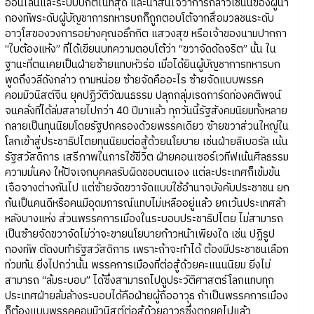
ออนไลน์และระบบปกติในที่สุด และน่าสนใจว่าการกล่าวเช่นนี้ของผู้นำ
กองทัพระดับผู้บัญชาการทหารบกก็ถูกตอบโต้จากสื่อมวลชนระดับ
อาวุโสของวงการอย่างคุณอธึกกิต แสวงสุข หรือเจ้าของนามปากกา
“ใบต้องแห้ง” ที่ได้เขียนบทความตอบโต้ว่า “ขวาจัดดัดจริต” นั้น ใน
ฐานะที่ตนเคยเป็นฝ่ายซ้ายแทบหัวร่อ เมื่อได้ยินผู้บัญชาการทหารบก
พูดถึงวลีดังกล่าว ถามหน่อย ซ้ายจัดคืออะไร ซ้ายจัดแบบพรรค
คอมมิวนิสต์จีน ยุคปฏิวัติวัฒนธรรม ปลุกกลุ่มเรดการ์ดท่องคติพจน์
จนคลั่งที่ได้ล่มสลายไปกว่า 40 ปีมาแล้ว ทุกวันนี้รัฐสังคมนิยมทั้งหลาย
กลายเป็นทุนนิยมโดยรัฐปกครองด้วยพรรคเดียว ซ้ายขวาส่วนใหญ่ใน
โลกเข้าสู่ประชาธิปไตยทุนนิยมต่อสู้ด้วยนโยบาย เช่นฝ่ายลิเบอรัล เน้น
รัฐสวัสดิการ เสรีภาพในการใช้ชีวิต ฝ่ายคอนเซอร์เวทีฟเน้นศีลธรรม
ความมั่นคง ให้ปัจเจกบุคคลรับผิดชอบตนเอง แต่ละประเทศก็เข้มข้น
เจือจางต่างกันไป แต่ซ้ายจัดขวาจัดแบบใช้อำนาจบังคับประชาชน ยก
ก้นเป็นคนดีหรือคนมีอุดมการณ์แทบไม่เหลืออยู่แล้ว ยกเว้นประเทศล้า
หลังบางแห่ง ส่วนพรรคการเมืองในระบอบประชาธิปไตย ไม่สามารถ
เป็นซ้ายจัดขวาจัดไม่ว่าจะขายนโยบายก้าวหน้าเพียงใด เช่น ปฏิรูป
กองทัพ ตัดงบทำรัฐสวัสดิการ เพราะถ้าจะทำได้ ต้องมีประชาชนเลือก
ท่วมท้น ยิ่งไปกว่านั้น พรรคการเมืองที่ต่อสู้ด้วยคะแนนนิยม ยิ่งไม่
สามารถ “ล้มระบอบ” ได้ซึ่งสามารถไปดูประวัติศาสตร์โลกแทบทุก
ประเทศฝ่ายล้มล้างระบอบได้คือฝ่ายผู้ถืออาวุธ ถ้าเป็นพรรคการเมือง
ก็ต้องแบบพรรคคอมมิวนิสต์ต่อสู้ด้วยอาวุธซึ่งตกยุคไปแล้ว