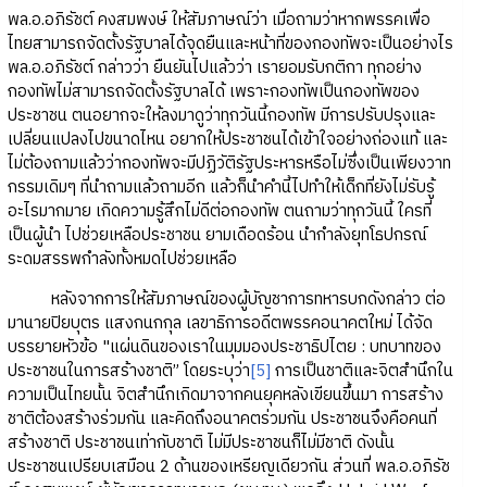
พล.อ.อภิรัชต์ คงสมพงษ์ ให้สัมภาษณ์ว่า เมื่อถามว่าหากพรรคเพื่อ
ไทยสามารถจัดตั้งรัฐบาลได้จุดยืนและหน้าที่ของกองทัพจะเป็นอย่างไร
พล.อ.อภิรัชต์ กล่าวว่า ยืนยันไปแล้วว่า เรายอมรับกติกา ทุกอย่าง
กองทัพไม่สามารถจัดตั้งรัฐบาลได้ เพราะกองทัพเป็นกองทัพของ
ประชาชน ตนอยากจะให้ลงมาดูว่าทุกวันนี้กองทัพ มีการปรับปรุงและ
เปลี่ยนแปลงไปขนาดไหน อยากให้ประชาชนได้เข้าใจอย่างถ่องแท้ และ
ไม่ต้องถามแล้วว่ากองทัพจะมีปฏิวัติรัฐประหารหรือไม่ซึ่งเป็นเพียงวาท
กรรมเดิมๆ ที่นำถามแล้วถามอีก แล้วก็นำคำนี้ไปทำให้เด็กที่ยังไม่รับรู้
อะไรมากมาย เกิดความรู้สึกไม่ดีต่อกองทัพ ตนถามว่าทุกวันนี้ ใครที่
เป็นผู้นำ ไปช่วยเหลือประชาชน ยามเดือดร้อน นำกำลังยุทโธปกรณ์
ระดมสรรพกำลังทั้งหมดไปช่วยเหลือ
หลังจากการให้สัมภาษณ์ของผู้บัญชาการทหารบกดังกล่าว ต่อ
มานายปิยบุตร แสงกนกกุล เลขาธิการอดีตพรรคอนาคตใหม่ ได้จัด
บรรยายหัวข้อ "แผ่นดินของเราในมุมมองประชาธิปไตย : บทบาทของ
ประชาชนในการสร้างชาติ” โดยระบุว่า
[5]
การเป็นชาติและจิตสำนึกใน
ความเป็นไทยนั้น จิตสำนึกเกิดมาจากคนยุคหลังเขียนขึ้นมา การสร้าง
ชาติต้องสร้างร่วมกัน และคิดถึงอนาคตร่วมกัน ประชาชนจึงคือคนที่
สร้างชาติ ประชาชนเท่ากับชาติ ไม่มีประชาชนก็ไม่มีชาติ ดังนั้น
ประชาชนเปรียบเสมือน 2 ด้านของเหรียญเดียวกัน ส่วนที่ พล.อ.อภิรัช