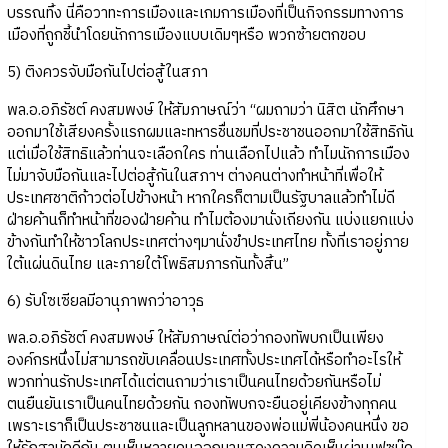
บรรณทิ้ง นี่คือวาทะการเมืองและเกมการเมืองที่เป็นกิจกรรมทางการ
เมืองที่ถูกชี้นำโดยนักการเมืองแบบเดิมๆหรือ พวกซ้ายตกขอบ
5) ติงควรจับมือกันไปต่อสู้ในสภา
พล.อ.อภิรัชต์ คงสมพงษ์ ให้สัมภาษณ์ว่า “ผมถามว่า นิสิต นักศึกษา
ออกมาใช้เสียงครั้งแรกผมและทหารชื่นชมที่ประชาชนออกมาใช้สิทธิกัน
แต่เมื่อใช้สิทธิแล้วท่านจะเลือกใคร ท่านเลือกไปแล้ว ทำไมนักการเมือง
ไม่มาจับมือกันและไปต่อสู้กันในสภาฯ ต่างคนต่างทำหน้าที่เพื่อให้
ประเทศชาติก้าวต่อไปข้างหน้า หากใครก็ตามเป็นรัฐบาลแล้วทำไม่ดี
ฝ่ายค้านก็ทำหน้าที่ของฝ่ายค้าน ทำไมต้องมานั่งเถียงกัน แบ่งแยกแบ่ง
ข้างกันทำให้ชาวโลกประเทศต่างๆมานั่งขำประเทศไทย ทั้งที่เราอยู่ภาย
ใต้แผ่นดินไทย และภายใต้โพธิสมภารกันทั้งสิ้น”
6) รับโซเซียลมีอานุภาพกว่าอาวุธ
พล.อ.อภิรัชต์ คงสมพงษ์ ให้สัมภาษณ์ต่อว่ากองทัพบกเป็นเพียง
องค์กรหนึ่งไม่สามารถขับเคลื่อนประเทศทั้งประเทศได้หรือทำอะไรให้
พวกท่านรักประเทศได้แต่ตนถามว่าเราเป็นคนไทยด้วยกันหรือไม่
ตนยืนยันเราเป็นคนไทยด้วยกัน กองทัพบกจะยืนอยู่เคียงข้างทุกคน
เพราะเราก็เป็นประชาชนและเป็นลูกหลานของพ่อแม่พี่น้องคนหนึ่ง ขอ