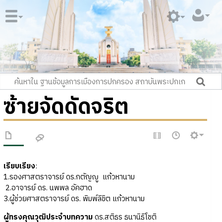
ซ้ายจัดดัดจริต
เรียบเรียง
:
1.รองศาสตราจารย์ ดร.กตัญญู แก้วหานาม
2.อาจารย์ ดร. นพพล อัคฮาด
3.ผู้ช่วยศาสตราจารย์ ดร. พิมพ์ลิขิต แก้วหานาม
ผู้ทรงคุณวุฒิประจำบทความ
ดร.สติธร ธนานิธิโชติ