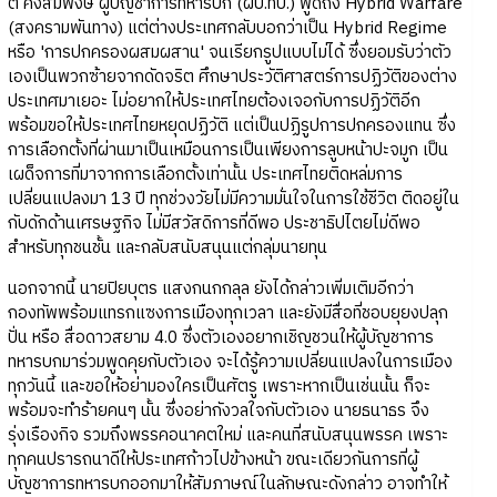
ต์ คงสมพงษ์ ผู้บัญชาการทหารบก (ผบ.ทบ.) พูดถึง Hybrid Warfare
(สงครามพันทาง) แต่ต่างประเทศกลับบอกว่าเป็น Hybrid Regime
หรือ 'การปกครองผสมผสาน' จนเรียกรูปแบบไม่ได้ ซึ่งยอมรับว่าตัว
เองเป็นพวกซ้ายจากดัดจริต ศึกษาประวัติศาสตร์การปฏิวัติของต่าง
ประเทศมาเยอะ ไม่อยากให้ประเทศไทยต้องเจอกับการปฏิวัติอีก
พร้อมขอให้ประเทศไทยหยุดปฏิวัติ แต่เป็นปฏิรูปการปกครองแทน ซึ่ง
การเลือกตั้งที่ผ่านมาเป็นเหมือนการเป็นเพียงการลูบหน้าปะจมูก เป็น
เผด็จการที่มาจากการเลือกตั้งเท่านั้น ประเทศไทยติดหล่มการ
เปลี่ยนแปลงมา 13 ปี ทุกช่วงวัยไม่มีความมั่นใจในการใช้ชีวิต ติดอยู่ใน
กับดักด้านเศรษฐกิจ ไม่มีสวัสดิการที่ดีพอ ประชาธิปไตยไม่ดีพอ
สำหรับทุกชนชั้น และกลับสนับสนุนแต่กลุ่มนายทุน
นอกจากนี้ นายปิยบุตร แสงกนกกลุล ยังได้กล่าวเพิ่มเติมอีกว่า
กองทัพพร้อมแทรกแซงการเมืองทุกเวลา และยังมีสื่อที่ชอบยุยงปลุก
ปั่น หรือ สื่อดาวสยาม 4.0 ซึ่งตัวเองอยากเชิญชวนให้ผู้บัญชาการ
ทหารบกมาร่วมพูดคุยกับตัวเอง จะได้รู้ความเปลี่ยนแปลงในการเมือง
ทุกวันนี้ และขอให้อย่ามองใครเป็นศัตรู เพราะหากเป็นเช่นนั้น ก็จะ
พร้อมจะทำร้ายคนๆ นั้น ซึ่งอย่ากังวลใจกับตัวเอง นายธนาธร จึง
รุ่งเรืองกิจ รวมถึงพรรคอนาคตใหม่ และคนที่สนับสนุนพรรค เพราะ
ทุกคนปรารถนาดีให้ประเทศก้าวไปข้างหน้า ขณะเดียวกันการที่ผู้
บัญชาการทหารบกออกมาให้สัมภาษณ์ในลักษณะดังกล่าว อาจทำให้