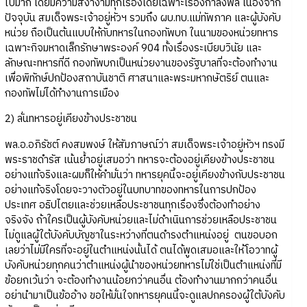
ไปมาก โดยมีความสง่างามทุกเรื่องโดยเฉพาะเรื่องกำลังพล เนื่องจาก
ปัจจุบัน สมเด็จพระเจ้าอยู่หัวฯ รวมถึง ผบ.ทบ.แม่ทัพภาค และผู้บังคับ
หน่วย ถือเป็นต้นแบบให้กับทหารในกองทัพบก ในนามของหน่วยทหาร
เฉพาะกิจมหาดเล็กรักษาพระองค์ 904 ทั้งเรื่องระเบียบวินัย และ
ลักษณะทหารที่ดี กองทัพบกเป็นหน่วยงานของรัฐบาลที่จะต้องทำงาน
เพื่อพิทักษ์ปกป้องสถาบันชาติ ศาสนาและพระมหากษัตริย์ ตนและ
กองทัพไม่ได้ทำงานการเมือง
2) ลั่นทหารอยู่เคียงข้างประชาชน
พล.อ.อภิรัชต์ คงสมพงษ์ ให้สัมภาษณ์ว่า สมเด็จพระเจ้าอยู่หัวฯ ทรงมี
พระราชดำรัส เน้นย้ำอยู่เสมอว่า ทหารจะต้องอยู่เคียงข้างประชาชน
อย่างแท้จริงและผมก็ให้คำมั่นว่า ทหารยุคนี้จะอยู่เคียงข้างกับประชาชน
อย่างแท้จริงโดยจะวางตัวอยู่ในบทบาทของทหารในการปกป้อง
ประเทศ อธิปไตยและช่วยเหลือประชาชนทุกเรื่องซึ่งต้องทำอย่าง
จริงจัง ถ้าใครเป็นผู้บังคับหน่วยและไม่ดำเนินการช่วยเหลือประชาชน
ไม่ดูแลผู้ใต้บังคับบัญชาในระหว่างที่ตนดำรงตำแหน่งอยู่ ตนขอบอก
เลยว่าไม่มีใครที่จะอยู่ในตำแหน่งนั้นได้ ตนได้พูดเสมอและให้โอวาทผู้
บังคับหน่วยทุกคนว่าตำแหน่งผู้นำของหน่วยทหารไม่ใช่เป็นตำแหน่งที่มี
ข้อยกเว้นว่า จะต้องทำงานน้อยกว่าคนอื่น ต้องทำงานมากกว่าคนอื่น
อย่านำมาเป็นข้ออ้าง ขอให้มั่นใจทหารยุคนนี้จะดูแลปกครองผู้ใต้บังคับ