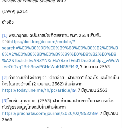
Review of Political Science
, Vol.2
(1999) p.214
อ้างอิง
[1]
พจนานุกรม ฉบับราชบัณฑิตยสถาน พ.ศ. 2554 สืบค้น
จาก
https://dict.longdo.com/mobile/?
search=%E0%B8%9D%E0%B9%88%E0%B8%B2%E0%B
8%A2%E0%B8%8B%E0%B9%89%E0%B8%B2%E0%B8
%A2&fbclid=IwAR3YNXnHoY8xeTE6d1DnaGbhdpv_wWuW
-eeOtTxqTBrb8nwPGHoWuKNG5EM
, 7 มิถุนายน 2563
[2]
ทำความเข้าใจง่ายๆ ว่า “ฝ่ายซ้าย - ฝ่ายขวา” คืออะไร และใครเป็น
ใครในสองฝ่ายนี้ (2 เมษายน 2562) สืบค้นจาก
https://today.line.me/th/pc/article/
, 7 มิถุนายน 2563
[3]
โชคชัย สุทธาเวศ. (2563). ฝ่ายซ้ายและฝ่ายขวาในทางการเมือง
กับรัฐธรรมนูญไทยฉบับใหม่สืบค้นจาก
https://prachatai.com/journal/2020/02/86328
, 7 มิถุนายน
2563