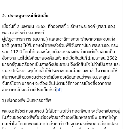
2. ปรากฏการณ์ที่เกิดขึ้น
เมื่อวันที่ 2 เมษายน 2562 ที่กองพลที่ 1 รักษาพระองค์ (พล.1 รอ.)
พล.อ.อภิรัชต์ คงสมพงษ์
ผู้บัญชาการทหาร (ผบ.ทบ.) และเลขาธิการคณะรักษาความสงบแห่ง
ชาติ (คสช.) ให้สัมภาษณ์ภายหลังร่วมพิธีวันสถาปนา พล.ร.1รอ. ครบ
รอบ 112 ปี โดยได้แถลงถึงจุดยืนของกองทัพว่าเดิมตั้งใจเขียนเป็น
ข้อความ แต่ได้นั่งคิดมาสองคืนแล้ว แต่เมื่อคืนวันที่ 1 เมษายน 2562
นายกรัฐมนตรีออกเป็นสารถึงประชาชน จึงตัดสินใจไม่ทำเป็นสาร และ
จะสรุปเรื่องต่างๆที่เกิดขึ้นให้ประชาชนและสื่อมวลชนเข้าใจ ตนเคยให้
สัมภาษณ์สื่อมวลชนต่างชาติเมื่อสองเดือนก่อนว่าพล.อ.ประยุทธ์
จันทร์โอชา นายกฯ จะต้องเดินไปตามวิถีทางการเมืองซึ่งจากการ
สัมภาษณ์ดังกล่าวมีประเด็นดังนี้
[4]
1) ยันกองทัพเป็นทหารอาชีพ
พล.อ.อภิรัชต์ คงสมพงษ์ ให้สัมภาษณ์ว่า กองทัพบก จะต้องกลับมาอยู่
ในส่วนของกองทัพที่จะต้องพัฒนาตัวเองเป็นทหารอาชีพ อยากให้ทุก
คนเข้าใจ โดยเฉพาะนิสิตนักศึกษาว่า ปัจจุบันกองทัพบกเปลี่ยนแปลง