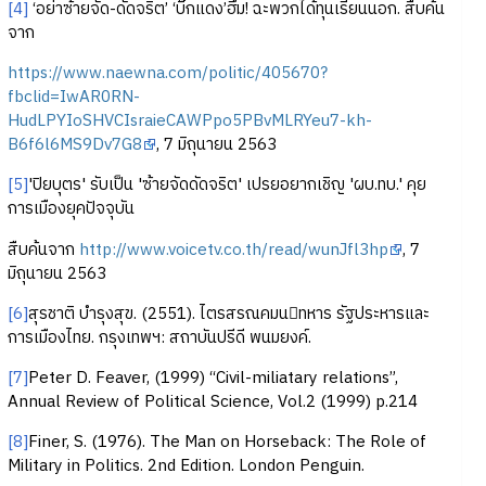
[4]
‘อย่าซ้ายจัด-ดัดจริต’ ‘บิ๊กแดง’ฮึ่ม! ฉะพวกได้ทุนเรียนนอก. สืบค้น
จาก
https://www.naewna.com/politic/405670?
fbclid=IwAR0RN-
HudLPYIoSHVCIsraieCAWPpo5PBvMLRYeu7-kh-
B6f6l6MS9Dv7G8
, 7 มิถุนายน 2563
[5]
'ปิยบุตร' รับเป็น 'ซ้ายจัดดัดจริต' เปรยอยากเชิญ 'ผบ.ทบ.' คุย
การเมืองยุคปัจจุบัน
สืบค้นจาก
http://www.voicetv.co.th/read/wunJfl3hp
, 7
มิถุนายน 2563
[6]
สุรชาติ บํารุงสุข. (2551). ไตรสรณคมนทหาร รัฐประหารและ
การเมืองไทย. กรุงเทพฯ: สถาบันปรีดี พนมยงค์.
[7]
Peter D. Feaver, (1999) “Civil-miliatary relations”,
Annual Review of Political Science, Vol.2 (1999) p.214
[8]
Finer, S. (1976). The Man on Horseback: The Role of
Military in Politics. 2nd Edition. London Penguin.