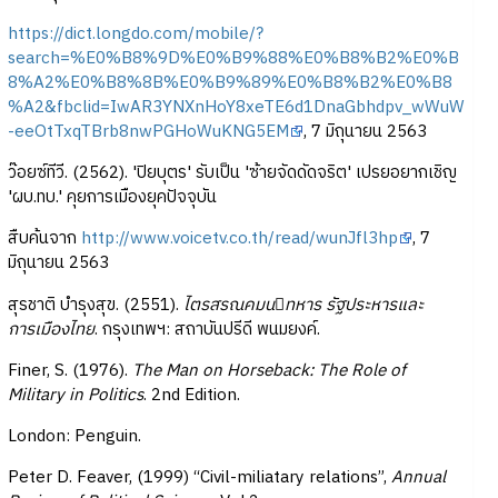
https://dict.longdo.com/mobile/?
search=%E0%B8%9D%E0%B9%88%E0%B8%B2%E0%B
8%A2%E0%B8%8B%E0%B9%89%E0%B8%B2%E0%B8
%A2&fbclid=IwAR3YNXnHoY8xeTE6d1DnaGbhdpv_wWuW
-eeOtTxqTBrb8nwPGHoWuKNG5EM
, 7 มิถุนายน 2563
ว๊อยซ์ทีวี. (2562). 'ปิยบุตร' รับเป็น 'ซ้ายจัดดัดจริต' เปรยอยากเชิญ
'ผบ.ทบ.' คุยการเมืองยุคปัจจุบัน
สืบค้นจาก
http://www.voicetv.co.th/read/wunJfl3hp
, 7
มิถุนายน 2563
สุรชาติ บํารุงสุข. (2551).
ไตรสรณคมนทหาร รัฐประหารและ
การเมืองไทย
. กรุงเทพฯ: สถาบันปรีดี พนมยงค์.
Finer, S. (1976).
The Man on Horseback: The Role of
Military in Politics
. 2nd Edition.
London: Penguin.
Peter D. Feaver, (1999) “Civil-miliatary relations”,
Annual