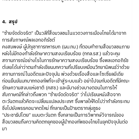
4. สรุป
“ซ้ายจัดดัดจริต” เป็นวลีที่สื่อมวลชนในแวดวงการเมืองไทยได้มาจาก
การสัมภาษณ์พลเอกอภิรัชต์
คงสมพงษ์ ผู้บัญชาการทหารบก (ผบ.ทบ.) ที่ตอบคำถามสื่อมวลชนภาย
หลังไม่มีกองกำลังรักษาความสงบเรียบร้อย (กกล.รส.) แล้วจะคุม
สถานการณ์อย่างไรในการรักษาความสงบเรียบร้อย ซึ่งพลเอกอภิรัช
ต์เลยได้เล่าว่าตนกำลังเขียนบทความที่เปรียบเหมือนวิทยานิพนธ์ว่าด้วย
สถานการณ์ในอดีตและปัจจุบัน พ่วงด้วยเรื่องสื่อและโซเซี่ยลมีเดีย
ก่อนยืนยันบทบาทกองทัพที่จะเข้าสู่ระบบแล้ว อย่าไปจมกับอดีตที่มีคณะ
รักษความสงบแห่งชาติ (คสช.) และมีบางช่วงบางตอนในการให้
สัมภาษณ์ที่กล่าวถึงพวก “ซ้ายจัดดัดจริต” ว่าไปเรียนหนังสือจาก
ตะวันตกแล้วคิดจะเปลี่ยนแปลงประเทศ ซึ่งพาลให้คิดไปว่ากำลังกระทบ
ชิ่งไปยังพรรคอนาคตใหม่ ที่กลายเป็นป้ายตรากลุ่มชูธง
“ประชาธิปไตย” แบบตะวันตก ซึ่งกลายเป็นการวิพากษ์วิจารณ์ของ
สื่อมวลชนถึงความคิดตกยุคของผู้นำกองทัพของไทยในยุคปัจจุบันต่อ
มา