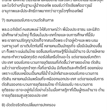
ให้รักสามัคคีกัน ตนเห็นหลายคนออกมาแสดงความคิดเห็นผ่านเฟซบุ๊ค
และไอจีต่างๆในฐานะผู้นำกองทัพ ยอมรับว่าโซเชียลคืออาวุธมี
อานุภาพและมีประสิทธิภาพมากกว่าอาวุธใดๆที่กองทัพมี
7) ชมคนยอมรับกระบวนตัดสินศาล
พล.อ.อภิรัชต์ คงสมพงษ์ ให้สัมภาษณ์ว่า พี่น้องประชาชน และนิสิต
นักศึกษาส่วนใหญ่ ก็เรียนในประเทศไทยและจบการศึกษาที่นี้รับ
พระราชทานปริญญาบัตรก็จากสมเด็จพระเจ้าอยู่หัวฯและพระบรม
วงศานุวงศ์ เราเติบโตกันที่นี้ หลายคนเป็นนักธุรกิจ เมื่อมีเงินมีทองขึ้น
มา ก็เพราะแผ่นดินไทย ขอชื่นชมกับเศรษฐีที่มีเงินมีอำนาจ มีบารมีหลาย
คนกระทำความผิดทุจริต คอรัปชั่นหรือโกงอะไร แต่เขายอมรับกติกา
ประเทศ ยอมรับกระบวนการยุติธรรมที่เกิดขึ้นว่าศาลของไทย ตัดสิน
แล้วว่าเขาต้องถูกจำคุก ทั้งที่เขามีเงิน มีเกียรติและศักดิ์ศรี ขอยกย่อง
เพราะเปรียบเหมือนเป็นคนที่มีน้ำใจนักกีฬาและยอมรับกระบวนการ
ตัดสิน หลายคนมีเงินพร้อมที่จะหนีออกนอกประเทศ แต่เขายอมรับการ
ตัดสินของกระบวนการยุติธรรมไทย ถ้าไม่ยอมรับ กระบวนการ
ยุติธรรม เราจะอยู่กันได้อย่างไรในเมื่อศาลฎีกาที่เป็นผู้ทรงอำนาจ ด้าน
การยุติธรรมสูงสุดของประเทศ
8) อัดดัดจริตคิดเปลี่ยนการปกครอง