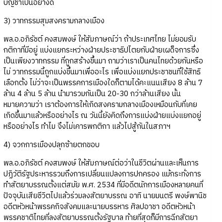
บัญชาเป็นอย่างดี
3) วาทกรรมสุมสงครามกลางเมือง
พล.อ.อภิรัชต์ คงสมพงษ์ ให้สัมภาษณ์ว่า ถ้าประเทศไทย ไม่ยอมรับ
กติกาที่มีอยู่ แบ่งแยกระหว่างฝ่ายประชาธิปไตยกับฝ่ายเผด็จการซึ่ง
เป็นเพียงวาทกรรม ที่ถูกสร้างขึ้นมา ถามว่าเราเป็นคนไทยด้วยกันหรือ
ไม่ วาทกรรมนี้ถูกแบ่งขึ้นมาเพื่ออะไร เพื่อแบ่งแยกประชาชนที่ใช้สิทธิ
เลือกตั้ง ไม่ว่าจะเป็นพรรคการเมืองใดก็ตามได้คะแนนเสียง 8 ล้าน 7
ล้าน 4 ล้าน 5 ล้าน นำมารวมกันเป็น 20-30 กว่าล้านเสียง นั้น
หมายความว่า เราต้องการให้เกิดสงครามกลางเมืองเหมือนกับที่เคย
เกิดขึ้นมาแล้วหรืออย่างไร ณ วันนี้ยังคิดถึงการแบ่งฝ่ายแบ่งแยกอยู่
หรืออย่างไร ทำไม จึงไม่เคารพกติกา แล้วไปสู้กันในสภาฯ
4) จวกการเมืองปลุกซ้ายตกขอบ
พล.อ.อภิรัชต์ คงสมพงษ์ ให้สัมภาษณ์ต่อว่าในชีวิตผ่านและเห็นการ
ปฏิวัติรัฐประหารรวมถึงการเปลี่ยนแปลงการปกครอง แม้กระทั่งการ
ทำสัตยาบรรณตั้งแต่สมัย พ.ศ. 2534 ที่มีอดีตนักการเมืองหลายคนที่
ปัจจุบันเสียชีวิตไปแล้วร่วมลงสัตยาบรรณ อาทิ นายมนตรี พงษ์พานิช
อดีตหัวหน้าพรรคกิจสังคมและนายบรรหาร ศิลปอาชา อดีตหัวหน้า
พรรคชาติไทยที่ลงสัตยาบรรณตั้งรัฐบาล ท้ายที่สุดก็มีการฉีกสัตยา