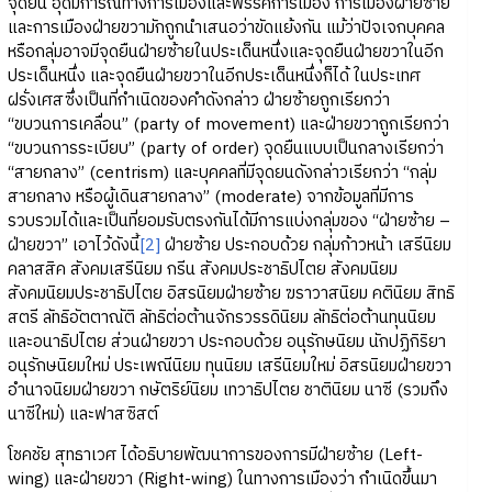
จุดยืน อุดมการณ์ทางการเมืองและพรรคการเมือง การเมืองฝ่ายซ้าย
และการเมืองฝ่ายขวามักถูกนำเสนอว่าขัดแย้งกัน แม้ว่าปัจเจกบุคคล
หรือกลุ่มอาจมีจุดยืนฝ่ายซ้ายในประเด็นหนึ่งและจุดยืนฝ่ายขวาในอีก
ประเด็นหนึ่ง และจุดยืนฝ่ายขวาในอีกประเด็นหนึ่งก็ได้ ในประเทศ
ฝรั่งเศสซึ่งเป็นที่กำเนิดของคำดังกล่าว ฝ่ายซ้ายถูกเรียกว่า
“ขบวนการเคลื่อน” (party of movement) และฝ่ายขวาถูกเรียกว่า
“ขบวนการระเบียบ” (party of order) จุดยืนแบบเป็นกลางเรียกว่า
“สายกลาง” (centrism) และบุคคลที่มีจุดยนดังกล่าวเรียกว่า “กลุ่ม
สายกลาง หรือผู้เดินสายกลาง” (moderate) จากข้อมูลที่มีการ
รวบรวมได้และเป็นที่ยอมรับตรงกันได้มีการแบ่งกลุ่มของ “ฝ่ายซ้าย –
ฝ่ายขวา” เอาไว้ดังนี้
[2]
ฝ่ายซ้าย ประกอบด้วย กลุ่มก้าวหน้า เสรีนิยม
คลาสสิค สังคมเสรีนิยม กรีน สังคมประชาธิปไตย สังคมนิยม
สังคมนิยมประชาธิปไตย อิสรนิยมฝ่ายซ้าย ฆราวาสนิยม คตินิยม สิทธิ
สตรี ลัทธิอัตตาณัติ ลัทธิต่อต้านจักรวรรดินิยม ลัทธิต่อต้านทุนนิยม
และอนาธิปไตย ส่วนฝ่ายขวา ประกอบด้วย อนุรักษนิยม นักปฏิกิริยา
อนุรักษนิยมใหม่ ประเพณีนิยม ทุนนิยม เสรีนิยมใหม่ อิสรนิยมฝ่ายขวา
อำนาจนิยมฝ่ายขวา กษัตริย์นิยม เทวาธิปไตย ชาตินิยม นาซี (รวมถึง
นาซีใหม่) และฟาสซิสต์
โชคชัย สุทธาเวศ ได้อธิบายพัฒนาการของการมีฝ่ายซ้าย (Left-
wing) และฝ่ายขวา (Right-wing) ในทางการเมืองว่า กำเนิดขึ้นมา