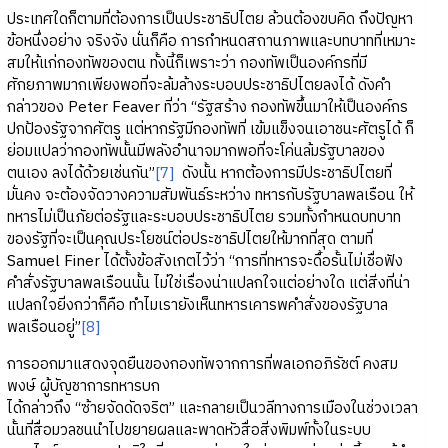
ประเทศใดก็ตามที่ต้องการเป็นประชาธิปไตย ล้วนต้องขบคิด ถึงปัญหา
ข้อหนึ่งอย่าง จริงจัง นั่นก็คือ การกําหนดสถานภาพและบทบาทที่เหมาะ
สมให้แก่กองทัพของตน ทั้งนี้ก็เพราะว่า กองทัพเป็นองค์กรที่มี
ศักยภาพมากเพียงพอที่จะล้มล้างระบอบประชาธิปไตยลงได้ ดังคํา
กล่าวของ Peter Feaver ที่ว่า “รัฐสร้าง กองทัพขึ้นมาให้เป็นองค์กร
ปกป้องรัฐจากศัตรู แต่หากรัฐมีกองทัพที่ เข้มแข็งจนเอาชนะศัตรูได้ ก็
ย่อมแปลว่ากองทัพนั้นมีพลังอํานาจมากพอที่จะโค่นล้มรัฐบาลของ
ตนเอง ลงได้ด้วยเช่นกัน”
[7]
ดังนั้น หากต้องการมีประชาธิปไตยที่
มั่นคง จะต้องจัดวางความสัมพันธ์ระหว่าง ทหารกับรัฐบาลพลเรือน ให้
ทหารไม่เป็นภัยต่อรัฐและระบอบประชาธิปไตย รวมทั้งกําหนดบทบาท
ของรัฐที่จะเป็นคุณประโยชน์ต่อประชาธิปไตยให้มากที่สุด ตามที่
Samuel Finer ได้ตั้งข้อสังเกตไว้ว่า “การที่ทหารจะดื้อรั้นไม่เชื่อฟัง
คําสั่งรัฐบาลพลเรือนนั้น ไม่ใช่เรื่องน่าแปลกใจแต่อย่างใด แต่สิ่งที่น่า
แปลกใจยิ่งกว่าก็คือ ทําไมเรายังเห็นทหารเคารพคําสั่งของรัฐบาล
พลเรือนอยู่”
[8]
การออกมาแสดงจุดยืนของกองทัพจากการที่พลเอกอภิรัชต์ คงสม
พงษ์ ผู้บัญชาการทหารบก
ได้กล่าวถึง “ซ้ายจัดดัดจริต” และกลายเป็นวลีทางการเมืองในช่วงเวลา
นั้นที่สื่อมวลชนนำไปขยายผลและพาดหัวสื่อสิ่งพิมพ์ทั้งในระบบ