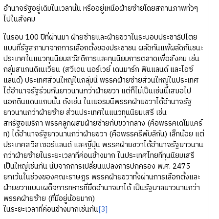
อำนาจรัฐอยู่เดิมในเวลานั้น หรืออยู่เหนือฝ่ายซ้ายโดยสถานภาพทั่วๆ
ไปในสังคม
ในรอบ 100 ปีที่ผ่านมา ฝ่ายซ้ายและฝ่ายขวาในระบอบประชาธิปไตย
แบบที่รัฐสภามาจากการเลือกตั้งของประชาชน ผลัดกันแพ้ผลัดกันชนะ
ประเทศในแนวทุนนิยมสวัสดิการและทุนนิยมการตลาดเพื่อสังคม เช่น
กลุ่มสแกนดิเนเวียน (สวีเดน นอร์เวย์ เดนมาร์ก ฟินแลนด์ และไอซ์
แลนด์) ประเทศส่วนใหญ่ในกลุ่มนี้ พรรคฝ่ายซ้ายส่วนใหญ่ในประเทศ
ได้อำนาจรัฐร่วมกันยาวนานกว่าฝ่ายขวา แต่ก็ไม่เป็นเช่นนี้เสมอไป
นอกดินแดนแถบนั้น ดังเช่น ในเยอรมนีพรรคฝ่ายขวาได้อำนาจรัฐ
ยาวนานกว่าฝ่ายซ้าย ส่วนประเทศในแนวทุนนิยมเสรี เช่น
สหรัฐอเมริกา พรรคลูกผสมฝ่ายซ้ายกับขวากลาง (คือพรรคเดโมแคร์
ท) ได้อำนาจรัฐยาวนานกว่าฝ่ายขวา (คือพรรครีพับลิกัน) เล็กน้อย แต่
ประเทศสวิสเซอร์แลนด์ และญี่ปุ่น พรรคฝ่ายขวาได้อำนาจรัฐยาวนาน
กว่าฝ่ายซ้ายในระยะเวลาที่ค่อนข้างมาก ในประเทศไทยที่ทุนนิยมเสรี
เป็นใหญ่เช่นกัน นับจากการเปลี่ยนแปลงการปกครอง พ.ศ. 2475
ยกเว้นในช่วงของคณะราษฎร พรรคฝ่ายขวาทั้งผ่านการเลือกตั้งและ
ฝ่ายขวาแบบเผด็จการทหารที่ยึดอำนาจมาได้ เป็นรัฐบาลยาวนานกว่า
พรรคฝ่ายซ้าย (ที่มีอยู่น้อยมาก)
ในระยะเวลาที่ค่อนข้างมากเช่นกัน
[3]