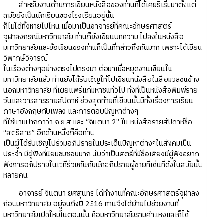
สำหรับงานด้านการเขียนหนังสือของท่านที่ได้เคยริเริ่มมาตั้งแต่
สมัยยังเป็นนักเรียนของโรงเรียนอยู่นั้น
ก็ไม่ได้ทิ้งหายไปไหน เมื่อมาเป็นอาจารย์ที่คณะอักษรศาสตร์
จุฬาลงกรณ์มหาวิทยาลัย ท่านก็ยังเขียนบทความ ไปลงในหนังสือ
มหาวิทยาลัยและข้อเขียนของท่านก็เป็นที่กล่าวถึงกันมาก เพราะได้เขียน
วิพากษ์วิจารณ์
ในเรื่องต่างๆอย่างตรงไปตรงมา ต่อมาเมื่อหยุดงานเขียนใน
มหาวิทยาลัยแล้ว ท่านยังได้รับเชิญให้ไปเขียนหนังสือในสื่อมวลชนข้าง
นอกมหาวิทยาลัย ที่เผยแพร่แก่มหาชนทั่วไป ทั้งที่เป็นหนังสือพิมพ์ราย
วันและวารสารรายสัปดาห์ ช่วงสุดท้ายที่เขียนนั้นมีทั้งเรื่องการเรียน
ภาษาอังกฤษกับเพลง และการตอบปัญหาต่างๆ
ที่ใช้นามปากกาว่า จ.ย.ส.และ “จินตนา 2” ใน หนังสือรายสัปดาห์ชื่อ
“สตรีสาร” อีกด้านหนึ่งก็คือท่าน
เป็นผู้ได้รับเชิญไปร่วมอภิปรายในประเด็นปัญหาต่างๆในสังคมเป็น
ประจำ มีผู้ฟังที่นิยมชมชอบมาก นับว่าเป็นสตรีที่มีชื่อเสียงมีผู้ฟังอยาก
ฟังการอภิปรายในเวทีร่วมกันกับนักอภิปรายผู้ชายที่เด่นที่ดังในสมัยนั้น
หลายคน
อาจารย์ จินตนา ยศสุนทร ได้ทำงานที่คณะอักษรศาสตร์จุฬาลง
ก่อนมหาวิทยาลัย อยู่จนถึงปี 2516 ท่านจึงได้ย้ายไปช่วยงานที่
มหาวิทยาลัยเปิดใหม่ในตอนนั้น คือมหาวิทยาลัยรามคำแหงและก็ได้