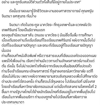
อย่าง และถูกริบสมบัติส่วนตัวทั้งสิ้นที่มีอยู่ภายในประเทศ”
ดังนั้นเราลองมารู้จักชีวิตและงานของศาสตราจารย์ คุณหญิง
จินตนา ยศสุนทร กันบ้าง
จินตนา เกิดในตระกูล นาควัชระ ที่กรุงเทพฯในละแวกหลังวัด
เทพศิรินทร์ โดยเป็นธิดาคนแรก
ของขุนชำนิขบวนสาส์น (ถนอม นาควัชระ) มีแม่ชื่อจิ้มลิ้ม การศึกษา
เบื้องต้นของท่านจึงเริ่มเรียนที่โรงเรียนเทพศิรินทร์ หลังจากนั้นจึงไป
ต่อที่โรงเรียนสายปัญญา และขณะที่เรียนอยู่ที่โรงเรียนสายปัญญา
นั่นเอง
ท่านก็ชอบทำหนังสือพิมพ์ หรือวารสารแบบที่เขียนเองคัดเองออกเผย
แพร่ให้เพื่อนอ่าน เรียกว่าท่านมีแววทางด้านอักษรศาสตร์มาแล้วแต่
ต้น ดังนั้น จึงไม่น่าแปลกใจที่หลังจากเรียนจบชั้นมัธยมปีที่แปดแล้ว
ท่านจึงเข้าเรียนคณะอักษรศาสตร์ ที่จุฬาลงกรณ์มหาวิทยาลัย แต่ก็
เรียนไม่ทันจบ เพราะหลังจากพยายามสอบชิงทุนหลวงเพื่อไปศึกษาต่อ
ต่างประเทศได้สองครั้ง ท่านก็สอบได้ทุนหลวง ไปเรียนต่อที่ ฝรั่งเศส
โดยเข้าเรียนที่มหาวิทยาลัยเกรอนอบล์ แต่เมื่อเกิดสงครามโลกครั้งที่ 2
ขึ้นมา ทางรัฐบาลไทยได้ย้ายนักเรียนไทยที่เรียนอยู่ในภาคพื้นยุโรปไป
เรียนในภาคพื้นอเมริกา ท่านเองถูกย้ายไปเรียนที่มหาลัยลาวาล
ประเทศแคนาดา