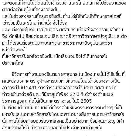
และตอนนี้ที่ท่านได้ตัดสินใจเข้าร่วมงานเสรีไทยเดินทางไปช่วยงานของ
ฝ่ายต่อต้านญี่ปุ่นที่กรุงวอชิงตัน
และในช่วงสงครามที่กรุงวอชิงตัน ท่านได้รู้จักกับนักศึกษาชายไทยที่
เข้าร่วมเป็นเสรีไทยท่านหนึ่ง จึงได้รัก
และแต่งงานกันกับนาย สมจิตร ยศสุนทร เมื่อเสร็จสงครามแล้วท่าน
จึงได้กลับไปเรียนต่อจนจบปริญญาตรี สาขาวิชาภาษาปัจจุบัน และต่อ
มา ได้เรียนต่อระดับมหาบัณฑิตสาขาวิชาภาษาปัจจุบันและวิชา
หนังสือพิมพ์
ที่มหาวิทยาลัยจอร์จวอชิงตัน เมื่อเรียนจบจึงได้เดินทางกลับ
ประเทศไทย
ชีวิตการทำงานของจินตนา ยศสุนทร ในเมืองไทยนั้นได้เริ่มขึ้น ที่
คณะอักษรศาสตร์ จุฬาลงกรณ์มหาวิทยาลัยโดยเข้ารับราชการเป็น
อาจารย์ในปี 2491 การทำงานของอาจารย์จินตนา ยศสุนทร ได้
ก้าวหน้ามาด้วยดี ขณะที่มีอายุได้เพียง 32 ปี ก็ได้ดำรงตำแหน่ง
วิชาการสูงสุด คือได้เป็นศาสตราจารย์ในปี 2505
ไม่เพียงแต่เท่านั้น ท่านยังได้ดำรงตำแหน่งกรรมการคณะต่างๆ ทั้งใน
มหาลัยและนอกมหาวิทยาลัย โดยเฉพาะอย่างยิ่งภายนอกมหาวิทยาลัย
นั้น ท่านได้รับการยอมรับจากสังคมเป็นอย่างมาก จึงมีคนมาเชิญ มีคำ
สั่งแต่งตั้งให้ไปทำงานภายนอกที่ไม่ประจำหลายตำแหน่ง