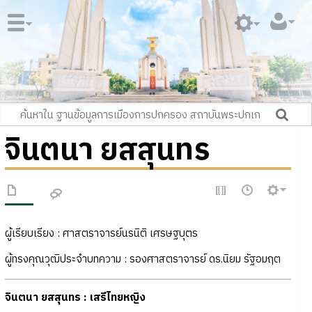
จินตนา ยสสุนทร
ผู้เรียบเรียง : ศาสตราจารย์นรนิติ เศรษฐบุตร
ผู้ทรงคุณวุฒิประจำบทความ : รองศาสตราจารย์ ดร.นิยม รัฐอมฤต
จินตนา ยสสุนทร : เสรีไทยหญิง