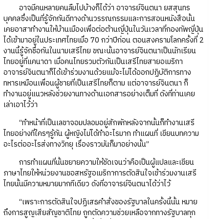
อาจมีคนหลายคนลืมไปบ้างก็ได้ว่า อาจารย์จินตนา ยสสุนทร
บุคคลซึ่งเป็นที่รู้จักกันดีทางด้านวรรณกรรมและการสอนหนังสือนั้น
เคยอาสาทำงานให้บ้านเมืองเพื่อต่อต้านญี่ปุ่นในวันเวลาที่กองทัพญี่ปุ่น
ได้เข้ามาอยู่ในประเทศไทยเมื่อ 70 กว่าปีก่อน ตอนสงครามโลกครั้งที่ 2
งานนี้รู้จักชื่อกันในนามเสรีไทย ขณะนั้นอาจารย์จินตนาเป็นนักเรียน
ไทยอยู่ที่แคนาดา เมื่อคนไทยรวมตัวกันเป็นเสรีไทยสายอเมริกา
อาจารย์จินตนาก็ได้เข้าร่วมงานด้วยแม้จะไม่ได้ออกปฏิบัติการทาง
ทหารเหมือนเพื่อนผู้ชายที่เป็นเสรีไทยก็ตาม แต่อาจารย์จินตนา ก็
ทำงานอยู่แนวหลังช่วยงานทางด้านเอกสารอย่างเต็มที่ ดังที่ท่านเคย
เล่าเอาไว้ว่า
“ทำหน้าที่เป็นเลขาจอมปลอมอยู่สักพักหลังจากนั้นก็ทำงานเสรี
ไทยอย่างที่ใครๆรู้กัน ผู้หญิงไม่ได้ทำอะไรมาก ทำแผนที่ เขียนบทความ
อะไรต่ออะไรส่งทางวิทยุ เรื่องราวมันก็มาอย่างนั้น”
การทำแผนที่นั้นขยายความให้ชัดเจนว่าคือเป็นผู้แปลและเขียน
ภาษาไทยให้หน่วยงานขอสหรัฐอเมริกาการตัดสินใจเข้าร่วมงานเสรี
ไทยนั้นมีความหมายมากทีเดียว ดังที่อาจารย์จินตนาได้ว่าไว้
“เพราะการตัดสินใจปฏิเสธคำสั่งของรัฐบาลในครั้งนี้นั้น หมาย
ถึงการสูญเสียสัญชาติไทย ถูกตัดความช่วยเหลือจากทางรัฐบาลทุก