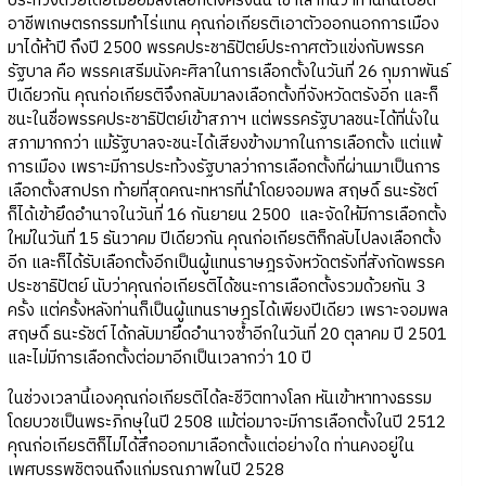
ประท้วงด้วยโดยไม่ยอมลงเลือกตั้งครั้งนั้น เขาเล่ากันว่าท่านหันไปยึด
อาชีพเกษตรกรรมทำไร่แทน คุณก่อเกียรติเอาตัวออกนอกการเมือง
มาได้ห้าปี ถึงปี 2500 พรรคประชาธิปัตย์ประกาศตัวแข่งกับพรรค
รัฐบาล คือ พรรคเสรีมนังคะศิลาในการเลือกตั้งในวันที่ 26 กุมภาพันธ์
ปีเดียวกัน คุณก่อเกียรติจึงกลับมาลงเลือกตั้งที่จังหวัดตรังอีก และก็
ชนะในชื่อพรรคประชาธิปัตย์เข้าสภาฯ แต่พรรครัฐบาลชนะได้ที่นั่งใน
สภามากกว่า แม้รัฐบาลจะชนะได้เสียงข้างมากในการเลือกตั้ง แต่แพ้
การเมือง เพราะมีการประท้วงรัฐบาลว่าการเลือกตั้งที่ผ่านมาเป็นการ
เลือกตั้งสกปรก ท้ายที่สุดคณะทหารที่นำโดยจอมพล สฤษดิ์ ธนะรัชต์
ก็ได้เข้ายึดอำนาจในวันที่ 16 กันยายน 2500 และจัดให้มีการเลือกตั้ง
ใหม่ในวันที่ 15 ธันวาคม ปีเดียวกัน คุณก่อเกียรติก็กลับไปลงเลือกตั้ง
อีก และก็ได้รับเลือกตั้งอีกเป็นผู้แทนราษฎรจังหวัดตรังที่สังกัดพรรค
ประชาธิปัตย์ นับว่าคุณก่อเกียรติได้ชนะการเลือกตั้งรวมด้วยกัน 3
ครั้ง แต่ครั้งหลังท่านก็เป็นผู้แทนราษฎรได้เพียงปีเดียว เพราะจอมพล
สฤษดิ์ ธนะรัชต์ ได้กลับมายึดอำนาจซ้ำอีกในวันที่ 20 ตุลาคม ปี 2501
และไม่มีการเลือกตั้งต่อมาอีกเป็นเวลากว่า 10 ปี
ในช่วงเวลานี้เองคุณก่อเกียรติได้ละชีวิตทางโลก หันเข้าหาทางธรรม
โดยบวชเป็นพระภิกษุในปี 2508 แม้ต่อมาจะมีการเลือกตั้งในปี 2512
คุณก่อเกียรติก็ไม่ได้สึกออกมาเลือกตั้งแต่อย่างใด ท่านคงอยู่ใน
เพศบรรพชิตจนถึงแก่มรณภาพในปี 2528