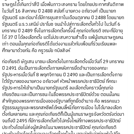
ราษฎรได้เกินกว่าสี่ปี เมื่อพ้นภาวะสงคราม โดยไทยประกาศสันติภาพ
ในวันที่ 16 สิงหาคม ปี 2488 สมัยที่ นายควง อภัยวงศ์ เป็นนายก
รัฐมนตรี และต่อมาได้มีการยุบสภาในเดือนตุลาคม ปี 2488 โดยนายก
รัฐมนตรี ม.ร.ว.เสนีย์ ปราโมช จนนำไปสู่การเลือกตั้งทั่วไป ในวันที่ 6
มกราคม ปี 2489 ซึ่งในการเลือกตั้งครั้งนี้ คุณก่อเกียรติ ขณะที่มีอายุ
ได้ 37 ปี ได้ลงเลือกตั้ง แต่ไม่ประสบความสำเร็จ แพ้ผู้แทนราษฎรคน
เก่า ตอนนั้นคุณก่อเกียรติได้แต่งงานแล้วกับเพื่อนที่ร่วมเรียนพละ
ศึกษามาด้วยกัน คือ ครูวรมัย กบิลสิงห์
ก่อเกียรติ ษัฏเสน มาชนะเลือกตั้งในการเลือกตั้งเมื่อวันที่ 29 มกราคม
ปี 2491 อันเป็นการเลือกตั้งภายหลังการยึดอำนาจของคณะ
รัฐประหารเมื่อวันที่ 8 พฤศจิกายน ปี 2490 และเป็นการเลือกตั้งภาย
ใต้รัฐบาลของนายควง อภัยวงศ์ หัวหน้าพรรคประชาธิปัตย์ ที่คณะ
รัฐประหารให้เข้ามาเป็นนายกรัฐมนตรี ลงเลือกตั้งคราวนี้คุณก่อ
เกียรติชนะและเป็นการชนะในชื่อพรรคประชาธิปัตย์ด้วย ตอนนั้นคน
สำคัญของพรรคการเมืองของรัฐบาลที่ถูกยึดอำนาจ คือ พรรคแนว
รัฐธรรมนูญและพรรคสหชีพได้หลบลี้หนีภัยการเมือง ไม่ได้มาลงเลือก
ตั้งกันหลายคน และคุณก่อเกียรติก็เป็นผู้แทนราษฎรจังหวัดตรังต่อมา
จนถึงปี 2495 ที่มีการเลือกตั้งทั่วไปครั้งใหม่ที่ทางพรรคประชาธิปัตย์
ประท้วงโดยไม่ส่งผู้สมัครในนามพรรคประชาธิปัตย์ คุณก่อเกียรติ