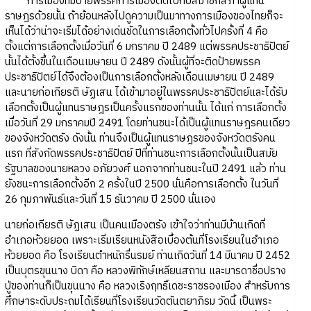
การเมืองที่มีป้ายพรรคการเมืองติดไปกับสมาชิกสภาผู้แทน
ราษฎรด้วยนั้น ถ้าย้อนหลังไปดูความเป็นมาทางการเมืองของไทยก็จะ
เห็นได้ว่าน่าจะเริ่มได้อย่างเด่นชัดในการเลือกตั้งทั่วไปครั้งที่ 4 คือ
ตั้งแต่การเลือกตั้งเมื่อวันที่ 6 มกราคม ปี 2489 แต่พรรคประชาธิปัตย์
นั้นได้ตั้งขึ้นในเดือนเมษายน ปี 2489 ดังนั้นผู้ที่จะติดป้ายพรรค
ประชาธิปัตย์ได้จึงต้องเป็นการเลือกตั้งหลังเดือนเมษายน ปี 2489
และนายก่อเกียรติ ษัฏเสน ได้เข้ามาอยู่ในพรรคประชาธิปัตย์และได้รับ
เลือกตั้งเป็นผู้แทนราษฎรเป็นครั้งแรกของท่านนั้น ได้แก่ การเลือกตั้ง
เมื่อวันที่ 29 มกราคมปี 2491 โดยท่านชนะได้เป็นผู้แทนราษฎรคนเดียว
ของจังหวัดตรัง ดังนั้น ท่านจึงเป็นผู้แทนราษฎรของจังหวัดตรังคน
แรก ที่สังกัดพรรคประชาธิปัตย์ ปีที่ท่านชนะการเลือกตั้งนั้นเป็นสมัย
รัฐบาลของนายหลวง อภัยวงศ์ นอกจากท่านชนะในปี 2491 แล้ว ท่าน
ยังชนะการเลือกตั้งอีก 2 ครั้งในปี 2500 นั่นคือการเลือกตั้ง ในวันที่
26 กุมภาพันธ์และวันที่ 15 ธันวาคม ปี 2500 นั่นเอง
นายก่อเกียรติ ษัฏเสน เป็นคนเมืองตรัง เข้าใจว่าท่านมีบ้านเกิดที่
อำเภอห้วยยอด เพราะเริ่มเรียนหนังสือเบื้องต้นที่โรงเรียนในอำเภอ
ห้วยยอด คือ โรงเรียนตำหนักรื่นรมย์ ท่านเกิดวันที่ 14 มีนาคม ปี 2452
เป็นบุตรขุนนาง บิดา คือ หลวงพิทักษ์เหลียนสถาน และมารดาชื่อปราง
ปู่ของท่านก็เป็นขุนนาง คือ หลวงเริงฤทธิ์เดชะราชรองเมือง สำหรับการ
ศึกษาระดับประถมได้เรียนที่โรงเรียนวัดตันตยาภิรม วัดนี้ เป็นพระ