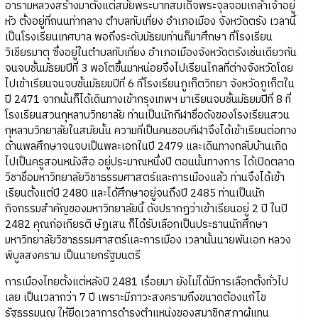
อารามหลวงสร้างมาตั้งแต่สมัยพระบาทสมเด็จพระจุลจอมเกล้าเจ้าอยู่
หัว ตั้งอยู่ที่ถนนท่ากลาง ตำบลทับเที่ยง อำเภอเมือง จังหวัดตรัง เวลานี้
เป็นโรงเรียนเทศบาล พอถึงระดับมัธยมท่านก็มาศึกษา ที่โรงเรียน
วิเชียรมาตุ ซึ่งอยู่ในตำบลทับเที่ยง อำเภอเมืองจังหวัดตรังเช่นเดียวกัน
จนจบชั้นมัธยมปีที่ 3 พอโตขึ้นมาหน่อยจึงไปเรียนไกลที่ต่างจังหวัดโดย
ไปเข้าเรียนจนจบชั้นมัธยมปีที่ 6 ที่โรงเรียนภูเก็ตวิทยา จังหวัดภูเก็ตใน
ปี 2471 จากนั้นก็ได้เดินทางเข้ากรุงเทพฯ มาเรียนจบชั้นมัธยมปีที่ 8 ที่
โรงเรียนสวนกุหลาบวิทยาลัย ท่านเป็นนักกีฬาชื่อดังของโรงเรียนสวน
กุหลาบวิทยาลัยในสมัยนั้น ความที่เป็นคนชอบกีฬาจึงได้เข้าเรียนต่อทาง
ด้านพลศึกษาจนจบเป็นพละเอกในปี 2479 และเดินทางกลับบ้านเกิด
ไปเป็นครูสอนหนังสือ อยู่ประมาณหนึ่งปี ตอนนั้นทางการ ได้เปิดตลาด
วิชาชื่อมหาวิทยาลัยวิชาธรรมศาสตร์และการเมืองแล้ว ท่านจึงได้เข้า
เรียนตั้งแต่ปี 2480 และได้ศึกษาอยู่จนถึงปี 2485 ท่านเป็นนัก
กิจกรรมสำคัญของมหาวิทยาลัยนี้ ดังปรากฏว่าเข้าเรียนอยู่ 2 ปี ในปี
2482 คุณก่อเกียรติ ษัฏเสน ก็ได้รับเลือกเป็นประธานนักศึกษา
มหาวิทยาลัยวิชาธรรมศาสตร์และการเมือง เวลานั้นนายพันเอก หลวง
พิบูลสงคราม เป็นนายกรัฐมนตรี
การเมืองไทยตั้งแต่หลังปี 2481 เรื่อยมา ยังไม่ได้มีการเลือกตั้งทั่วไป
เลย เป็นเวลากว่า 7 ปี เพราะมีภาวะสงครามถึงขนาดต้องแก้ไข
รัฐธรรมนูญ ให้ยืดเวลาการดำรงตำแหน่งของสมาชิกสภาผู้แทน