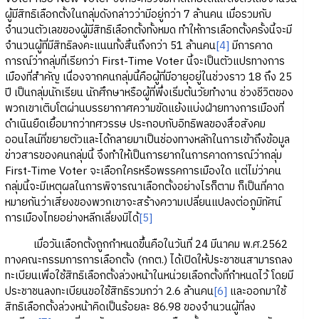
ผู้มีสิทธิเลือกตั้งในกลุ่มดังกล่าวว่ามีอยู่กว่า 7 ล้านคน เมื่อรวมกับ
จำนวนตัวเลขของผู้มีสิทธิเลือกตั้งทั้งหมด ทำให้การเลือกตั้งครั้งนี้จะมี
จำนวนผู้ที่มีสิทธิลงคะแนนทั้งสิ้นถึงกว่า 51 ล้านคน
[4]
มีการคาด
การณ์ว่ากลุ่มที่เรียกว่า First-Time Voter นี้จะเป็นตัวแปรทางการ
เมืองที่สำคัญ เนื่องจากคนกลุ่มนี้คือผู้ที่มีอายุอยู่ในช่วงราว 18 ถึง 25
ปี เป็นกลุ่มนักเรียน นักศึกษาหรือผู้ที่พึ่งเริ่มต้นวัยทำงาน ช่วงชีวิตของ
พวกเขาเติบโตผ่านบรรยากาศความขัดแย้งแบ่งฝ่ายทางการเมืองที่
ดำเนินยืดเยื้อมากว่าทศวรรษ ประกอบกับอิทธิพลของสื่อสังคม
ออนไลน์ที่ขยายตัวและได้กลายมาเป็นช่องทางหลักในการเข้าถึงข้อมูล
ข่าวสารของคนกลุ่มนี้ จึงทำให้เป็นการยากในการคาดการณ์ว่ากลุ่ม
First-Time Voter จะเลือกใครหรือพรรคการเมืองใด แต่ไม่ว่าคน
กลุ่มนี้จะมีเหตุผลในการพิจารณาเลือกตั้งอย่างไรก็ตาม ก็เป็นที่คาด
หมายกันว่าเสียงของพวกเขาจะสร้างความเปลี่ยนแปลงต่อภูมิทัศน์
การเมืองไทยอย่างหลีกเลี่ยงมิได้
[5]
เมื่อวันเลือกตั้งถูกกำหนดขึ้นคือในวันที่ 24 มีนาคม พ.ศ.2562
ทางคณะกรรมการการเลือกตั้ง (กกต.) ได้เปิดให้ประชาชนสามารถลง
ทะเบียนเพื่อใช้สิทธิเลือกตั้งล่วงหน้าในหน่วยเลือกตั้งที่กำหนดไว้ โดยมี
ประชาชนลงทะเบียนขอใช้สิทธิรวมกว่า 2.6 ล้านคน
[6]
และออกมาใช้
สิทธิเลือกตั้งล่วงหน้าคิดเป็นร้อยละ 86.98 ของจำนวนผู้ที่ลง