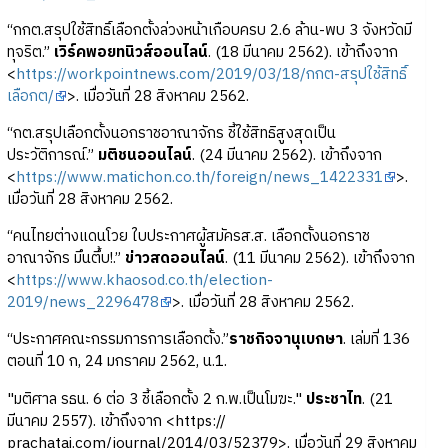
“กกต.สรุปใช้สิทธิ์เลือกตั้งล่วงหน้าเกือบครบ 2.6 ล้าน-พบ 3 จังหวัดมี
ทุจริต.”
เวิร์คพอยทนิวส์ออนไลน์
. (18 มีนาคม 2562). เข้าถึงจาก
<
https://workpointnews.com/2019/03/18/กกต-สรุปใช้สิทธิ์
เลือกต/
>. เมื่อวันที่ 28 สิงหาคม 2562.
“กต.สรุปเลือกตั้งนอกราชอาณาจักร ชี้ใช้สิทธิสูงสุดเป็น
ประวัติการณ์.”
มติชนออนไลน์
. (24 มีนาคม 2562). เข้าถึงจาก
<
https://www.matichon.co.th/foreign/news_1422331
>.
เมื่อวันที่ 28 สิงหาคม 2562.
“คนไทยต่างแดนโวย ใบประกาศผู้สมัครส.ส. เลือกตั้งนอกราช
อาณาจักร มึนตึ้บ!.”
ข่าวสดออนไลน์
. (11 มีนาคม 2562). เข้าถึงจาก
<
https://www.khaosod.co.th/election-
2019/news_2296478
>. เมื่อวันที่ 28 สิงหาคม 2562.
“ประกาศคณะกรรมการการเลือกตั้ง.”
ราชกิจจานุเบกษา
. เล่มที่ 136
ตอนที่ 10 ก, 24 มกราคม 2562, น.1.
"มติศาล รธน. 6 ต่อ 3 ชี้เลือกตั้ง 2 ก.พ.เป็นโมฆะ."
ประชาไท
. (21
มีนาคม 2557). เข้าถึงจาก <https://
prachatai.com/journal/2014/03/52379>. เมื่อวันที่ 29 สิงหาคม