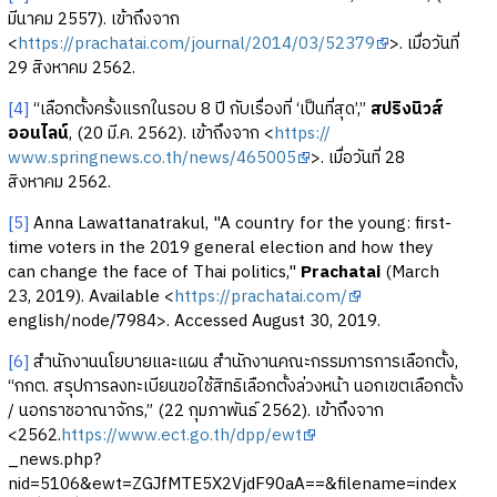
มีนาคม 2557). เข้าถึงจาก
<
https://prachatai.com/journal/2014/03/52379
>. เมื่อวันที่
29 สิงหาคม 2562.
[4]
“เลือกตั้งครั้งแรกในรอบ 8 ปี กับเรื่องที่ ‘เป็นที่สุด’,”
สปริงนิวส์
ออนไลน์
, (20 มี.ค. 2562). เข้าถึงจาก <
https://
www.springnews.co.th/news/465005
>. เมื่อวันที่ 28
สิงหาคม 2562.
[5]
Anna Lawattanatrakul, "A country for the young: first-
time voters in the 2019 general election and how they
can change the face of Thai politics,"
Prachatai
(March
23, 2019). Available <
https://prachatai.com/
english/node/7984>. Accessed August 30, 2019.
[6]
สำนักงานนโยบายและแผน สำนักงานคณะกรรมการการเลือกตั้ง,
“กกต. สรุปการลงทะเบียนขอใช้สิทธิเลือกตั้งล่วงหน้า นอกเขตเลือกตั้ง
/ นอกราชอาณาจักร,” (22 กุมภาพันธ์ 2562). เข้าถึงจาก
<2562.
https://www.ect.go.th/dpp/ewt
_news.php?
nid=5106&ewt=ZGJfMTE5X2VjdF90aA==&filename=index