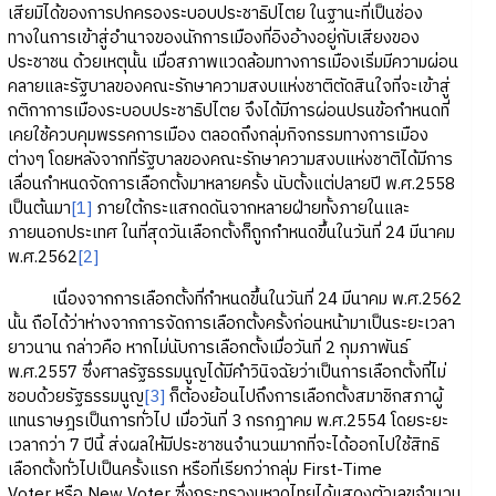
เสียมิได้ของการปกครองระบอบประชาธิปไตย ในฐานะที่เป็นช่อง
ทางในการเข้าสู่อำนาจของนักการเมืองที่อิงอ้างอยู่กับเสียงของ
ประชาชน ด้วยเหตุนั้น เมื่อสภาพแวดล้อมทางการเมืองเริ่มมีความผ่อน
คลายและรัฐบาลของคณะรักษาความสงบแห่งชาติตัดสินใจที่จะเข้าสู่
กติกาการเมืองระบอบประชาธิปไตย จึงได้มีการผ่อนปรนข้อกำหนดที่
เคยใช้ควบคุมพรรคการเมือง ตลอดถึงกลุ่มกิจกรรมทางการเมือง
ต่างๆ โดยหลังจากที่รัฐบาลของคณะรักษาความสงบแห่งชาติได้มีการ
เลื่อนกำหนดจัดการเลือกตั้งมาหลายครั้ง นับตั้งแต่ปลายปี พ.ศ.2558
เป็นต้นมา
[1]
ภายใต้กระแสกดดันจากหลายฝ่ายทั้งภายในและ
ภายนอกประเทศ ในที่สุดวันเลือกตั้งก็ถูกกำหนดขึ้นในวันที่ 24 มีนาคม
พ.ศ.2562
[2]
เนื่องจากการเลือกตั้งที่กำหนดขึ้นในวันที่ 24 มีนาคม พ.ศ.2562
นั้น ถือได้ว่าห่างจากการจัดการเลือกตั้งครั้งก่อนหน้ามาเป็นระยะเวลา
ยาวนาน กล่าวคือ หากไม่นับการเลือกตั้งเมื่อวันที่ 2 กุมภาพันธ์
พ.ศ.2557 ซึ่งศาลรัฐธรรมนูญได้มีคำวินิจฉัยว่าเป็นการเลือกตั้งที่ไม่
ชอบด้วยรัฐธรรมนูญ
[3]
ก็ต้องย้อนไปถึงการเลือกตั้งสมาชิกสภาผู้
แทนราษฎรเป็นการทั่วไป เมื่อวันที่ 3 กรกฎาคม พ.ศ.2554 โดยระยะ
เวลากว่า 7 ปีนี้ ส่งผลให้มีประชาชนจำนวนมากที่จะได้ออกไปใช้สิทธิ
เลือกตั้งทั่วไปเป็นครั้งแรก หรือที่เรียกว่ากลุ่ม First-Time
Voter หรือ New Voter ซึ่งกระทรวงมหาดไทยได้แสดงตัวเลขจำนวน