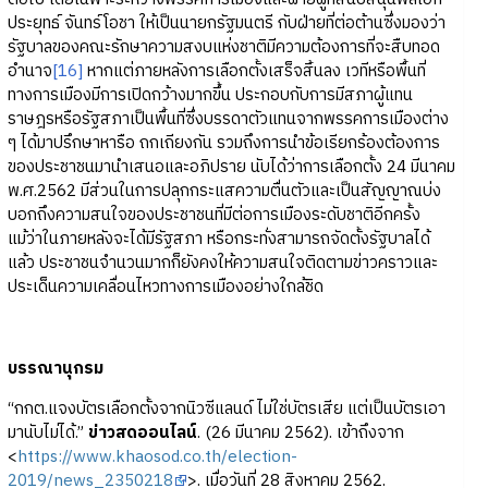
ประยุทธ์ จันทร์โอชา ให้เป็นนายกรัฐมนตรี กับฝ่ายที่ต่อต้านซึ่งมองว่า
รัฐบาลของคณะรักษาความสงบแห่งชาติมีความต้องการที่จะสืบทอด
อำนาจ
[16]
หากแต่ภายหลังการเลือกตั้งเสร็จสิ้นลง เวทีหรือพื้นที่
ทางการเมืองมีการเปิดกว้างมากขึ้น ประกอบกับการมีสภาผู้แทน
ราษฎรหรือรัฐสภาเป็นพื้นที่ซึ่งบรรดาตัวแทนจากพรรคการเมืองต่าง
ๆ ได้มาปรึกษาหารือ ถกเถียงกัน รวมถึงการนำข้อเรียกร้องต้องการ
ของประชาชนมานำเสนอและอภิปราย นับได้ว่าการเลือกตั้ง 24 มีนาคม
พ.ศ.2562 มีส่วนในการปลุกกระแสความตื่นตัวและเป็นสัญญาณบ่ง
บอกถึงความสนใจของประชาชนที่มีต่อการเมืองระดับชาติอีกครั้ง
แม้ว่าในภายหลังจะได้มีรัฐสภา หรือกระทั่งสามารถจัดตั้งรัฐบาลได้
แล้ว ประชาชนจำนวนมากก็ยังคงให้ความสนใจติดตามข่าวคราวและ
ประเด็นความเคลื่อนไหวทางการเมืองอย่างใกล้ชิด
บรรณานุกรม
“กกต.แจงบัตรเลือกตั้งจากนิวซีแลนด์ ไม่ใช่บัตรเสีย แต่เป็นบัตรเอา
มานับไม่ได้.”
ข่าวสดออนไลน์
. (26 มีนาคม 2562). เข้าถึงจาก
<
https://www.khaosod.co.th/election-
2019/news_2350218
>. เมื่อวันที่ 28 สิงหาคม 2562.