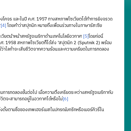
โคจร และในปี ค.ศ. 1957 ทางสหภาพโซเวียตได้ทำการยิงจรวด
ศ
[4]
โดยคำว่าสปุกนิก หมายถึงเพื่อนร่วมทางในภาษารัสเซีย
ียตนำหน้าสหรัฐอเมริกาด้านเทคโนโลยีอวกาศ
[5]
โดยก่อนี่
ค.ศ. 1958 สหภาพโซเวียตก็ได้ส่ง 'สปุตนิก 2 (Sputnik 2) พร้อม
57 แม้ว่าไลก้าจะเสียชีวิตจากความร้อนและความเครียดในการทดลอง
็นการทดลองขั้นต่อไป เมื่อความตึงเครียดระหว่างสหรัฐอเมริกากับ
ชีวิตจะสามารถอยู่ในอวกาศได้หรือไม่
[6]
ตั้งตามชื่อของเทพเฮอร์เมสในปกรณัมกรีกหรือเมอร์คิวรี่ใน