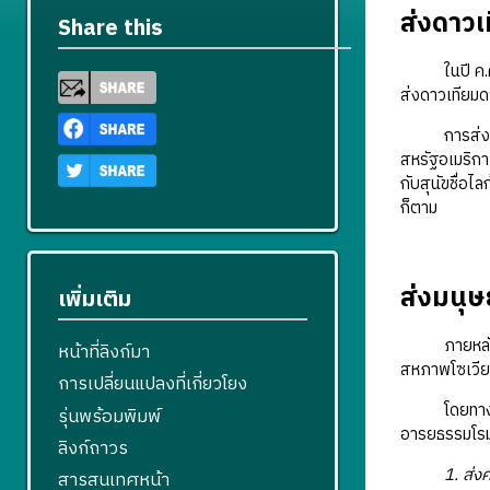
ส่งดาวเ
Share this
ในปี ค.ศ.19
ส่งดาวเทียมด
การส่งดาวเท
สหรัฐอเมริกา
กับสุนัขชื่อ
ก็ตาม
ส่งมนุษ
เพิ่มเติม
ภายหลั
หน้าที่ลิงก์มา
สหภาพโซเวียตพ
การเปลี่ยนแปลงที่เกี่ยวโยง
โดยทางสหรัฐอ
รุ่นพร้อมพิมพ์
อารยธรรมโรมั
ลิงก์ถาวร
1. ส่ง
สารสนเทศหน้า