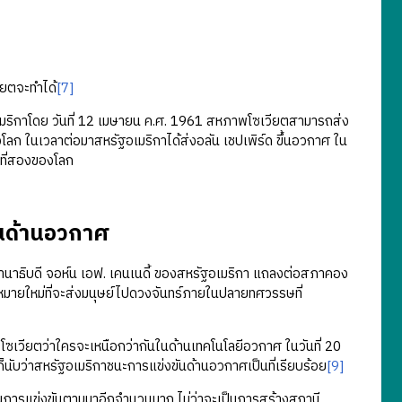
วียตจะทำได้
[7]
ิกาโดย วันที่ 12 เมษายน ค.ศ. 1961 สหภาพโซเวียตสามารถส่ง
โลก ในเวลาต่อมาสหรัฐอเมริกาได้ส่งอลัน เชปเพิร์ด ขึ้นอวกาศ ใน
นที่สองของโลก
ันด้านอวกาศ
ธานาธิบดี จอห์น เอฟ. เคนเนดี้ ของสหรัฐอเมริกา แถลงต่อสภาคอง
้าหมายใหม่ที่จะส่งมนุษย์ไปดวงจันทร์ภายในปลายทศวรรษที่
ยตว่าใครจะเหนือกว่ากันในด้านเทคโนโลยีอวกาศ ในวันที่ 20
ับว่าสหรัฐอเมริกาชนะการแข่งขันด้านอวกาศเป็นที่เรียบร้อย
[9]
ารแข่งขันตามมาอีกจำนวนมาก ไม่ว่าจะเป็นการสร้างสถานี