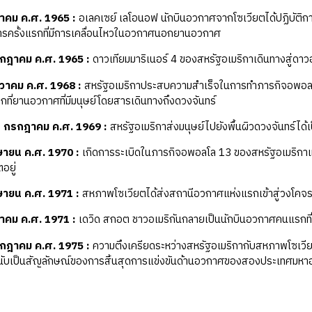
นาคม ค.ศ. 1965
:
อเลคเซย์ เลโอนอฟ นักบินอวกาศจากโซเวียตได้ปฏิบัต
การครั้งแรกที่มีการเคลื่อนไหวในอวกาศนอกยานอวกาศ
กฎาคม ค.ศ. 1965
:
ดาวเทียมมาริเนอร์ 4 ของสหรัฐอเมริกาเดินทางสู่ดาว
นวาคม ค.ศ. 1968
:
สหรัฐอเมริกาประสบความสำเร็จในการทำภารกิจอพอลโล
รกที่ยานอวกาศที่มีมนุษย์โดยสารเดินทางถึงดวงจันทร์
 กรกฎาคม ค.ศ. 1969
:
สหรัฐอเมริกาส่งมนุษย์ไปยังพื้นผิวดวงจันทร์ได้
ษายน ค.ศ. 1970
:
เกิดการระเบิดในภารกิจอพอลโล 13 ของสหรัฐอเมริกาและม
ตอยู่
ษายน ค.ศ. 1971
:
สหภาพโซเวียตได้ส่งสถานีอวกาศแห่งแรกเข้าสู่วงโคจ
หาคม ค.ศ. 1971
:
เดวิด สกอต ชาวอเมริกันกลายเป็นนักบินอวกาศคนแรกที
กฎาคม ค.ศ. 1975
:
ความตึงเครียดระหว่างสหรัฐอเมริกากับสหภาพโซเวี
ับเป็นสัญลักษณ์ของการสิ้นสุดการแข่งขันด้านอวกาศของสองประเทศมหา