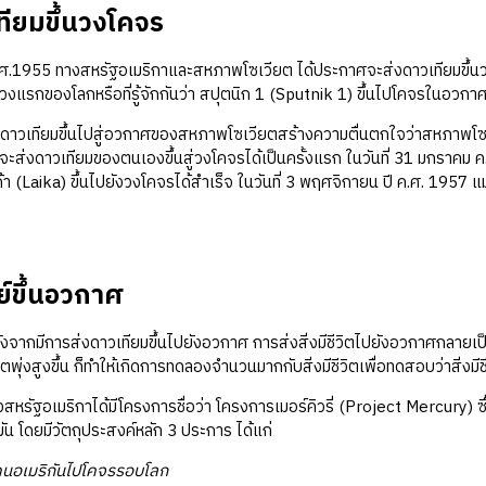
ทียมขึ้นวงโคจร
55 ทางสหรัฐอเมริกาและสหภาพโซเวียต ได้ประกาศจะส่งดาวเทียมขึ้นวง
วงแรกของโลกหรือที่รู้จักกันว่า สปุตนิก 1 (Sputnik 1) ขึ้นไปโคจรในอวกา
ียมขึ้นไปสู่อวกาศของสหภาพโซเวียตสร้างความตื่นตกใจว่าสหภาพโซเว
จะส่งดาวเทียมของตนเองขึ้นสู่วงโคจรได้เป็นครั้งแรก ในวันที่ 31 มกราคม 
ไลก้า (Laika) ขึ้นไปยังวงโคจรได้สำเร็จ ในวันที่ 3 พฤศจิกายน ปี ค.ศ. 19
ย์ขึ้นอวกาศ
งจากมีการส่งดาวเทียมขึ้นไปยังอวกาศ การส่งสิ่งมีชีวิตไปยังอวกาศกลายเป
ุ่งสูงขึ้น ก็ทำให้เกิดการทดลองจำนวนมากกับสิ่งมีชีวิตเพื่อทดสอบว่าสิ่งมี
เมริกาได้มีโครงการชื่อว่า โครงการเมอร์คิวรี่ (Project Mercury) ซึ่ง
น โดยมีวัตถุประสงค์หลัก 3 ประการ ได้แก่
คนอเมริกันไปโคจรรอบโลก