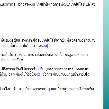
านอวกาศระหว่างสองประเทศทำให้เกิดการพัฒนาเทคโนโลยี และส่ง
นธมิตรผู้ชนะสงครามได้รับเทคโนโลยีจากผู้แพ้สงครามอย่างนาซี
อรมนี นั้นคือเทคโนโลยีด้านจรวด
[1]
มเย็นในภายหลังสงครามโลกครั้งที่สอง ทั้งสหรัฐอเมริกาและ
ละจำนวนมากที่สุด
ถึงการสร้างขีปนาวุธข้ามทวีป (intercontinental ballistic
้วยเวลาเพียงไม่กี่ชั่วโมง
[2]
ซึ่งการพัฒนาขีปนาวุธข้ามทวีปได้
เป็นหนึ่งในด้านการสำรวจอวกาศ
[3]
และนำมาสู่การแข่งขันทางด้าน