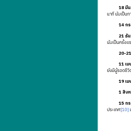
18 มี
นาที นับเป็น
14 กร
21 ธั
นับเป็นครั้งแ
20-21
11 เม
ยังมีผู้รอดชีวิ
19 เม
1 สิง
15 กร
ประเทศ
[10]
น