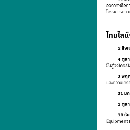
อวกาศหรือการ
โครงการความ
ไทมไลน
2 สิง
4 ตุล
ขึ้นสู่วงโคจร
3 พฤศ
และความเครี
31 มก
1 ตุล
18 ธั
Equipment ห