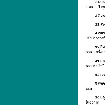
2 มกร
1 กลายเป็นอ
2 สิง
12 สิ
4 ตุล
หลังของดวงจั
19 สิ
อวกาศครั้งแรก
31 มก
ความสำเร็จใ
12 เม
5 พฤษ
แรก
16 มิ
ในอวกาศ