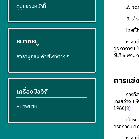
ดูปูมของหน้านี้
2. ทดสอบส
3. นำยานอว
โดยที่มีวัตถุ
หมวดหมู่
หากแต่สหภาพ
ยูริ กาการิน
วันที่ 5 พฤษ
สารานุกรม คำศัพท์ต่าง ๆ
การแข่ง
เครื่องมือวิกิ
การที่
เกรสว่าจะให้
หน้าพิเศษ
1960
[8]
เป้าหมายการ
กรกฎาคม ค.ศ.
หากแต่ในมุม