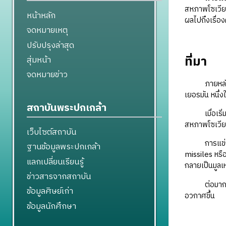
สหภาพโซเวีย
หน้าหลัก
ผลไปถึงเรื่อ
จดหมายเหตุ
ปรับปรุงล่าสุด
ที่มา
สุ่มหน้า
จดหมายข่าว
ภายหลั
เยอรมัน หนึ่
สถาบันพระปกเกล้า
เมื่อเริ่มที
สหภาพโซเวียตก
เว็บไซต์สถาบัน
การแข่งขันดั
ฐานข้อมูลพระปกเกล้า
missiles หรือ
แลกเปลี่ยนเรียนรู้
กลายเป็นมูลเ
ข่าวสารจากสถาบัน
ต่อมาการแข่ง
ข้อมูลศิษย์เก่า
อวกาศขึ้น
ข้อมูลนักศึกษา