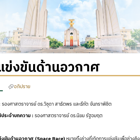
แข่งขันด้านอวกาศ
อภิปราย
:
รองศาสตราจารย์ ดร.วิชุดา สาธิตพร และธีทัต จันทราพิชิต
ุฒิประจำบทความ
:
รองศาสตราจารย์ ดร.นิยม รัฐอมฤต
่งขันด้านอวกาศ
(Space Race)
หมายถึงช่วงที่เกิดการแข่งขันเพื่อช่วง