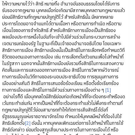
ให้ความหมายไว้ว่า สิทธิ หมายถึง อำนาจอันชอบธรรมโดยได้รับการ
รับรองจากฎหมาย บุคคลเมื่อก่อเกิดมามีสภาพบุคคลตามกฎหมายแล้ว
ย่อมมีสิทธิตามที่กฎหมายบัญญัติไว้ สำหรับสิทธินั้น มีหลากหลาย
ประการโดดยอาจจำแนกได้ตามเนื้อหา หรือตามการกำเนิด หรือตาม
เงื่อนไขของการจำกัดสิทธิ สำหรับสิทธิทางการเมืองเป็นสิทธิของ
พลเมืองประการหนึ่งในอันที่จะเข้าไปมีส่วนร่วมในกระบวนการสร้าง
เจตนารมณ์ของรัฐ ในฐานะที่เป็นเจ้าของอำนาจอธิปไตย โดยเฉพาะ
สิทธิทางการเมือง สิทธิทางเมืองนั้นเป็นสิทธิในการเลือกหรือกำหนดวิถี
ชีวิตของตนเองทางการเมือง เช่น การเลือกตั้งตัวแทนเพื่อไปทำหน้าที่
ในรัฐสภา นอกจากนั้นสิทธิทางเมืองยังรวมถึงสิทธิในการแสดงความ
คิดเห็นและการแสดงออกทางการเมือง สิทธิในการวิพากษ์วิจารณ์
ทางการเมืองในวิถีทางของระบอบประชาธิปไตย การชุมนุมทางการ
เมืองอย่างสันติ สิทธิในการเสนอข้อร้องเรียน หรือตั้งข้อเรียกร้อง
ทางการเมืองและสิทธิในการมีส่วนร่วมทางการเมืองต่าง ๆ
[1]
อย่างไรก็ดี เมื่อบุคคลใดมีสิทธิย่อมก่อเกิดหน้าที่ที่จะต้องกระทำหรืองด
เว้นกระทำเช่นกัน หากเป็นหน้าที่ที่จะต้องกระทำแล้วไม่พึงกระทำตามที่
กฎหมายบัญญัติไว้ย่อมสามารถทำให้เกิดการเสียสิทธิได้ดังที่
รัฐธรรมนูญแห่งราชอาณาจักรไทย กำหนดให้บุคคลมีหน้าที่ต้องไปใช้
สิทธิเลือกตั้ง
[2]
ดังนั้น หากบุคคลเพิกเฉยต่อการไปทำหน้าที่ในการใช้
สิทธิดังกล่าว ย่อมต้องสูญเสียบางประการในทางการเมืองได้ หรือ