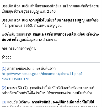
บรรเจิด สิงคะเนติ.หลักพื้นฐานของสิทธิและเสรีภาพและศักดิ์ศรีความ
เป็นมนุษย์ตามรัฐธรรมนูญ พ.ศ. 2540.
บรรเจิด สิงคะเนติ.
ความรู้ทั่วไปเกี่ยวกับศาลรัฐธรรมนูญ.
พิมพ์ครั้ง
ที่ 2 กุมภาพันธ์ 2560. สำนักพิมพ์วิญญูชน.
พงษ์พิลัย วรรณราช.
สิทธิและเสรีภาพแท้จริงแล้วเหมือนหรือต่าง
กันอย่างไร.
ศูนย์ข้อมูลกลาง สำนักงาน
คณะกรรมการกฤษฎีกา.
อ้างอิง
[1]
สิทธิทางเมือง.(online) สืบค้นจาก
http://www.nesac.go.th/document/show11.php?
did=10050001
.
[2]
มาตรา 50 (7) บุคคลมีหน้าที่ไปใช้สิทธิเลือกตั้งหรือลงประชามติ
อย่างอิสระโดยคำนึงถึงประโยชน์ส่วนรวมของประเทศเป็นสำคัญ
[3]
แดนชัย ไชวิเศษ.
การเสียสิทธิของผู้มีสิทธิเลือกตั้งที่ไม่ไปใช้