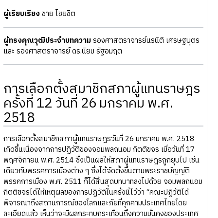
ผู้เรียบเรียง
ชาย ไชยชิต
ผู้ทรงคุณวุฒิประจำบทความ
รองศาสตราจารย์นรนิติ เศรษฐบุตร
และ รองศาสตราจารย์ ดร.นิยม รัฐอมฤต
การเลือกตั้งสมาชิกสภาผู้แทนราษฎร
ครั้งที่ 12 วันที่ 26 มกราคม พ.ศ.
2518
การเลือกตั้งสมาชิกสภาผู้แทนราษฎรวันที่ 26 มกราคม พ.ศ. 2518
เกิดขึ้นเนื่องจากการปฏิวัติของจอมพลถนอม กิตติขจร เมื่อวันที่ 17
พฤศจิกายน พ.ศ. 2514 ซึ่งเป็นผลให้สภาผู้แทนราษฎรถูกยุบไป เช่น
เดียวกับพรรคการเมืองต่าง ๆ ซึ่งได้จัดตั้งขึ้นตามพระราชบัญญัติ
พรรคการเมือง พ.ศ. 2511 ก็ได้สิ้นสุดบทบาทลงไปด้วย จอมพลถนอม
กิตติขจรได้ให้เหตุผลของการปฏิวัติในครั้งนี้ไว้ว่า “คณะปฏิวัติได้
พิจารณาถึงสถานการณ์ของโลกและภัยที่คุกคามประเทศไทยโดย
ละเอียดแล้ว เห็นว่าจะมีผลกระทบกระเทือนถึงความมั่นคงของประเทศ