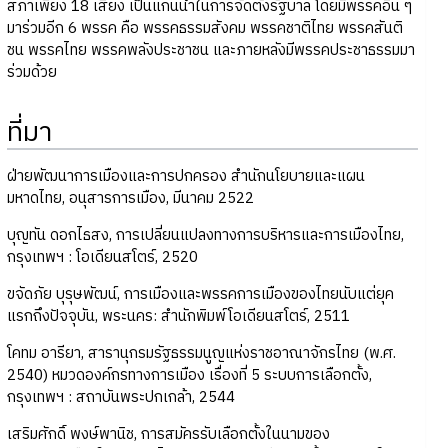
สภาเพียง 18 เสียง เป็นแกนนำในการจัดตั้งรัฐบาล โดยมีพรรคอื่น ๆ
มาร่วมอีก 6 พรรค คือ พรรคธรรมสังคม พรรคชาติไทย พรรคสันติ
ชน พรรคไทย พรรคพลังประชาชน และภายหลังมีพรรคประชาธรรมมา
ร่วมด้วย
ที่มา
ฝ่ายพัฒนาการเมืองและการปกครอง สำนักนโยบายและแผน
มหาดไทย, อนุสารการเมือง, มีนาคม 2522
บุญทัน ดอกไธสง, การเปลี่ยนแปลงทางการบริหารและการเมืองไทย,
กรุงเทพฯ : โอเดียนสโตร์, 2520
ขจัดภัย บุรุษพัฒน์, การเมืองและพรรคการเมืองของไทยนับแต่ยุค
แรกถึงปัจจุบัน, พระนคร: สำนักพิมพ์โอเดียนสโตร์, 2511
โคทม อารียา, สารานุกรมรัฐธรรมนูญแห่งราชอาณาจักรไทย (พ.ศ.
2540) หมวดองค์กรทางการเมือง เรื่องที่ 5 ระบบการเลือกตั้ง,
กรุงเทพฯ : สถาบันพระปกเกล้า, 2544
เสริมศักดิ์ พงษ์พานิช, การสมัครรับเลือกตั้งในนามของ