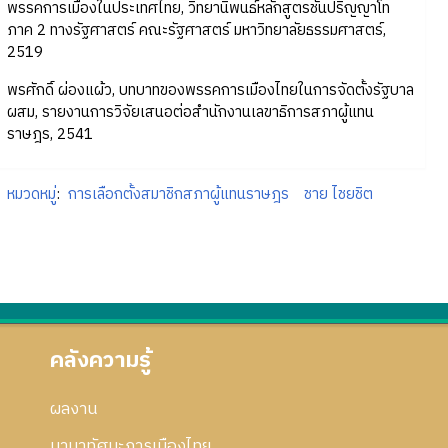
พรรคการเมืองในประเทศไทย, วิทยานิพนธ์หลักสูตรชั้นปริญญาโท
ภาค 2 ทางรัฐศาสตร์ คณะรัฐศาสตร์ มหาวิทยาลัยธรรมศาสตร์,
2519
พรศักดิ์ ผ่องแผ้ว, บทบาทของพรรคการเมืองไทยในการจัดตั้งรัฐบาล
ผสม, รายงานการวิจัยเสนอต่อสำนักงานเลขาธิการสภาผู้แทน
ราษฎร, 2541
หมวดหมู่
:
การเลือกตั้งสมาชิกสภาผู้แทนราษฎร
ชาย ไชยชิต
คลังความรู้
ผลงาน
นานาทัศนะการเมืองไทย