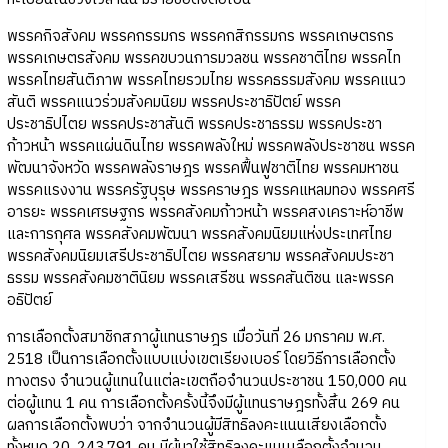
พรรคกิจสังคม พรรคกรรมกร พรรคกสิกรรมกร พรรคเกษตรกร
พรรคเกษตรสังคม พรรคขบวนการมวลชน พรรคชาติไทย พรรคไท
พรรคไทยสันติภาพ พรรคไทยรวมไทย พรรคธรรมสังคม พรรคแนว
สันติ พรรคแนวร่วมสังคมนิยม พรรคประชาธิปัตย์ พรรค
ประชาธิปไตย พรรคประชาสันติ พรรคประชาธรรม พรรคประชา
ก้าวหน้า พรรคแผ่นดินไทย พรรคพลังใหม่ พรรคพลังประชาชน พรรค
พัฒนาจังหวัด พรรคพลังราษฎร พรรคฟื้นฟูชาติไทย พรรคมหาชน
พรรคแรงงาน พรรครัฐบุรุษ พรรคราษฎร พรรคแหลมทอง พรรคศรี
อารยะ พรรคเศรษฐกร พรรคสังคมก้าวหน้า พรรคสงเคราะห์อาชีพ
และการกุศล พรรคสังคมพัฒนา พรรคสังคมนิยมแห่งประเทศไทย
พรรคสังคมนิยมเสรีประชาธิปไตย พรรคสยาม พรรคสังคมประชา
ธรรม พรรคสังคมชาตินิยม พรรคเสรีชน พรรคสันติชน และพรรค
อธิปัตย์
การเลือกตั้งสมาชิกสภาผู้แทนราษฎร เมื่อวันที่ 26 มกราคม พ.ศ.
2518 เป็นการเลือกตั้งแบบแบ่งเขตเรียงเบอร์ โดยวิธีการเลือกตั้ง
ทางตรง จำนวนผู้แทนในแต่ละเขตถือจำนวนประชาชน 150,000 คน
ต่อผู้แทน 1 คน การเลือกตั้งครั้งนี้จึงมีผู้แทนราษฎรทั้งสิ้น 269 คน
ผลการเลือกตั้งพบว่า จากจำนวนผู้มีสิทธิลงคะแนนเสียงเลือกตั้ง
ทั้งหมด 20, 243,791 คน มีผู้มาใช้สิทธิลงคะแนนเลือกตั้งจำนวน