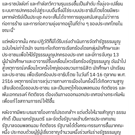
และราชบัลลังก์ และกำลังทวีความรุนแรงขึ้นเป็นลำดับ ทั้งมุ่งจะเปลี่ยน
ระบบการปกครองไปสู่ระบบอื่นซึ่งมิใช่ระบบประชาธิปไตยโดยมีพระ
มหากษัตริย์เป็นประมุข คงจะเห็นได้จากการยุยุงสนับสนุนไม่ว่าการ
ก่อการร้าย และการก่อความยุ่งยากอยู่ในที่ต่าง ๆ ของประเทศไทยใน
ขณะนี้”
แต่หลังจากนั้น คณะปฏิวัติก็มิได้รีบเร่งดำเนินการจัดทำรัฐธรรมนูญ
ฉบับใหม่เท่าใดนัก จนกระทั่งเกิดการเรียกร้องโดยกลุ่มนักศึกษาและ
ประชาชนเพื่อให้มีรัฐธรรมนูญปกครองประเทศ และมีการจับกุม 13
ผู้นำนักศึกษาและอาจารย์ซึ่งเคลื่อนไหวเรียกร้องรัฐธรรมนูญ อันนำไป
สู่เหตุการณ์เคลื่อนไหวครั้งใหญ่ของขบวนการนิสิต นักศึกษา นักเรียน
และประชาชน เพื่อเรียกร้องประชาธิปไตย ในวันที่ 14-16 ตุลาคม พ.ศ.
2516 เหตุการณ์จราจลวุ่นวายทางการเมืองในครั้งนี้ได้เกิดความสูญ
เสียเลือดเนื้อของประชาชน และเป็นเหตุให้จอมพลถนอม กิตติขจร และ
พันเอกณรงค์ กิตติขจร ต้องเดินทางออกนอกประเทศอย่างกระทันหัน
เพื่อแก้ไขสถานการณ์ให้ดีขึ้น
หลังจากมีพระบรมราชโองการโปรดเกล้าฯ แต่งตั้งให้นายสัญญา ธรรม
ศักดิ์ เป็นนายกรัฐมนตรี และจัดตั้งรัฐบาลเข้าบริหารประเทศแทน
รัฐบาลจอมพลถนอม กิตติขจร รัฐบาลได้ตั้งคณะกรรมการขึ้นมาคณะ
หนึ่ง ประกอบด้วยผู้รู้ผู้เชี่ยวชาญจำนวนหนึ่งร่วมกันร่างรัฐธรรมนูญ