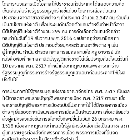
โดยกระบวนการเปิดโอกาสให้ประชาชนทั่วประเทศได้แสดงความคิด
เห็นเกี่ยวกับร่างรัฐธรรมนูญที่ร่างขึ้นด้วย โดยการเลือกตัวแทน
ประชาชนจากสาขาอาชีพต่าง ๆ ทั่วประเทศ จำนวน 2,347 คน ร่วมกัน
เป็นสมัชชาแห่งชาติ เพื่อประชุมคัดเลือกตัวแทนสำหรับทำหน้าที่สภา
นิติบัญญัติแห่งชาติจำนวน 299 คน การคัดเลือกตัวแทนดังกล่าว
กระทำในวันที่ 19 ธันวาคม พ.ศ. 2516 ผลปรากฏว่าสมาชิกสภา
นิติบัญญัติแห่งชาติ ประกอบด้วยบุคคลตัวแทนอาชีพต่าง ๆ เช่น
ผู้ใหญ่บ้าน กำนัน ตำรวจ ทหาร กรรมกร สามล้อ ครู อาจารย์ นัก
หนังสือพิมพ์ ฯลฯ สภานิติบัญญัติแห่งชาติได้เริ่มประชุมกันตั้งแต่วันที่
10 มกราคม พ.ศ. 2517 ทำหน้าที่ออกกฎหมายและพิจารณาร่าง
รัฐธรรมนูญที่กรรมการร่างรัฐธรรมนูญเสนอมาก่อนประกาศให้มีผล
บังคับใช้
การประกาศใช้รัฐธรรมนูญแห่งราชอาณาจักรไทย พ.ศ. 2517 เป็นผล
ให้มีการตราพระราชบัญญัติพรรคการเมือง พ.ศ. 2517 ตามมา เมื่อ
พระราชบัญญัติพรรคการเมืองฉบับนี้ประกาศใช้ ได้มีพรรคการเมือง
ต่าง ๆ ยื่นขอจดทะเบียนพรรคการเมืองเป็นจำนวนมาก เพื่อเตรียมตัว
ส่งผู้สมัครลงแข่งขันการเลือกตั้งที่จะมีขึ้นในวันที่ 26 มกราคม พ.ศ.
1518 เนื่องจากกฎหมายกำหนดให้ผู้สมัครรับเลือกตั้งเป็นสมาชิกสภา
ผู้แทนราษฎรต้องสังกัดพรรคการเมือง พรรคการเมืองที่ยื่นจด
ทะเบียนในช่วงเวลานั้น มีรายชื่อดังต่อไปนี้