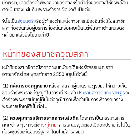
นักพรต, เคยต้องคำพิพากษาของศาลหรือคำสั่งของศาลให้ทรัพย์สิน
ตกเป็นของแผ่นดินเพราะร่ำรวยผิดปกติ เป็นต้น
9.ไม่เป็น
รัฐมนตรี
หรือผู้ดำรงตำแหน่งทางการเมืองอื่นซึ่งมิใช่สมาชิก
สภาท้องถิ่นหรือผู้บริหารท้องถิ่นหรือเคยเป็นแต่พ้นจากตำแหน่งดัง
กล่าวมาแล้วยังไม่เกินห้าปี
หน้าที่ของสมาชิกวุฒิสภา
หน้าที่ของสมาชิกวุฒิสภาตามบทบัญญัติแห่งรัฐธรรมนูญราช
อาณาจักรไทย พุทธศักราช 2550 สรุปได้ดังนี้
(1)
กลั่นกรองกฎหมาย
หลังจากสภาผู้แทนราษฎรมีมติให้ความเห็น
ชอบร่างพระราชบัญญัติในวาระที่ 3 แล้ว
ประธานสภาผู้แทนราษฎร
จะ
ส่งร่างพระราชบัญญัตินั้นต่อวุฒิสภาเพื่อดำเนินการพิจารณาร่าง
พระราชบัญญัตินั้นต่อไป
(2)
ควบคุมการบริหารราชการแผ่นดิน
โดยการเป็นกรรมาธิการ
คณะต่าง ๆ , การตั้ง
กระทู้ถาม
, การเสนอญัตติขอเปิดอภิปรายทั่วไปใน
ที่ประชุมร่วมกันของรัฐสภาโดยไม่มีการลงมติ