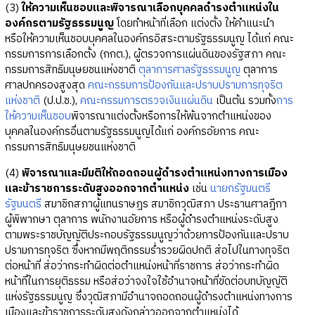
(3)
ให้ความเห็นชอบและพิจารณาเลือกบุคคลดำรงตำแหน่งใน
องค์กรตามรัฐธรรมนูญ
โดยทำหน้าที่เลือก แต่งตั้ง ให้คำแนะนำ
หรือให้ความเห็นชอบบุคคลในองค์กรอิสระตามรัฐธรรมนูญ ได้แก่ คณะ
กรรมการการเลือกตั้ง (กกต.), ผู้ตรวจการแผ่นดินของรัฐสภา คณะ
กรรมการสิทธิมนุษยชนแห่งชาติ
ตุลาการศาลรัฐธรรมนูญ
ตุลาการ
ศาลปกครองสูงสุด
คณะกรรมการป้องกันและปราบปรามการทุจริต
แห่งชาติ
(ป.ป.ช.),
คณะกรรมการตรวจเงินแผ่นดิน
เป็นต้น รวมทั้ง
การ
ให้ความเห็นชอบ
พิจารณาแต่งตั้งหรือการให้พ้นจากตำแหน่งของ
บุคคลในองค์กรอื่นตามรัฐธรรมนูญได้แก่ องค์กรอัยการ คณะ
กรรมการสิทธิมนุษยชนแห่งชาติ
(4)
พิจารณาและมีมติให้ถอดถอนผู้ดำรงตำแหน่งทางการเมือง
และข้าราชการระดับสูงออกจากตำแหน่ง
เช่น
นายกรัฐมนตรี
รัฐมนตรี
สมาชิกสภาผู้แทนราษฎร สมาชิกวุฒิสภา ประธานศาลฎีกา
ผู้พิพากษา ตุลาการ พนักงานอัยการ หรือผู้ดำรงตำแหน่งระดับสูง
ตามพระราชบัญญัติประกอบรัฐธรรมนูญว่าด้วยการป้องกันและปราบ
ปรามการทุจริต ซึ่งหากมีพฤติกรรมร่ำรวยผิดปกติ ส่อไปในทางทุจริต
ต่อหน้าที่ ส่อว่ากระทำผิดต่อตำแหน่งหน้าที่ราชการ ส่อว่ากระทำผิด
หน้าที่ในการยุติธรรม หรือส่อว่าจงใจใช้อำนาจหน้าที่ขัดต่อบทบัญญัติ
แห่งรัฐธรรมนูญ ซึ่งวุฒิสภามีอำนาจถอดถอนผู้ดำรงตำแหน่งทางการ
เมืองและข้าราชการระดับสูงดังกล่าวออกจากตำแหน่งได้