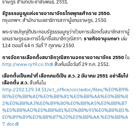
ราษฎร สำนักประชาสัมพันธ์, 2551.
รัฐธรรมนูญแห่งราชอาณาจักรไทยพุทธศักราช 2550.
กรุงเทพฯ: สำนักงานเลขาธิการสภาผู้แทนราษฎร, 2550.
พระราชบัญญัติประกอบรัฐธรรมนูญว่าด้วยการเลือกตั้งสมาชิกสภาผู้
แทนราษฎรและการได้มาซึ่งสมาชิกวุฒิสภา.
ราชกิจจานุเบกษา
เล่ม
124 ตอนที่ 64 ก วันที่ 7 ตุลาคม 2550.
การจัดการเลือกตั้งสมาชิกวุฒิสภานอกราชอาณาจักร 2550
ใน
http://www.ryt9.co.th
สืบค้นเมื่อวันที่ 29 ก.ค. 2552.
เลือกตั้งเป็นหน้าที่ เลือกคนดีเป็น ส.ว. 2 มีนาคม 2551 อย่าลืมไป
เลือกตั้ง ส.ว.
สืบค้นใน
http://202.129.34.51/ict_office/circledoc/files/%E0%B9%
80%E0%B8%AD%E0%B8%81%E0%B8%AA%E0%B8%B
2%E0%B8%A3%E0%B9%80%E0%B8%A5%E0%B8%B7
%E0%B8%AD%E0%B8%81%E0%B8%95%E0%B8%B1%
E0%B9%89%E0%B8%87%20%E0%B8%AA.%E0%B8%A
7..doc