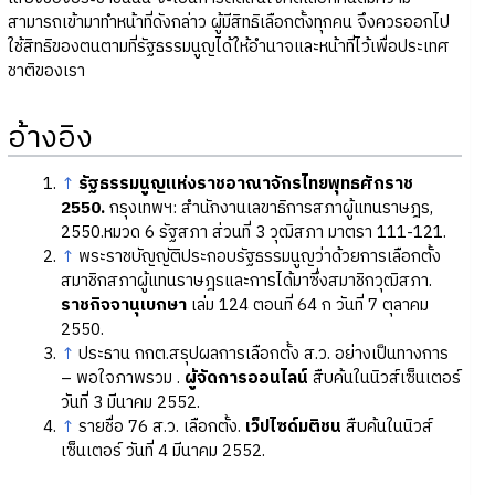
สามารถเข้ามาทำหน้าที่ดังกล่าว ผู้มีสิทธิเลือกตั้งทุกคน จึงควรออกไป
ใช้สิทธิของตนตามที่รัฐธรรมนูญได้ให้อำนาจและหน้าที่ไว้เพื่อประเทศ
ชาติของเรา
อ้างอิง
↑
รัฐธรรมนูญแห่งราชอาณาจักรไทยพุทธศักราช
2550.
กรุงเทพฯ: สำนักงานเลขาธิการสภาผู้แทนราษฎร,
2550.หมวด 6 รัฐสภา ส่วนที่ 3 วุฒิสภา มาตรา 111-121.
↑
พระราชบัญญัติประกอบรัฐธรรมนูญว่าด้วยการเลือกตั้ง
สมาชิกสภาผู้แทนราษฎรและการได้มาซึ่งสมาชิกวุฒิสภา.
ราชกิจจานุเบกษา
เล่ม 124 ตอนที่ 64 ก วันที่ 7 ตุลาคม
2550.
↑
ประธาน กกต.สรุปผลการเลือกตั้ง ส.ว. อย่างเป็นทางการ
– พอใจภาพรวม .
ผู้จัดการออนไลน์
สืบค้นในนิวส์เซ็นเตอร์
วันที่ 3 มีนาคม 2552.
↑
รายชื่อ 76 ส.ว. เลือกตั้ง.
เว็ปไซด์มติชน
สืบค้นในนิวส์
เซ็นเตอร์ วันที่ 4 มีนาคม 2552.