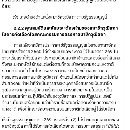
คราวเดียวกันหรือผู้ดำรงตำแหน่งในศาลรัฐธรรมนูญหรือในองค์กร
อิสระ
(9) เคยดำรงตำแหน่งสมาชิกวุฒิสภาตามรัฐธรรมนูญนี้
2.2.2 คุณสมบัติและลักษณะต้องห้ามของสมาชิกวุฒิสภา
ในการคัดเลือกโดยคณะกรรมการสรรหาสมาชิกวุฒิสภา
ภายหลังจากมีการประกาศใช้รัฐธรรมนูญแห่งราชอาณาจักร
ไทย พุทธศักราช 2560 ได้กำหนดบทเฉพาะกาล ไว้ในมาตรา 269 ใน
วาระเริ่มแรกให้วุฒิสภา ประกอบด้วยสมาชิกจำนวนสองร้อยห้าสิบคน
ซึ่งพระมหากษัตริย์ทรงแต่งตั้งตามที่คณะรักษาความสงบแห่งชาติ
ถวายคำแนะนำ โดยในการสรรหาวุฒิสภาเป็นหน้าที่ของ “คณะ
กรรมการสรรหาสมาชิกวุฒิสภา” จำนวนไม่น้อยกว่าเก้าคนแต่ไม่เกิน
สิบสองคน ทำหน้าที่ดำเนินการสรรหาบุคคลซึ่งสมควรเป็นสมาชิก
วุฒิสภาจากบุคคลผู้มีความรู้ความสามารถที่เหมาะสมในอันจะเป็น
ประโยชน์แก่การปฏิบัติหน้าที่ของวุฒิสภาและการปฏิรูปประเทศมี
จำนวนไม่เกินสี่ร้อยคน แล้วนำรายชื่อเสนอต่อคณะรักษาความสงบ
แห่งชาติ เพื่อให้คณะรักษาความสงบแห่งชาติคัดเลือกผู้ได้รับเลือก
ทั้งนี้ รัฐธรรมนูญมาตรา 269 วรรคหนึ่ง (2) ได้กำหนดคุณสมบัติของ
สมาชิกวุฒิสภาที่ได้รับการคัดเลือกโดยคณะกรรมการสรรหา “
มิให้นำ