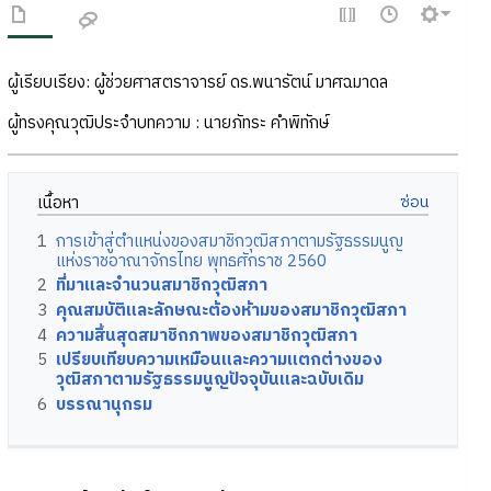
ผู้เรียบเรียง: ผู้ช่วยศาสตราจารย์ ดร.พนารัตน์ มาศฉมาดล
ผู้ทรงคุณวุฒิประจำบทความ : นายภัทระ คำพิทักษ์
เนื้อหา
1
การเข้าสู่ตำแหน่งของสมาชิกวุฒิสภาตามรัฐธรรมนูญ
แห่งราชอาณาจักรไทย พุทธศักราช 2560
2
ที่มาและจำนวนสมาชิกวุฒิสภา
3
คุณสมบัติและลักษณะต้องห้ามของสมาชิกวุฒิสภา
4
ความสิ้นสุดสมาชิกภาพของสมาชิกวุฒิสภา
5
เปรียบเทียบความเหมือนและความแตกต่างของ
วุฒิสภาตามรัฐธรรมนูญปัจจุบันและฉบับเดิม
6
บรรณานุกรม