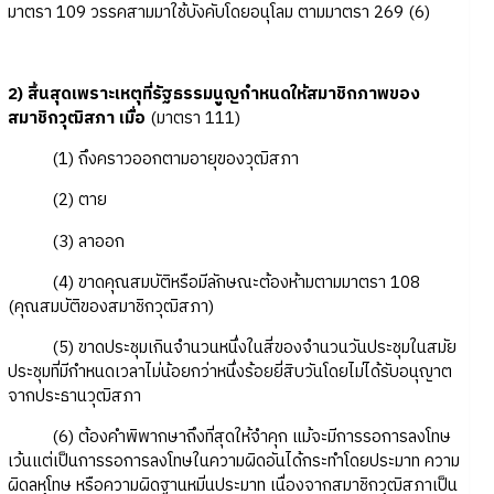
มาตรา 109 วรรคสามมาใช้บังคับโดยอนุโลม ตามมาตรา 269 (6)
2) สิ้นสุดเพราะเหตุที่รัฐธรรมนูญกำหนดให้สมาชิกภาพของ
สมาชิกวุฒิสภา เมื่อ
(มาตรา 111)
(1) ถึงคราวออกตามอายุของวุฒิสภา
(2) ตาย
(3) ลาออก
(4) ขาดคุณสมบัติหรือมีลักษณะต้องห้ามตามมาตรา 108
(คุณสมบัติของสมาชิกวุฒิสภา)
(5) ขาดประชุมเกินจำนวนหนึ่งในสี่ของจำนวนวันประชุมในสมัย
ประชุมที่มีกำหนดเวลาไม่น้อยกว่าหนึ่งร้อยยี่สิบวันโดยไม่ได้รับอนุญาต
จากประธานวุฒิสภา
(6) ต้องคำพิพากษาถึงที่สุดให้จำคุก แม้จะมีการรอการลงโทษ
เว้นแต่เป็นการรอการลงโทษในความผิดอันได้กระทำโดยประมาท ความ
ผิดลหุโทษ หรือความผิดฐานหมิ่นประมาท เนื่องจากสมาชิกวุฒิสภาเป็น