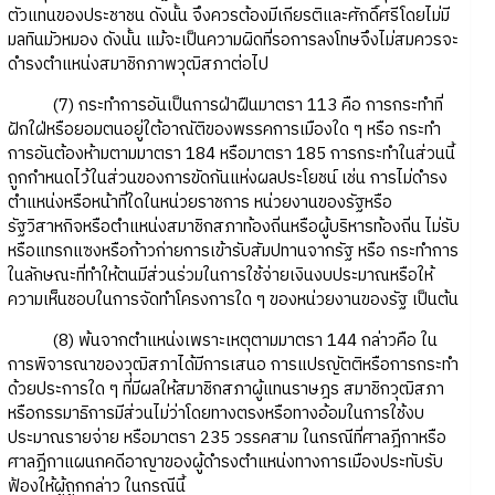
ตัวแทนของประชาชน ดังนั้น จึงควรต้องมีเกียรติและศักดิ์ศรีโดยไม่มี
มลทินมัวหมอง ดังนั้น แม้จะเป็นความผิดที่รอการลงโทษจึงไม่สมควรจะ
ดำรงตำแหน่งสมาชิกภาพวุฒิสภาต่อไป
(7) กระทำการอันเป็นการฝ่าฝืนมาตรา 113 คือ การกระทำที่
ฝักใฝ่หรือยอมตนอยู่ใต้อาณัติของพรรคการเมืองใด ๆ หรือ กระทำ
การอันต้องห้ามตามมาตรา 184 หรือมาตรา 185 การกระทำในส่วนนี้
ถูกกำหนดไว้ในส่วนของการขัดกันแห่งผลประโยชน์ เช่น การไม่ดำรง
ตำแหน่งหรือหน้าที่ใดในหน่วยราชการ หน่วยงานของรัฐหรือ
รัฐวิสาหกิจหรือตำแหน่งสมาชิกสภาท้องถิ่นหรือผู้บริหารท้องถิ่น ไม่รับ
หรือแทรกแซงหรือก้าวก่ายการเข้ารับสัมปทานจากรัฐ หรือ กระทำการ
ในลักษณะที่ทำให้ตนมีส่วนร่วมในการใช้จ่ายเงินงบประมาณหรือให้
ความเห็นชอบในการจัดทำโครงการใด ๆ ของหน่วยงานของรัฐ เป็นต้น
(8) พ้นจากตำแหน่งเพราะเหตุตามมาตรา 144 กล่าวคือ ใน
การพิจารณาของวุฒิสภาได้มีการเสนอ การแปรญัตติหรือการกระทำ
ด้วยประการใด ๆ ที่มีผลให้สมาชิกสภาผู้แทนราษฎร สมาชิกวุฒิสภา
หรือกรรมาธิการมีส่วนไม่ว่าโดยทางตรงหรือทางอ้อมในการใช้งบ
ประมาณรายจ่าย หรือมาตรา 235 วรรคสาม ในกรณีที่ศาลฎีกาหรือ
ศาลฎีกาแผนกคดีอาญาของผู้ดำรงตำแหน่งทางการเมืองประทับรับ
ฟ้องให้ผู้ถูกกล่าว ในกรณีนี้