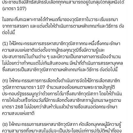
ประชาชนซึ่งมีสิทธิสมัครรับเลือกทุกคนสามารถอยู่ในกลุ่มใดกลุ่มหนึ่งได้
(มาตรา 107)
ในขณะที่บทเฉพาะกาลได้กำหนดที่มาของวุฒิสภาในวาระเริ่มแรกมา
จากการสรรหา และแต่งตั้งให้ดำเนินการตามหลักเกณฑ์และวิธีการ ดัง
ต่อไปนี้
(1) ให้มีคณะกรรมการสรรหาสมาชิกวุฒิสภาคณะหนึ่งซึ่งคณะรักษา
ความสงบแห่งชาติแต่งตั้งจากผู้ทรงคุณวุฒิซึ่งมีความรู้และ
ประสบการณ์ในด้านต่าง ๆ และมีความเป็นกลางทางการเมืองจำนวน
ไม่น้อยกว่าเก้าคนแต่ไม่เกินสิบสองคน มีหน้าที่ดำเนินการสรรหาบุคคล
ซึ่งสมควรเป็นสมาชิกวุฒิสภาตามหลักเกณฑ์และวิธีการ ดังต่อไปนี้
(ก) ให้คณะกรรมการการเลือกตั้งดำเนินการจัดให้มีการเลือกสมาชิก
วุฒิสภาตามมาตรา 107 จำนวนสองร้อยคนตามพระราชบัญญัติ
ประกอบรัฐธรรมนูญว่าด้วยการได้มาซึ่งสมาชิกวุฒิสภา โดยให้ดำเนิน
การให้แล้วเสร็จก่อนวันที่มีการเลือกตั้งสมาชิกสภาผู้แทนราษฎรตาม
มาตรา 268 ไม่น้อยกว่าสิบห้าวันแล้วนำรายชื่อเสนอต่อคณะรักษา
ความสงบแห่งชาติ
(ข) ให้คณะกรรมการสรรหาสมาชิกวุฒิสภา คัดเลือกบุคคลผู้มีความรู้
ความสามารถที่เหมาะสมในอันจะเป็นประโยชน์แก่การปฏิบัติหน้าที่ของ