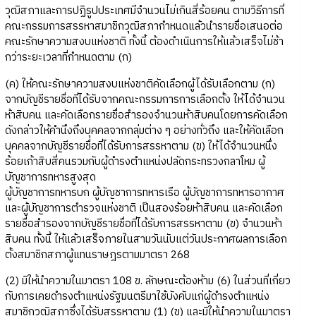
วุฒิสภาและการปฏิรูปประเทศมีจำนวนไม่เกินสี่ร้อยคน ตามวิธีการที่
คณะกรรมการสรรหาสมาชิกวุฒิสภากำหนดแล้วนำรายชื่อเสนอต่อ
คณะรักษาความสงบแห่งชาติ ทั้งนี้ ต้องดำเนินการให้แล้วเสร็จไม่ช้า
กว่าระยะเวลาที่กำหนดตาม (ก)
(ค) ให้คณะรักษาความสงบแห่งชาติคัดเลือกผู้ได้รับเลือกตาม (ก)
จากบัญชีรายชื่อที่ได้รับจากคณะกรรมการการเลือกตั้ง ให้ได้จำนวน
ห้าสิบคน และคัดเลือกรายชื่อสำรองจำนวนห้าสิบคนโดยการคัดเลือก
ดังกล่าวให้คำนึงถึงบุคคลจากกลุ่มต่าง ๆ อย่างทั่วถึง และให้คัดเลือก
บุคคลจากบัญชีรายชื่อที่ได้รับการสรรหาตาม (ข) ให้ได้จำนวนหนึ่ง
ร้อยเก้าสิบสี่คนรวมกับผู้ดำรงตำแหน่งปลัดกระทรวงกลาโหม ผู้
บัญชาการทหารสูงสุด
ผู้บัญชาการทหารบก ผู้บัญชาการทหารเรือ ผู้บัญชาการทหารอากาศ
และผู้บัญชาการตำรวจแห่งชาติ เป็นสองร้อยห้าสิบคน และคัดเลือก
รายชื่อสำรองจากบัญชีรายชื่อที่ได้รับการสรรหาตาม (ข) จำนวนห้า
สิบคน ทั้งนี้ ให้แล้วเสร็จภายในสามวันนับแต่วันประกาศผลการเลือก
ตั้งสมาชิกสภาผู้แทนราษฎรตามมาตรา 268
(2) มิให้นำความในมาตรา 108 ข. ลักษณะต้องห้าม (6) ในส่วนที่เกี่ยว
กับการเคยดำรงตำแหน่งรัฐมนตรีมาใช้บังคับแก่ผู้ดำรงตำแหน่ง
สมาชิกวุฒิสภาซึ่งได้รับสรรหาตาม (1) (ข) และมิให้นำความในมาตรา