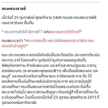
ทรงครองราชย์
เมื่อวันที่ 25 กุมภาพันธ์ พุทธศักราช 2468 ทรงประกอบพระราชพิธี
บรมราชาภิเษก ขึ้นเป็น
"
พระมหากษัตริย์
รัชกาลที่ 7
แห่ง
พระบรมราชจักรีวงศ์
"
ทรงพระนามว่า "
พระบาทสมเด็จ พระปรมินทรมหาประชาธิปก พระ
ปกเกล้าเจ้าอยู่หัว
"
ทรง ประกอบพระราชกรณียกิจอันเป็นประโยชน์ต่อ ประเทศชาตินานับ
ประการ อาทิ โปรดเกล้าฯ อุปถัมภ์บำรุงกิจการหอสมุดจัดตั้ง
พิพิธภัณฑสถาน สำหรับพระนคร และสร้างสะพานปฐมบรม ราชานุ
สรณ์พระนคร (สะพานพระพุทธยอดฟ้าฯ) เพื่อเชื่อมฝั่งพระนคร และ
ธนบุร ี และทรงส่งเสริมการศึกษาของ ชาติหลายประการ คือ ให้
ยกเลิกการเก็บเงินศึกษาพลีเร่งรัดการประกาศ พระราชบัญญัติ
ประถมศึกษา ทรงเป็นพระมหากษัตริย์ไทยพระองค์แรก ที่เสด็จ
พระราชดำเนินไป พระราชทานปริญญา บัตรแก่ผู้สำเร็จการศึกษาใน
ระดับอุดมศึกษา ในครั้งแรกเมื่อวันที่ 25 ตุลาคม พุทธศักราช 2473 ที่
จุฬาลงกรณ์มหาวิทยาลัย