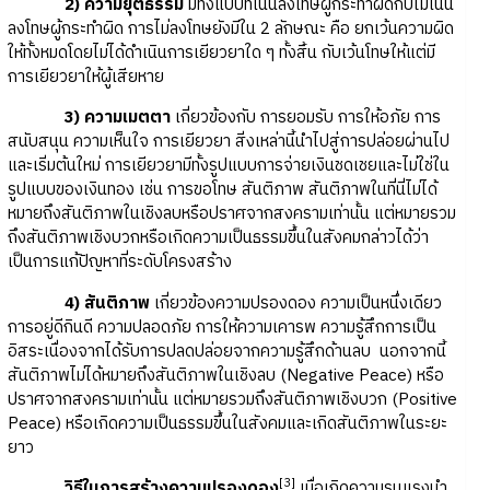
2) ความยุติธรรม
มีทั้งแบบที่เน้นลงโทษผู้กระทำผิดกับไม่เน้น
ลงโทษผู้กระทำผิด การไม่ลงโทษยังมีใน 2 ลักษณะ คือ ยกเว้นความผิด
ให้ทั้งหมดโดยไม่ได้ดำเนินการเยียวยาใด ๆ ทั้งสิ้น กับเว้นโทษให้แต่มี
การเยียวยาให้ผู้เสียหาย
3) ความเมตตา
เกี่ยวข้องกับ การยอมรับ การให้อภัย การ
สนับสนุน ความเห็นใจ การเยียวยา สิ่งเหล่านี้นำไปสู่การปล่อยผ่านไป
และเริ่มต้นใหม่ การเยียวยามีทั้งรูปแบบการจ่ายเงินชดเชยและไม่ใช่ใน
รูปแบบของเงินทอง เช่น การขอโทษ สันติภาพ สันติภาพในที่นี่ไม่ได้
หมายถึงสันติภาพในเชิงลบหรือปราศจากสงครามเท่านั้น แต่หมายรวม
ถึงสันติภาพเชิงบวกหรือเกิดความเป็นธรรมขึ้นในสังคมกล่าวได้ว่า
เป็นการแก้ปัญหาที่ระดับโครงสร้าง
4) สันติภาพ
เกี่ยวข้องความปรองดอง ความเป็นหนึ่งเดียว
การอยู่ดีกินดี ความปลอดภัย การให้ความเคารพ ความรู้สึกการเป็น
อิสระเนื่องจากได้รับการปลดปล่อยจากความรู้สึกด้านลบ นอกจากนี้
สันติภาพไม่ได้หมายถึงสันติภาพในเชิงลบ (Negative Peace) หรือ
ปราศจากสงครามเท่านั้น แต่หมายรวมถึงสันติภาพเชิงบวก (Positive
Peace) หรือเกิดความเป็นธรรมขึ้นในสังคมและเกิดสันติภาพในระยะ
ยาว
[3]
วิธีในการสร้างความปรองดอง
เมื่อเกิดความรุนแรงนำ