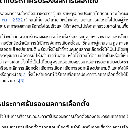
หน้าที่ประกาศรับรองผลการเลือกตั้ง
ลการเลือกตั้งสมาชิกสภาผู้แทนราษฎรของประเทศไทยก่อนที่จะมีคณะก
ร_พ.ศ._2522
กำหนดให้นายอำเภอ มีหน้าที่ส่งรายงานการเลือกตั้งไปยังผู้ว
และประกาศผลการเลือกตั้งโดยเร็วและให้รายงานไปยังกระทรวงมหาดไทยเพื่
หน้าที่ประกาศรับรองผลการเลือกตั้ง รัฐธรรมนูญแห่งราชอาณาจักรไทยกำ
รจัดหรือดำเนินการให้มีการจัดการเลือกตั้งสมาชิกสภาผู้แทนราษฎร การเลื
การออกเสียงประชามติ พร้อมทั้งมีหน้าที่ควบคุมดูแลการเลือกตั้งให้เป็นไปโ
กฎหมาย เพื่อการนี้ ให้มีอำนาจสืบสวน หรือไต่สวนได้ตามที่จําเป็นหรือที่เห
่า การเลือกตั้งมิได้เป็นไปโดยสุจริตหรือเที่ยงธรรม หรือการออกเสียงประชาม
หรือยกเลิกการเลือกตั้ง หรือการเลือก หรือการออกเสียงประชามติ และสั่งให้
หรือทุกหน่วย
[2]
ทั้งนี้ หลักเกณฑ์ วิธีการเพื่อการประกาศผลการเลือกตั้งใ
้แทนราษฎร
[3]
รประกาศรับรองผลการเลือกตั้ง
ในการพิจารณาประกาศรับรองผลการเลือกตั้งของคณะกรรมการการเลือกตั
ารการเลือกตั้งตรวจสอบเบื้องต้นแล้วมีเหตุอันควรเชื่อว่าผลการเลือ