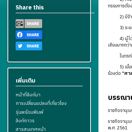
กรรมการต้องร
Share this
2) มีจำนวนไ
3) ระยะเวลา
4) ผู้ได้รับเ
เสียงมากกว่าค
ในกรณีที่มีผ
5) เมื่อมีก
ร้องต่อ
“ศาล
เพิ่มเติม
หน้าที่ลิงก์มา
บรรณาน
การเปลี่ยนแปลงที่เกี่ยวโยง
ราชกิจจานุเ
รุ่นพร้อมพิมพ์
ลิงก์ถาวร
ราชกิจจานุเ
พ.ศ. 2561
สารสนเทศหน้า