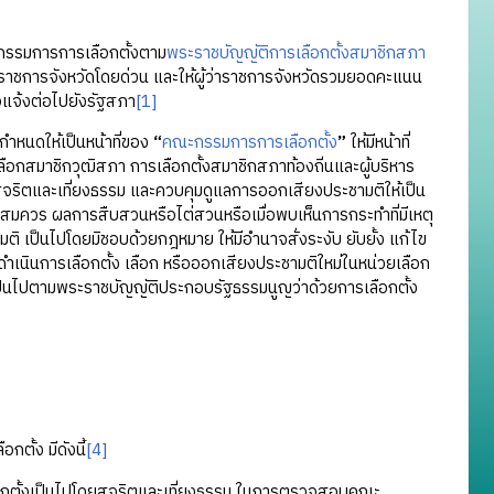
รรมการการเลือกตั้งตาม
พระราชบัญญัติการเลือกตั้งสมาชิกสภา
่าราชการจังหวัดโดยด่วน และให้ผู้ว่าราชการจังหวัดรวมยอดคะแนน
อแจ้งต่อไปยังรัฐสภา
[1]
หนดให้เป็นหน้าที่ของ
“
คณะกรรมการการเลือกตั้ง
”
ให้มีหน้าที่
อกสมาชิกวุฒิสภา การเลือกตั้งสมาชิกสภาท้องถิ่นและผู้บริหาร
ดยสุจริตและเที่ยงธรรม และควบคุมดูแลการออกเสียงประชามติให้เป็น
็นสมควร ผลการสืบสวนหรือไต่สวนหรือเมื่อพบเห็นการกระทําที่มีเหตุ
ติ เป็นไปโดยมิชอบด้วยกฎหมาย ให้มีอำนาจสั่งระงับ ยับยั้ง แก้ไข
ดำเนินการเลือกตั้ง เลือก หรือออกเสียงประชามติใหม่ในหน่วยเลือก
ห้เป็นไปตามพระราชบัญญัติประกอบรัฐธรรมนูญว่าด้วยการเลือกตั้ง
้ง มีดังนี้
[4]
กตั้งเป็นไปโดยสุจริตและเที่ยงธรรม ในการตรวจสอบคณะ