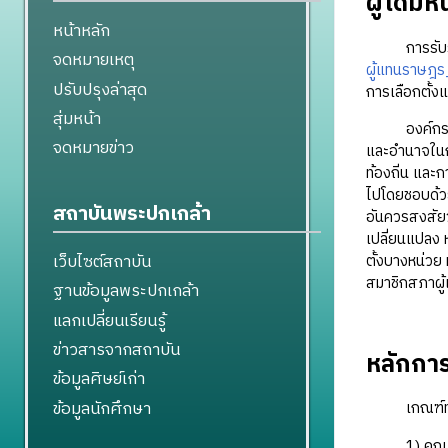
ผู้ใดมี
หน้าหลัก
การรับรองผ
จดหมายเหตุ
ผู้แทนราษฎ
ปรับปรุงล่าสุด
การเลือกตั้ง
สุ่มหน้า
องค์กรที่ทำ
จดหมายข่าว
และอำนาจในกา
ท้องถิ่น และ
ไปโดยชอบด้วย
สถาบันพระปกเกล้า
อันควรสงสัยว
เปลี่ยนแปลง 
เว็บไซต์สถาบัน
ตั้งบางหน่วย 
สมาชิกสภาผู
ฐานข้อมูลพระปกเกล้า
แลกเปลี่ยนเรียนรู้
ข่าวสารจากสถาบัน
หลักกา
ข้อมูลศิษย์เก่า
ข้อมูลนักศึกษา
เกณฑ์ทั่วไป
1) คณะกรรมก