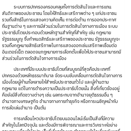
ระบบการปกครองครอบคลุมทั้งการตัดสินใจและการแทน
สันติภาพของประชาชน โดยให้สิทธิและเสรีภาพต่าง ๆ แก่ประชาชน
รวมถึงสิทธิในการแสดงความคิดเห็น การต่อต้าน การออกประกาศ
ถิ่นฐานต่าง ๆ และการมีส่วนร่วมในการตัดสินใจทางการเมือง ระบบ
ประชาธิปไตยประกอบด้วยหลักฐานสำคัญที่สำคัญ เช่น กฎหมาย
รัฐธรรมนูญ ซึ่งกำหนดสิทธิและเสรีภาพของประชาชน รัฐธรรมนูญจะ
รวมถึงกฎหมายสิทธิเสรีภาพในการแสดงออกเช่นเสรีภาพเชื่อมต่อ
อินเตอร์เน็ต ตลอดจนกฎหมายการเลือกตั้งเพื่อให้ประชาชนสามารถมี
ส่วนร่วมในการตัดสินใจทางการเมือง
ประเทศที่มีระบบประชาธิปไตยที่สมบูรณ์ที่สุดคือประเทศที่
ปกครองด้วยหลักธรรมาภิบาล จัดระบบขับเคลื่อนการตัดสินใจทางการ
เมืองโดยผู้ค้านทั้งหลายให้สำหรับประชาชนทั่วไป และผู้ค้านตาม
กฎหมาย แต่ในการดำรงความเป็นประชาธิปไตยนั้น สิ่งที่เกี่ยวข้องอยู่
คือยังมีสิ่งกีดขวางต่างๆ เช่น ผลกระทบจากอำนาจยุติธรรมอื่น ๆ
อำนาจทางเศรษฐกิจ อำนาจทางการทำธุรกิจ หรือการเผชิญหน้ากับ
การล้อเล่นอำนาจ เป็นต้น
การเคลื่อนไหวประชาธิปไตยบนออนไลน์เริ่มเป็นสิ่งที่มีความ
สำคัญในโลกปัจจุบัน และต้องมีการพิจารณาและการวิเคราะห์อย่าง