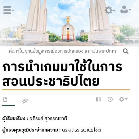
การนำเกมมาใช้ในการ
สอนประชาธิปไตย
ผู้เรียบเรียง
:
อภิรมย์ สุวรรณชาติ
ผู้ทรงคุณวุฒิประจำบทความ
:
ดร.สติธร ธนานิธิโชติ