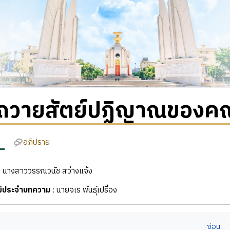
ถวายสัตย์ปฏิญาณของคณ
อภิปราย
 นางสาววรรณวนัช สว่างแจ้ง
ุฒิประจำบทความ
: นายจเร พันธุ์เปรื่อง