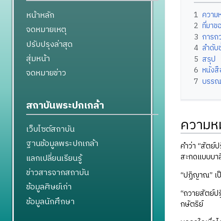
หน้าหลัก
1
ความ
2
ที่มา
จดหมายเหตุ
3
การถว
ปรับปรุงล่าสุด
4
ลำดับ
สุ่มหน้า
5
สรุป
6
หนังส
จดหมายข่าว
7
บรรณ
สถาบันพระปกเกล้า
ความห
เว็บไซต์สถาบัน
ฐานข้อมูลพระปกเกล้า
คำว่า “สัตย์
สะกดแบบบาล
แลกเปลี่ยนเรียนรู้
ข่าวสารจากสถาบัน
“ปฏิญาณ” เป
ข้อมูลศิษย์เก่า
“ถวายสัตย์ปฏ
ข้อมูลนักศึกษา
กษัตริย์