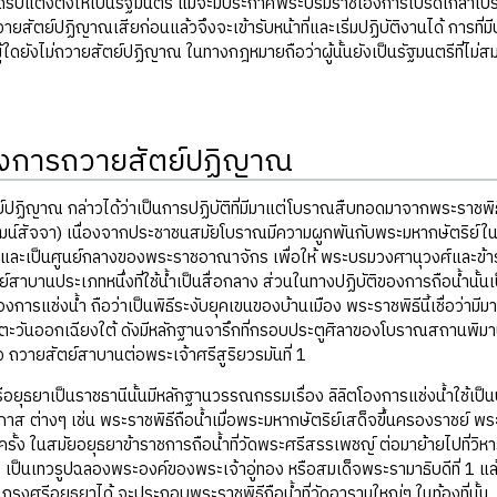
ได้รับแต่งตั้งให้เป็นรัฐมนตรี แม้จะมีประกาศพระบรมราชโองการโปรดเกล้าโปรด
ถวายสัตย์ปฏิญาณเสียก่อนแล้วจึงจะเข้ารับหน้าที่และเริ่มปฏิบัติงานได้ การ
ู้ใดยังไม่ถวายสัตย์ปฏิญาณ ในทางกฎหมายถือว่าผู้นั้นยังเป็นรัฐมนตรีที่ไม่สม
องการถวายสัตย์ปฏิญาณ
ปฏิญาณ กล่าวได้ว่าเป็นการปฏิบัติที่มีมาแต่โบราณสืบทอดมาจากพระราชพิ
พัฒน์สัจจา) เนื่องจากประชาชนสมัยโบราณมีความผูกพันกับพระมหากษัตริย์ใ
และเป็นศูนย์กลางของพระราชอาณาจักร เพื่อให้ พระบรมวงศานุวงศ์และข้าร
ตย์สาบานประเภทหนึ่งที่ใช้น้ำเป็นสื่อกลาง ส่วนในทางปฏิบัติของการถือน้ำ
องการแช่งน้ำ ถือว่าเป็นพิธีระงับยุคเขนของบ้านเมือง พระราชพิธีนี้เชื่อว่าม
ยตะวันออกเฉียงใต้ ดังมีหลักฐานจารึกที่กรอบประตูศิลาของโบราณสถานพิ
 ถวายสัตย์สาบานต่อพระเจ้าศรีสูริยวรมันที่ 1
ีอยุธยาเป็นราชธานีนั้นมีหลักฐานวรรณกรรมเรื่อง ลิลิตโองการแช่งน้ำใช้เป็
ส ต่างๆ เช่น พระราชพิธีถือน้ำเมื่อพระมหากษัตริย์เสด็จขึ้นครองราชย์ พ
งครั้ง ในสมัยอยุธยาข้าราชการถือน้ำที่วัดพระศรีสรรเพชญ์ ต่อมาย้ายไปที่วิ
เป็นเทวรูปฉลองพระองค์ของพระเจ้าอู่ทอง หรือสมเด็จพระรามาธิบดีที่ 1 แล
นกรุงศรีอยุธยาได้ จะประกอบพระราชพิธีถือน้ำที่วัดอารามใหญ่ๆ ในท้องที่นั้น