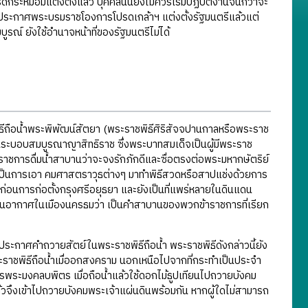
กระหม่อมแต่งตั้งแล้ว บุคคลนั้นยังไม่ควรเริ่มปฏิบัติงานจนกว่าจะ
ที่มีประกาศพระบรมราชโองการโปรดเกล้าฯ แต่งตั้งรัฐมนตรีแล้วแต่
บูรณ์ ยังใช้อำนาจหน้าที่ของรัฐมนตรีไม่ได้
ธีถือน้ำพระพิพัฒน์สัตยา (พระราชพิธีศิริสัจจปานกาลหรือพระราช
นระบอบสมบูรณาญาสิทธิราช ซึ่งพระบาทสมเด็จเป็นผู้มีพระราช
าชการดื่มน้ำสาบานว่าจะจงรักภักดีและซื่อตรงต่อพระมหากษัตริย์
นั้นเป็นการเอา คมศาสตราวุธต่างๆ มาทำพิธีสวดหรือสาปแช่งด้วยการ
ีมาก่อนการก่อตั้งกรุงศรีอยุธยา และยังเป็นที่แพร่หลายในดินแดน
มานอากาศในเมืองนครธมว่า เป็นคำสาบานของพวกข้าราชการที่เรียก
นประกาศคำถวายสัตย์ในพระราชพิธีถือน้ำ พระราชพิธีดังกล่าวนี้ยัง
ระราชพิธีถือน้ำเมื่ออกสงคราม นอกเหนือไปจากที่กระทำเป็นประจำ
หารพระมงคลบพิตร เมื่อถือน้ำแล้วใช้ดอกไม้ธูปเทียนไปถวายบังคม
้วจึงเข้าไปถวายบังคมพระเจ้าแผ่นดินพร้อมกัน หากผู้ใดไม่สามารถ