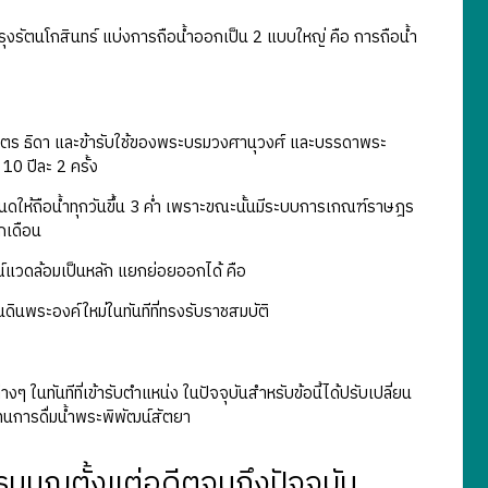
รุงรัตนโกสินทร์ แบ่งการถือน้ำออกเป็น 2 แบบใหญ่ คือ การถือน้ำ
ุตร ธิดา และข้ารับใช้ของพระบรมวงศานุวงศ์ และบรรดาพระ
10 ปีละ 2 ครั้ง
นดให้ถือน้ำทุกวันขึ้น 3 ค่ำ เพราะขณะนั้นมีระบบการเกณฑ์ราษฎร
กเดือน
ณ์แวดล้อมเป็นหลัก แยกย่อยออกได้ คือ
ดินพระองค์ใหม่ในทันทีที่ทรงรับราชสมบัติ
 ในทันทีที่เข้ารับตำแหน่ง ในปัจจุบันสำหรับข้อนี้ได้ปรับเปลี่ยน
นการดื่มน้ำพระพิพัฒน์สัตยา
ูญตั้งแต่อดีตจนถึงปัจจุบัน