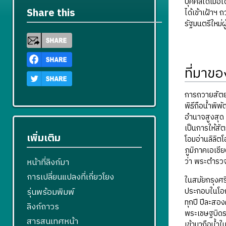
บุคคลใดเมื่อ
Share this
ได้เข้าเฝ้าฯ 
รัฐมนตรีใหม่ผ
ที่มาข
การถวายสัตย์
พิธีถือน้ำพิ
อำนาจสูงสุด 
เป็นการให้สั
เพิ่มเติม
โอมอ่านลิลิตโ
ภูมิภาคเอเชี
ว่า พระตำรวจ
หน้าที่ลิงก์มา
การเปลี่ยนแปลงที่เกี่ยวโยง
ในสมัยกรุงศร
รุ่นพร้อมพิมพ์
ประกอบในโอกา
ทุกปี ปีละสอ
ลิงก์ถาวร
พระเชษฐบิดร 
สารสนเทศหน้า
เข้ามาถือน้ำใ