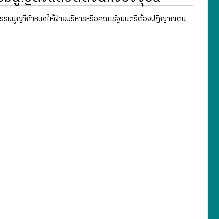
ฐธรรมนูญที่กำหนดให้ฝ่ายบริหารหรือคณะรัฐมนตรีต้องปฏิญาณตน