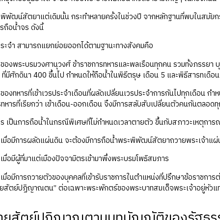
พิพัฒน์สัตยาแต่เดิมนั้น กระทำหลายครั้งในช่วงปี จากหลักฐานที่พบในสมัยก
ถือน้ำจร ดังนี้
ำประจำ สามารถแยกย่อยออกได้ตามฐานะทางสังคมคือ
้ำของพระบรมวงศานุวงศ์ ข้าราชการทหารและพลเรือนทุกคน รวมทั้งภรรยา บ
ที่มีศักดินา 400 ขึ้นไป กำหนดให้ถือน้ำในพิธีตรุษ เดือน 5 และพิธีสารทเดือน 
ำของทหารที่เข้าเวรประจำเดือนที่ผลัดเปลี่ยนเวรประจำการกันไปทุกเดือน กำห
ทหารที่เรียกว่า เข้าเดือน-ออกเดือน จึงมีการสลับสับเปลี่ยนตัวคนกันตลอดทุ
จร เป็นการถือน้ำในกรณีพิเศษที่ไม่กำหนดเวลาตายตัว ขึ้นกับสภาวะเหตุการ
ำเมื่อมีการผลัดแผ่นดิน จะต้องมีการถือน้ำพระพิพัฒน์สัตยาถวายพระเจ้าแผ่น
เมื่อมีผู้ที่มาแต่เมืองปัจจามิตรเข้ามาพึ่งพระบรมโพธิสมภาร
เมื่อมีการถวายตัวของบุคคลที่เข้ารับราชการในตำแหน่งที่ปรึกษาข้อราชการต่างๆ
ายสัตย์ปฏิญาณตน” ต่อเฉพาะพระพักตร์ของพระบาทสมเด็จพระเจ้าอยู่หัวแท
ยสัตย์ปฏิญาณตามบทบัญญัติของรัฐธรรมน