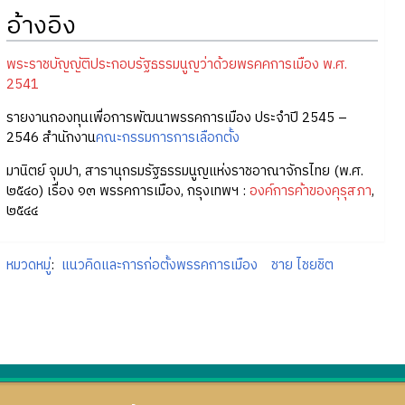
อ้างอิง
พระราชบัญญัติประกอบรัฐธรรมนูญว่าด้วยพรคคการเมือง พ.ศ.
2541
รายงานกองทุนเพื่อการพัฒนาพรรคการเมือง ประจำปี 2545 –
2546 สำนักงาน
คณะกรรมการการเลือกตั้ง
มานิตย์ จุมปา, สารานุกรมรัฐธรรมนูญแห่งราชอาณาจักรไทย (พ.ศ.
๒๕๔๐) เรื่อง ๑๓ พรรคการเมือง, กรุงเทพฯ :
องค์การค้าของคุรุสภา
,
๒๕๔๔
หมวดหมู่
:
แนวคิดและการก่อตั้งพรรคการเมือง
ชาย ไชยชิต