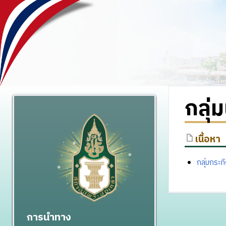
กลุ่
เนื้อหา
กลุ่มกระ
การนำทาง