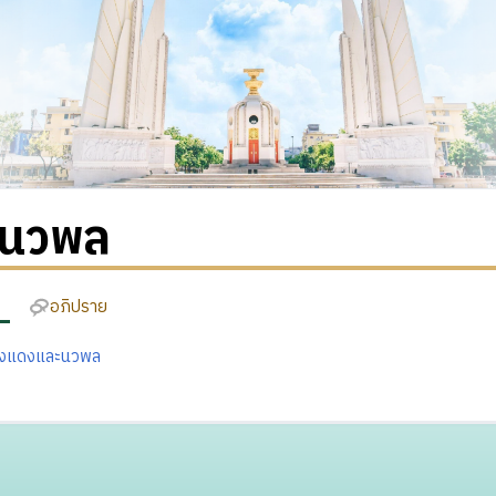
มนวพล
อภิปราย
ทิงแดงและนวพล