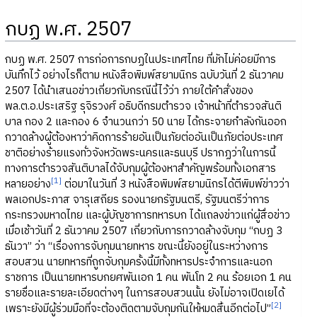
กบฏ พ.ศ. 2507
กบฏ พ.ศ. 2507 การก่อการกบฏในประเทศไทย ที่มักไม่ค่อยมีการ
บันทึกไว้ อย่างไรก็ตาม หนังสือพิมพ์สยามนิกร ฉบับวันที่ 2 ธันวาคม
2507 ได้นำเสนอข่าวเกี่ยวกับกรณีนี้ไว้ว่า ภายใต้คำสั่งของ
พล.ต.อ.ประเสริฐ รุจิรวงศ์ อธิบดีกรมตำรวจ เจ้าหน้าที่ตำรวจสันติ
บาล กอง 2 และกอง 6 จำนวนกว่า 50 นาย ได้กระจายกำลังกันออก
กวาดล้างผู้ต้องหาว่าคิดการร้ายอันเป็นภัยต่ออันเป็นภัยต่อประเทศ
ชาติอย่างร้ายแรงทั่วจังหวัดพระนครและธนบุรี ปรากฏว่าในการนี้
ทางการตำรวจสันติบาลได้จับกุมผู้ต้องหาสำคัญพร้อมทั้งเอกสาร
[1]
หลายอย่าง
ต่อมาในวันที่ 3 หนังสือพิมพ์สยามนิกรได้ตีพิมพ์ข่าวว่า
พลเอกประภาส จารุเสถียร รองนายกรัฐมนตรี, รัฐมนตรีว่าการ
กระทรวงมหาดไทย และผู้บัญชาการทหารบก ได้แถลงข่าวแก่ผู้สื่อข่าว
เมื่อเช้าวันที่ 2 ธันวาคม 2507 เกี่ยวกับการกวาดล้างจับกุม “กบฏ 3
ธันวา” ว่า “เรื่องการจับกุมนายทหาร ขณะนี้ยังอยู่ในระหว่างการ
สอบสวน นายทหารที่ถูกจับกุมครั้งนี้มีทั้งทหารประจำการและนอก
ราชการ เป็นนายทหารบกยศพันเอก 1 คน พันโท 2 คน ร้อยเอก 1 คน
รายชื่อและรายละเอียดต่างๆ ในการสอบสวนนั้น ยังไม่อาจเปิดเยได้
[2]
เพราะยังมีผู้ร่วมมือที่จะต้องติดตามจับกุมกันให้หมดสิ้นอีกต่อไป”