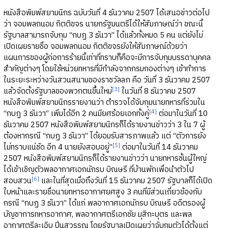
หนังสือพิมพ์สยามนิกร ฉบับวันที่ 4 ธันวาคม 2507 ได้เสนอข่าวต่อไป
ว่า จอมพลถนอม กิตติขจร นายกรัฐมนตรีได้ให้สัมภาษณ์ว่า ขณะนี้
รัฐบาลสามารถจับกุม “กบฏ 3 ธันวา” ได้แล้วทั้งหมด 5 คน แต่ยังไม่
เปิดเผยรายชื่อ จอมพลถนอม กิตติขจรยังให้สัมภาษณ์ด้วยว่า
แผนการของผู้ก่อการร้ายนี้เท่าที่ทราบก็คือจะมีการจับกุมบรรดาบุคคล
สำคัญต่างๆ โดยใช้หน่วยทหารที่มีกำลังจากกรมกองต่างๆ เข้าทำการ
ในระยะระหว่างวันสวนสนามของราชวัลลภ คือ วันที่ 3 ธันวาคม 2507
[3]
แล้วจัดตั้งรัฐบาลของพวกตนขึ้นใหม่
ในวันที่ 8 ธันวาคม 2507
หนังสือพิมพ์สยามนิกรรายงานว่า ตำรวจได้จับกุมนายทหารที่ร่วมใน
[4]
“กบฏ 3 ธันวา” เพิ่มได้อีก 2 คนมียศร้อยเอกทั้งคู่
ต่อมาในวันที่ 10
ธันวาคม 2507 หนังสือพิมพ์สยามนิกรก็ได้รายงานข่าวว่า 3 ใน 7 ผู้
ต้องหากรณี “กบฏ 3 ธันวา” ได้ยอมรับสารภาพแล้ว แต่ “ตัวการยัง
[5]
ไม่ทราบแน่ชัด อีก 4 นายยังสอบอยู่”
ต่อมาในวันที่ 14 ธันวาคม
2507 หนังสือพิมพ์สยามนิกรก็ได้รายงานข่าวว่า นายทหารชั้นผู้ใหญ่
ได้เข้าเชิญตัวพลอากาศเอกนักรบ บิณษรี ที่บ้านพักเพื่อนำตัวไป
[6]
สอบสวน
และในที่สุดเมื่อถึงวันที่ 15 ธันวาคม 2507 รัฐบาลก็ได้เปิด
ใบหน้าและรายชื่อนายทหารอากาศยศสูง 3 คนที่มีส่วนเกี่ยวข้องกับ
กรณี “กบฏ 3 ธันวา” ได้แก่ พลอากาศเอกนักรบ บิณษรี อดีตรองผู้
บัญชาการทหารอากาศ, พลอากาศตรีเอกชัย มุสิกะบุตร และพล
อากาศตรีละเอิบ ปิ่นสุวรรณ โดยรัฐบาลเปิดเผยว่าจับกุมตัวได้ตั้งแต่