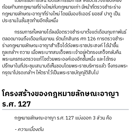
โดยกรรมการเสนาบดีและกรรมการสำหรับตรวจเทียบเคียง
ถ้อยคำบทกฎหมายที่ร่างใหม่กับกฎหมายเก่า มีหน้าที่ตรวจชำระร่าง
กฎหมายลักษณะอาญาที่ร่างใหม่ โดยมีมองซิเออร์ ยอชส์ ปาตู เป็น
ประธานในชั้นสุดท้ายอีกชั้นหนึ่ง
กรรมการทั้งหลายได้ลงมือตรวจชำระมาตั้งแต่เดือนกุมภาพันธ์
ตลอดมาจนถึงเดือนกันยายน รัตนโกสินทร ศก 126 การตรวจชำระ
ร่างกฎหมายลักษณะอาญาสำเร็จได้ดังพระราชประสงค์ ได้นำขึ้น
ทูลเกล้าฯ ถวาย เมื่อพระบาทสมเด็จพระเจ้าอยู่หัวทรงเสด็จกลับคืน
พระนครทรงตรวจแก้ไขด้วยพระองค์เองอีกชั้นหนึ่ง และได้ทรง
ปรึกษาในที่ประชุมเสนาบดีเห็นชอบโดยพระราชบริหารแล้ว จึงทรงพระ
กรุณาโปรดเกล้าฯ ให้ตราไว้เป็นพระราชบัญญัติสืบไป
โครงสร้างของกฎหมายลักษณะอาญา
ร.ศ. 127
กฎหมายลักษณะอาญา ร.ศ. 127 แบ่งออก 3 ส่วน คือ
- ความเบื้องต้น