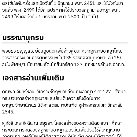
ผลใช้บังคับครั้งแรกเมื่อวันที่ 1 มิถุนายน พ.ศ. 2451 และใช้บังคับมา
จนถึง พ.ศ. 2499 ได้มีการประกาศใช้ประมวลกฎหมายอาญา พ.ศ.
2499 ให้มีผลบังคับ 1 มกราคม พ.ศ. 2500 เป็นต้นไป
บรรณานุกรม
พงษ์ธร ธัญญสิริ, ย้อนดูอดีต เพื่อก้าวสู่อนาคตกฎหมายอาญาไทย,
วารสารกระบวนการยุติธรรมหน้า 135 ราชกิจจานุเบกษา เล่ม 25/
ฉบับพิเศษ/1 มิถุนายน รัตนโกสินทร์ศก 127. กฎหมายลักษณอาญา.
เอกสารอ่านเพิ่มเติม
คณพล จันทร์หอม. วิเคราะห์กฎหมายลักษณะอาญา ร.ศ. 127 : ศึกษา
กระบวนการร่างกฎหมายและประเด็นความรับผิดในทาง
อาญา.
วิทยานิพนธ์ นิติศาสตรมหาบัณฑิต จุฬาลงกรณ์มหาวิทยาลัย
2545.
สุภัชลี เทพหัสดิน ณ อยุธยา. โครงสร้างของความผิดอาญา : ศึกษา
กระบวนการคิดของกฎหมายอาญาเยอรมันเพื่อปรับใช้กับกฎหมาย
อาญาไทย. ดุษฎีนิพนธ์นิติศาสตรดุษฎีบัณฑิต คณะนิติศาสตร์ปรีดี