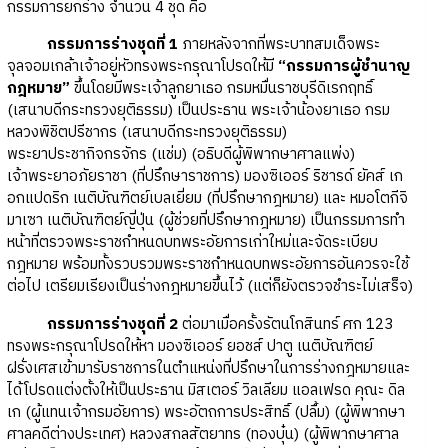
กรรมการยกร่าง จำนวน 4 ชุด คือ
กรรมการร่างชุดที่ 1
ภายหลังจากที่พระบาทสมเด็จพระ
จุลจอมเกล้าเจ้าอยู่หัวทรงพระกรุณาโปรดให้มี
“กรรมการผู้ชำนาญ
กฎหมาย”
ขึ้นโดยมีพระเจ้าลูกยาเธอ กรมหมื่นราชบุรีดิเรกฤทธิ์
(เสนาบดีกระทรวงยุติธรรม) เป็นประธาน พระเจ้าน้องยาเธอ กรม
หลวงพิชิตปรีชากร (เสนาบดีกระทรวงยุติธรรม)
พระยาประชากิจกรจักร (แช่ม) (อธิบดีผู้พิพากษาศาลแพ่ง)
เจ้าพระยาอภัยราชา (ที่ปรึกษาราชการ) มองซิเออร์ ริชารด์ ยัคส์ เก
อกแปดริก เนติบัณฑิตย์เบลเยี่ยม (ที่ปรึกษากฎหมาย) และ หมอโตกีจิ
มาเซา เนติบัณฑิตย์ญี่ปุ่น (ผู้ช่วยที่ปรึกษากฎหมาย) เป็นกรรมการทำ
หน้าที่ตรวจพระราชกำหนดบทพระอัยการเก่าใหม่และจัดระเบียบ
กฎหมาย พร้อมทั้งรวบรวมพระราชกำหนดบทพระอัยการอันควรจะใช้
ต่อไป เตรียมเรียงเป็นร่างกฎหมายขึ้นไว้ (แต่ก็ยังตรวจชำระไม่เสร็จ)
กรรมการร่างชุดที่ 2
ต่อมาเมื่อครั้งรัตนโกสินทร์ ศก 123
ทรงพระกรุณาโปรดให้หา มองซิเออร์ ยอชส์ ปาตู เนติบัณฑิตย์
ฝรั่งเศสเข้ามารับราชการในตำแหน่งที่ปรึกษาในการร่างกฎหมายและ
ได้โปรดแต่งตั้งให้เป็นประธาน มิสเตอร์ วิลเลียม แอลเฟรด คุณะ ดิล
เก (ผู้แทนเจ้ากรมอัยการ) พระอัตถการประสิทธิ์ (ปลื้ม) (ผู้พิพากษา
ศาลคดีต่างประเทศ) หลวงสกลสัตยาทร (ทองบุ๋น) (ผู้พิพากษาศาล