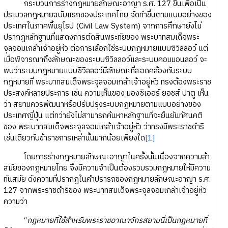
กระบวนการร่างกฎหมายลักษณะอาญา ร.ศ. 127 ขึ้นเพื่อเป็น
ประมวลกฎหมายฉบับแรกของประเทศไทย จัดทำขึ้นตามแบบอย่างของ
ประเทศในภาคพื้นยุโรป (Civil Law System) จากการศึกษายังไม่
ปรากฎหลักฐานที่แสดงการตัดสินพระทัยของ พระบาทสมเด็จพระ
จุลจอมเกล้าเจ้าอยู่หัว ต่อการเลือกใช้ระบบกฎหมายแบบซิวิลลอว์ แต่
เมื่อพิจารณาถึงลักษณะของระบบซิวิลลอว์และระบบคอมมอนลอว์ จะ
พบว่าระบบกฎหมายแบบซิวิลลอว์มีลักษณะที่สอดคล้องกับระบบ
กฎหมายที่ พระบาทสมเด็จพระจุลจอมเกล้าเจ้าอยู่หัว ทรงต้องพระราช
ประสงค์หลายประการ เช่น ความเห็นของ มองซิเออร์ ยอชส์ ปาตู เห็น
ว่า สยามควรพัฒนาหรือปรับปรุงระบบกฎหมายตามแบบอย่างของ
ประเทศญี่ปุ่น แต่ทว่ายังไม่สามารถค้นหาหลักฐานที่จะยืนยันทัศนคติ
ของ พระบาทสมเด็จพระจุลจอมเกล้าเจ้าอยู่หัว ว่าทรงมีพระราชดำริ
เช่นเดียวกับข้าราชการเหล่านั้นมากน้อยเพียงใด
[1]
โดยการร่างกฎหมายลักษณะอาญาในครั้งนั้นเนื่องจากความล้า
สมัยของกฎหมายไทย จึงมีความจำเป็นต้องรวบรวมกฎหมายให้มีความ
ทันสมัย ดังความที่ปรากฎในคำปรารถของกฎหมายลักษณะอาญา ร.ศ.
127 จากพระราชดำริของ พระบาทสมเด็จพระจุลจอมเกล้าเจ้าอยู่หัว
ความว่า
“
กฎหมายที่ใช้สำหรับพระราชอาณาจักรสยามนี้เป็นกฎหมายที่