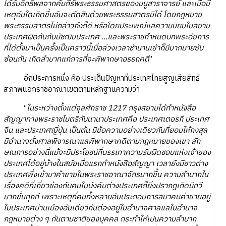
ได้รับอิทธิพลจากคัมภีร์พระธรรมศาสตรของมนูสาราจารย์ และเมื่อมี
เหตุอันใดเกิดขึ้นอันจะตัดสินด้วยพระธรรมสาตรมิได้ โดยกฎหมาย
พระธรรมสาตรไม่กล่าวถึงก็ดี หรือโดยประเพณีแลความนิยมในสยาม
ประเทศผิดกันกับมัชฌิมประเทศ ...และพระราชกำหนดบทพระอัยการ
ที่ได้ตั้งมาเป็นครั้งเป็นคราวนี้เมื่อล่วงเวลาช้านานเข้าก็มีมากมายซับ
ซ้อนกัน เกิดลำบาทแก่การที่จะพิพากษาอรรถคดี
”
อีกประการหนึ่ง คือ ประเด็นปัญหาที่ประเทศไทยสูญเสียสิทธิ
สภาพนอกราชอาณาเขตตามหลักฐานความว่า
“
ในระหว่างตั้งแต่จุลศักราช 1217 กรุงสยามได้ทำหนังสือ
สัญญาทางพระราชไมตรีกับนานาประเทศคือ ประเทศเตอรกี ประเทศ
จีน และประเทศญี่ปุ่น เป็นต้น มีข้อความอย่างเดียวกันที่ยอมให้กงสุล
มีอำนาจตั้งศาลพิจารณาแลพิพากษาคดีตามกฎหมายของเขา ลัก
ษณการอย่างนี้แม้จะมีประโยชน์ที่บรรเทาความรับผิดชอบแห่งเจ้าของ
ประเทศได้อยู่บ้างในสมัยเมื่อแรกทำหนังสือสัญญา เวลายังมีชาวต่าง
ประเทศพึ่งเข้ามาค้าขายในพระราชอาณาจักรมากขึ้น ความลำบากใน
เรื่องคดีที่เกี่ยวข้องกับคนในบังคับต่างประเทศก็ยิ่งปรากฎเกิดมีทวี
มากขึ้นทุกที เพราะเหตุที่คนทั้งหลายอันประกอบการสมาคมค้าขายอยู่
ในประเทศบ้านเมืองอันเดียวกันต่องอยู่ในอำนาจศาลแลในอำนาจ
กฎหมายต่าง ๆ กันตามชาติของบุคคล กระทำให้เปนความลำบาก