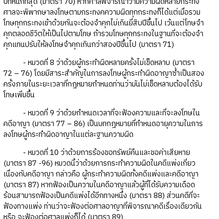
บทหนักที่สุด (มาตรา 70) หากศาลพิจารณาว่ามีความผิดหลายกระทง
ศาลจะพิพากษาลงโทษตามกระทงคความผิดทุกกระทงก็ได้แต่เมื่อรวม
โทษทุกกระทงเข้าด้วยกันจะต้องจำคุกไม่เกินยี่สิบปีขึ้นไป เว้นแต่โทษจำ
คุกตลอดชีวิตให้เป็นไปตามโทษ ถ้ารวมโทษทุกกระทงในฐานที่จะต้องจำ
คุกแทนปรับให้ลงโทษจำคุกเกินกว่าสองปีขึ้นไป (มาตรา 71)
- หมวดที่ 8 ว่าด้วยผู้กระทำผิดหลายครั้งไม่เข็ดหลาบ (มาตรา
72 – 76) โดยมีสาระสำคัญในการลงโทษผู้กระทำผิดอาญาซ้ำเป็นสอง
ครั้งภายในระยะเวลาที่กฎหมายกำหนดท่านว่ามันไม่เข็ดหลาบต้องได้รับ
โทษเพิ่มขึ้น
- หมวดที่ 9 ว่าด้วยกำหนดเวลาที่จะฟ้องความและที่จะลงโทษใน
คดีอาญา (มาตรา 77 – 86) เป็นบทกฎหมายที่กำหนดอายุความในการ
ลงโทษผู้กระทำผิดอาญาในแต่ละฐานความผิด
- หมวดที่ 10 ว่าด้วยการร้องขอทรัพย์คืนและขอค่าเสียหาย
(มาตรา 87 -96) หมวดนี้ว่าด้วยการกระทำความผิดในคดีแพ่งเกี่ยว
เนื่องกับคดีอาญา กล่าวคือ ผู้กระทำความผิดทั้งคดีแพ่งและคดีอาญา
(มาตรา 87) หากฟ้องเป็นความในคดีอาญาแล้วผู้ที่ได้รับความเดือด
ร้อนสามารถฟ้องเป็นคดีแพ่งได้อีกทางหนึ่ง (มาตรา 88) ส่วนคดีที่จะ
ฟ้องทางแพ่ง ท่านว่าจะฟ้องต่อศาลอาญาที่พิจารณาคดีเรื่องเดียวกัน
หรือ จะฟ้องต่อศาลแพ่งก็ได้ (มาตรา 89)