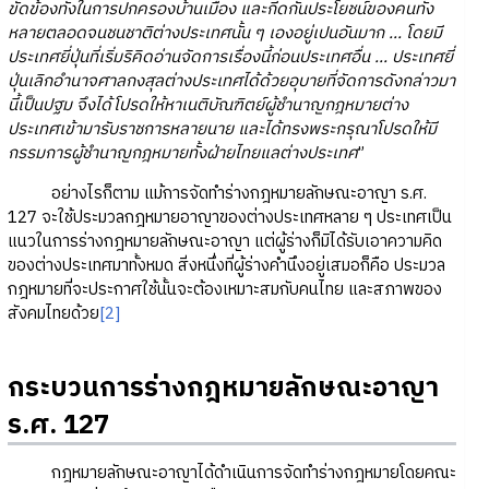
ขัดข้องทั้งในการปกครองบ้านเมือง และกีดกันประโยชน์ของคนทั้ง
หลายตลอดจนชนชาติต่างประเทศนั้น ๆ เองอยู่เปนอันมาก ... โดยมี
ประเทศยี่ปุ่นที่เริ่มริคิดอ่านจัดการเรื่องนี้ก่อนประเทศอื่น ... ประเทศยี่
ปุ่นเลิกอำนาจศาลกงสุลต่างประเทศได้ด้วยอุบายที่จัดการดังกล่าวมา
นี้เป็นปฐม จึงได้โปรดให้หาเนติบัณฑิตย์ผู้ชำนาญกฎหมายต่าง
ประเทศเข้ามารับราชการหลายนาย และได้ทรงพระกรุณาโปรดให้มี
กรรมการผู้ชำนาญกฎหมายทั้งฝ่ายไทยแลต่างประเทศ
”
อย่างไรก็ตาม แม้การจัดทำร่างกฎหมายลักษณะอาญา ร.ศ.
127 จะใช้ประมวลกฎหมายอาญาของต่างประเทศหลาย ๆ ประเทศเป็น
แนวในการร่างกฎหมายลักษณะอาญา แต่ผู้ร่างก็มิได้รับเอาความคิด
ของต่างประเทศมาทั้งหมด สิ่งหนึ่งที่ผู้ร่างคำนึงอยู่เสมอก็คือ ประมวล
กฎหมายที่จะประกาศใช้นั้นจะต้องเหมาะสมกับคนไทย และสภาพของ
สังคมไทยด้วย
[2]
กระบวนการร่างกฎหมายลักษณะอาญา
ร.ศ. 127
กฎหมายลักษณะอาญาได้ดำเนินการจัดทำร่างกฎหมายโดยคณะ