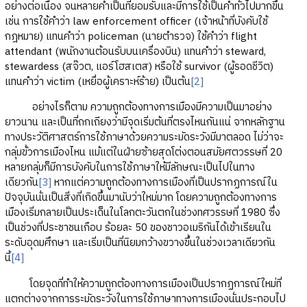
อย่างต่อเนื่อง จนหลายคำเป็นที่ยอมรับและมีการใช้เป็นคำทั่วไปมากขึ้น
เช่น การใช้คำว่า law enforcement officer (เจ้าหน้าที่บังคับใช้
กฎหมาย) แทนคำว่า policeman (นายตำรวจ) ใช้คำว่า flight
attendant (พนักงานต้อนรับบนเครื่องบิน) แทนคำว่า steward,
stewardess (สจ๊วต, แอร์โฮสเตส) หรือใช้ survivor (ผู้รอดชีวิต)
แทนคำว่า victim (เหยื่อผู้เคราะห์ร้าย) เป็นต้น
[2]
อย่างไรก็ตาม ความถูกต้องทางการเมืองมีความเป็นมาอย่าง
ยาวนาน และเป็นที่ถกเถียงว่ามีจุดเริ่มต้นที่ตรงไหนกันแน่ จากหลักฐาน
ทางประวัติศาสตร์การใช้ภาษาด้วยความระมัดระวังมีมาตลอด ไม่ว่าจะ
กลุ่มขั้วการเมืองไหน แม้แต่ในฝ่ายซ้ายสุดโต่งตอนสมัยศตวรรษที่ 20
หลายกลุ่มก็มีการบังคับในการใช้ภาษาให้มีลักษณะเป็นไปในทาง
เดียวกัน
[3]
หากแต่ความถูกต้องทางการเมืองที่เป็นปรากฏการณ์ใน
ปัจจุบันนั่นเป็นสิ่งที่เกิดขึ้นมานับว่าใหม่มาก โดยความถูกต้องทางการ
เมืองเริ่มกลายเป็นประเด็นในโลกตะวันตกในช่วงทศวรรษที่ 1980 ซึ่ง
เป็นช่วงที่ประชาชนเกือบ ร้อยละ 50 ของชาวอเมริกันได้เข้าเรียนใน
ระดับอุดมศึกษา และเริ่มเป็นที่นิยมกว้างขวางขึ้นในช่วงเวลาเดียวกัน
นี้
[4]
โดยจุดที่ทำให้ความถูกต้องทางการเมืองเป็นปรากฏการณ์ใหม่ที่
แตกต่างจากการระมัดระวังในการใช้ภาษาทางการเมืองนั่นประกอบไป