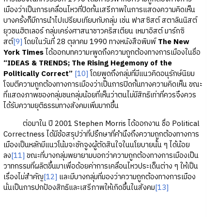
เมืองว่าเป็นการเคลื่อนไหวที่ปิดกั้นเสรีภาพในการแสดงความคิดเห็น
บางครั้งก็มีการนำไปเปรียบเทียบกับกลุ่ม เช่น ฟาสซิสต์ สตาลินนิสต์
ยุวชนฮิตเลอร์ กลุ่มเคร่งศาสนาชาวคริสเตียน เหมาอิสต์ มาร์กซิ
สต์
[9]
โดยในวันที่ 28 ตุลาคม 1990 ทางหนังสือพิมพ์
The New
York Times
ได้ออกบทความrพูดถึงความถูกต้องทางการเมืองในชื่อ
“IDEAS & TRENDS; The Rising Hegemony of the
Politically Correct”
[10]
โดยพูดถึงกลุ่มที่มีแนวคิดอนุรักษ์นิยม
โจมตีความถูกต้องทางการเมืองว่าเป็นการปิดกั้นทางความคิดเห็น ขณะ
ที่แสดงภาพของกลุ่มชนกลุ่มน้อยที่เห็นว่าตนไม่มีสิทธิเท่าที่ควรจึงควร
ได้รับความยุติธรรมทางสังคมเพิ่มมากขึ้น
ต่อมาใน ปี 2001 Stephen Morris ได้ออกงาน ชื่อ Political
Correctness ได้มีข้อสรุปว่าที่ปรึกษาที่คำนึงถึงความถูกต้องทางการ
เมืองเป็นหลักมีแนวโน้มจะชักจูงผู้ตัดสินใจในนโยบายนั้น ๆ ได้น้อย
ลง
[11]
ขณะที่บางกลุ่มพยายามบอกว่าความถูกต้องทางการเมืองเป็น
วาทกรรมที่ผลิตขึ้นมาเพื่อด้อยค่าการเคลื่อนไหวประเด็นต่าง ๆ ให้เป็น
เรื่องไม่สำคัญ
[12]
และมีบางกลุ่มที่มองว่าความถูกต้องทางการเมือง
นั่นเป็นการปกป้องสิทธิและเสรีภาพให้เกิดขึ้นในสังคม
[13]