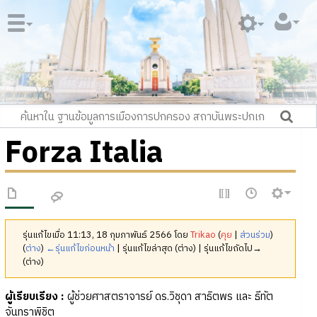
Forza Italia
รุ่นแก้ไขเมื่อ 11:13, 18 กุมภาพันธ์ 2566 โดย
Trikao
(
คุย
|
ส่วนร่วม
)
(
ต่าง
)
←รุ่นแก้ไขก่อนหน้า
| รุ่นแก้ไขล่าสุด (ต่าง) | รุ่นแก้ไขถัดไป→
(ต่าง)
ผู้เรียบเรียง
:
ผู้ช่วยศาสตราจารย์ ดร.วิชุดา สาธิตพร และ ธีทัต
จันทราพิชิต