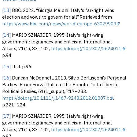
[13]
BBC, 2022. “Giorgia Meloni: Italy's far-right wins
election and vows to govern for all”.Retrieved from
https://www.bbc.com/news/world-europe-63029909
[14]
MARIO SZNAJDER, 1995. Italy's right-wing
government: legitimacy and criticism, International
Affairs, 71(1), 83–102,
https://doi.org/10.2307/2624011
p.94
[15]
Ibid. p.96
[16]
Duncan McDonnell, 2013. Silvio Berlusconi’s Personal
Parties: From Forza Italia to the Popolo Della Libertà.
Political Studies, 61(1_suppl), 217–233.
https://doi.org/10.1111/j.1467-9248.2012.01007.x
.
p.221- 224
[17]
MARIO SZNAJDER, 1995. Italy's right-wing
government: legitimacy and criticism, International
Affairs, 71(1), 83–102,
https://doi.org/10.2307/2624011
p.97