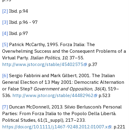
[2]
Ibid. p.94
[3]
Ibid. p.96 - 97
[4]
Ibid. p.97
[5]
Patrick McCarthy, 1995. Forza Italia: The
Overwhelming Success and the Consequent Problems of a
Virtual Party.
Italian Politics
,
10
, 37–55.
http://www.jstor.org/stable/45402575
p.37
[6]
Sergio Fabbrini and Mark Gilbert, 2001. The Italian
General Election of 13 May 2001: Democratic Alternation
or False Step?
Government and Opposition
,
36
(4), 519–
536.
http://www.jstor.org/stable/44482962
p.523
[7]
Duncan McDonnell, 2013. Silvio Berlusconi’s Personal
Parties: From Forza Italia to the Popolo Della Libertà.
Political Studies, 61(1_suppl), 217–233.
https://doi.org/10.1111/j.1467-9248.2012.01007.x
. p.221