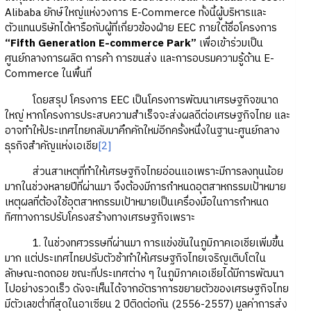
Alibaba ยักษ์ใหญ่แห่งวงการ E-Commerce ทั้งนี้ผู้บริหารและ
ตัวแทนบริษัทได้หารือกับผู้ที่เกี่ยวข้องฝ่าย EEC ภายใต้ชื่อโครงการ
“Fifth Generation E-commerce Park”
เพื่อเข้าร่วมเป็น
ศูนย์กลางการผลิต การค้า การขนส่ง และการอบรมความรู้ด้าน E-
Commerce ในพื้นที่
โดยสรุป โครงการ EEC เป็นโครงการพัฒนาเศรษฐกิจขนาด
ใหญ่ หากโครงการประสบความสำเร็จจะส่งผลดีต่อเศรษฐกิจไทย และ
อาจทำให้ประเทศไทยกลับมาคึกคักใหม่อีกครั้งหนึ่งในฐานะศูนย์กลาง
ธุรกิจสำคัญแห่งเอเชีย
[2]
ส่วนสาเหตุที่ทำให้เศรษฐกิจไทยอ่อนแอเพราะมีการลงทุนน้อย
มากในช่วงหลายปีที่ผ่านมา จึงต้องมีการกำหนดอุตสาหกรรมเป้าหมาย
เหตุผลที่ต้องใช้อุตสาหกรรมเป้าหมายเป็นเครื่องมือในการกำหนด
ทิศทางการปรับโครงสร้างทางเศรษฐกิจเพราะ
1. ในช่วงทศวรรษที่ผ่านมา การแข่งขันในภูมิภาคเอเชียเพิ่มขึ้น
มาก แต่ประเทศไทยปรับตัวช้าทำให้เศรษฐกิจไทยเจริญเติบโตใน
ลักษณะถดถอย ขณะที่ประเทศต่าง ๆ ในภูมิภาคเอเชียได้มีการพัฒนา
ไปอย่างรวดเร็ว ดังจะเห็นได้จากอัตราการขยายตัวของเศรษฐกิจไทย
มีตัวเลขต่ำที่สุดในอาเซียน 2 ปีติดต่อกัน (2556-2557) มูลค่าการส่ง