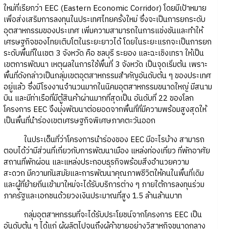
ใหม่ที่เรียกว่า EEC (Eastern Economic Corridor) โดยมีเป้าหมาย
เพื่อส่งเสริมการลงทุนในประเทศไทยครั้งใหม่ ซึ่งจะเป็นการยกระดับ
อุตสาหกรรมของประเทศ เพิ่มความสามารถในการแข่งขันและทำให้
เศรษฐกิจของไทยเติบโตในระยะยาวได้ โดยในระยะแรกจะเป็นการยก
ระดับพื้นที่ในเขต 3 จังหวัด คือ ชลบุรี ระยอง และฉะเชิงเทรา ให้เป็น
เขตการพัฒนา เหตุผลในการใช้พื้นที่ 3 จังหวัด เป็นจุดเริ่มต้น เพราะ
พื้นที่ดังกล่าวเป็นกลุ่มเขตอุตสาหกรรมสำคัญอันดับต้น ๆ ของประเทศ
อยู่แล้ว ซึ่งมีโรงงานจำนวนมากในนิคมอุตสาหกรรมขนาดใหญ่ มีสนาม
บิน และมีท่าเรือที่มีตู้สินค้าผ่านมากที่สุดเป็น อันดับที่ 22 ของโลก
โครงการ EEC จึงมุ่งพัฒนาต่อยอดจากพื้นที่ที่มีความพร้อมสูงสุดให้
เป็นพื้นที่นำร่องเขตเศรษฐกิจพิเศษภาคตะวันออก
ในประเด็นที่ว่าโครงการนำร่องของ EEC มีอะไรบ้าง สามารถ
ตอบได้ว่ามีส่วนที่เกี่ยวกับการพัฒนาเมือง แหล่งท่องเที่ยว ที่พักอาศัย
สถานที่พักผ่อน และแหล่งประกอบธุรกิจพร้อมสิ่งอำนวยความ
สะดวก มีความทันสมัยและการพัฒนาคุณภาพชีวิตให้คนในพื้นที่เดิม
และผู้ที่ย้ายถิ่นเข้ามาใหม่จะได้รับบริการต่าง ๆ ภายใต้การลงทุนร่วม
ภาครัฐและเอกชนด้วยวงเงินประมาณที่สูง 1.5 ล้านล้านบาท
กลุ่มอุตสาหกรรมที่จะได้รับประโยชน์จากโครงการ EEC เป็น
อันดับต้น ๆ ได้แก่ ผู้ผลิตไปจนถึงผู้ค้าขายอย่างวิสาหกิจขนาดกลาง