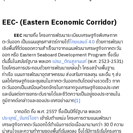
EEC- (Eastern Economic Corridor)
EEC
หมายถึง โครงการพัฒนาระเบียบเศรษฐกิจพิเศษภาค
ตะวันออก เป็นแผนยุทธศาสตร์ภายใต้
ไทยแลนด์ 4.0
ด้วยการพัฒนา
เชิงพื้นที่ที่ต่อยอดความสำเร็จมาจากแผนพัฒนาเศรษฐกิจภาคตะวัน
ออก หรือ Eastern Seaboard Development Program ซึ่งเริ่ม
ต้นขึ้นในสมัยรัฐบาล พลเอก
เปรม_ติณสูลานนท์
(พ.ศ. 2523-2531)
โดยโครงการประกอบด้วยการพัฒนาแหล่งน้ำ โครงสร้างพื้นฐาน
ท่าเรือ แผนการพัฒนาอุตสาหกรรม ส่งเสริมการลงทุน และอื่น ๆ ส่ง
ผลให้เศรษฐกิจและชุมชนในภาคตะวันออกเติบโตอย่างรวดเร็ว ภาค
ตะวันออกเป็นเสมือนหัวรถจักรในการลากจูงเศรษฐกิจของประเทศ
และมีผลต่อการยกระดับรายได้และชีวิตความเป็นอยู่ของประชาชนใน
ภูมิภาคดังกล่าวและของประเทศอย่างมาก
[1]
จากอดีต ถึง พ.ศ. 2557 ซึ่งเป็นปีที่รัฐบาล พลเอก
ประยุทธ์_จันทร์โอชา
เข้ารับตำแหน่ง โครงการตามแผนพัฒนา
เศรษฐกิจภาคตะวันออกได้ดำเนินการต่อเนื่องมานานกว่า 30 ปี ความ
น่าสนใจและความท้าทายของพื้นที่เริ่มลดลง จึงได้มีการริเริ่มโครงการ