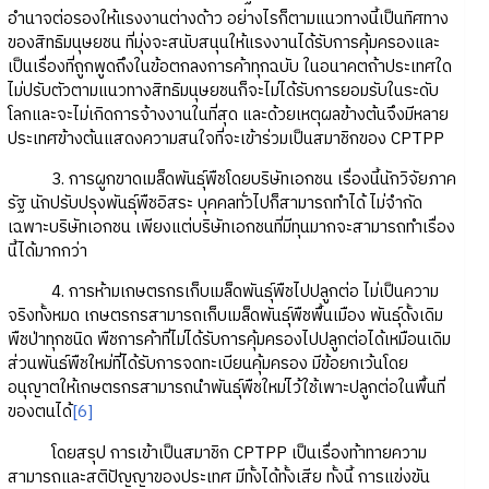
อำนาจต่อรองให้แรงงานต่างด้าว อย่างไรก็ตามแนวทางนี้เป็นทิศทาง
ของสิทธิมนุษยชน ที่มุ่งจะสนับสนุนให้แรงงานได้รับการคุ้มครองและ
เป็นเรื่องที่ถูกพูดถึงในข้อตกลงการค้าทุกฉบับ ในอนาคตถ้าประเทศใด
ไม่ปรับตัวตามแนวทางสิทธิมนุษยชนก็จะไม่ได้รับการยอมรับในระดับ
โลกและจะไม่เกิดการจ้างงานในที่สุด และด้วยเหตุผลข้างต้นจึงมีหลาย
ประเทศข้างต้นแสดงความสนใจที่จะเข้าร่วมเป็นสมาชิกของ CPTPP
3. การผูกขาดเมล็ดพันธุ์พืชโดยบริษัทเอกชน เรื่องนี้นักวิจัยภาค
รัฐ นักปรับปรุงพันธุ์พืชอิสระ บุคคลทั่วไปก็สามารถทำได้ ไม่จำกัด
เฉพาะบริษัทเอกชน เพียงแต่บริษัทเอกชนที่มีทุนมากจะสามารถทำเรื่อง
นี้ได้มากกว่า
4. การห้ามเกษตรกรเก็บเมล็ดพันธุ์พืชไปปลูกต่อ ไม่เป็นความ
จริงทั้งหมด เกษตรกรสามารถเก็บเมล็ดพันธุ์พืชพื้นเมือง พันธุ์ดั้งเดิม
พืชป่าทุกชนิด พืชการค้าที่ไม่ได้รับการคุ้มครองไปปลูกต่อได้เหมือนเดิม
ส่วนพันธ์พืชใหม่ที่ได้รับการจดทะเบียนคุ้มครอง มีข้อยกเว้นโดย
อนุญาตให้เกษตรกรสามารถนำพันธุ์พืชใหม่ไว้ใช้เพาะปลูกต่อในพื้นที่
ของตนได้
[6]
โดยสรุป การเข้าเป็นสมาชิก CPTPP เป็นเรื่องท้าทายความ
สามารถและสติปัญญาของประเทศ มีทั้งได้ทั้งเสีย ทั้งนี้ การแข่งขัน