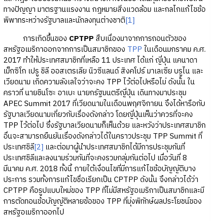
ทางปัญญา มาตรฐานแรงงาน กฎหมายสิ่งแวดล้อม และกลไกแก้ไขข้อ
พิพาทระหว่างรัฐบาลและนักลงทุนต่างชาติ
[1]
การเกิดขึ้นของ
CPTPP
สืบเนื่องมาจากการถอนตัวของ
สหรัฐอเมริกาออกจากการเป็นสมาชิกของ
TPP
ในเดือนมกราคม ค.ศ.
2017 ทำให้ประเทศสมาชิกที่เหลือ 11 ประเทศ ได้แก่ ญี่ปุ่น แคนาดา
เม็กซิโก เปรู ชิลี ออสเตรเลีย นิวซีแลนด์ สิงคโปร์ มาเลเซีย บรูไน และ
เวียดนาม เกิดความลังเลใจว่าจะคง TPP ไว้ต่อไปหรือไม่ ดังนั้น ใน
คราวที่ นายชินโซะ อาเบะ นายกรัฐมนตรีญี่ปุ่น เดินทางมาประชุม
APEC Summit 2017 ที่เวียดนามในเดือนพฤศจิกายน จึงได้หารือกับ
รัฐบาลเวียดนามเกี่ยวกับเรื่องดังกล่าว โดยญี่ปุ่นเห็นว่าควรที่จะคง
TPP ไว้ต่อไป ซึ่งรัฐบาลเวียดนามก็เห็นด้วย และหวังว่าประเทศสมาชิก
อื่นจะสามารถยืนยันเรื่องดังกล่าวได้ในคราวประชุม TPP Summit ที่
ประเทศชิลี
[2]
และต่อมาผู้นำประเทศสมาชิกได้มีการประชุมกันที่
ประเทศชิลีและลงนามร่วมกันที่จะคงรวมกลุ่มกันต่อไป เมื่อวันที่ 8
มีนาคม ค.ศ. 2018 ทั้งนี้ ภายใต้เงื่อนไขที่มีการแก้ไขข้อบัญญัติบาง
ประการ รวมทั้งการแก้ไขชื่อเรียกเป็น CPTPP ดังนั้น จึงกล่าวได้ว่า
CPTPP คือรูปแบบใหม่ของ TPP ที่ไม่มีสหรัฐอเมริกาเป็นสมาชิกและมี
การตัดทอนข้อบัญญัติหลายข้อของ TPP ที่มุ่งพิทักษ์ผลประโยชน์ของ
สหรัฐอเมริกาออกไป