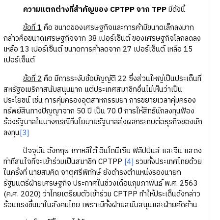
ความแตกต่างที่สำคัญของ CPTPP จาก TPP
มีดังนี้
ข้อที่ 1
คือ ขนาดของเศรษฐกิจและการค้ามีขนาดเล็กลงมาก
กล่าวคือขนาดเศรษฐกิจจาก 38 เปอร์เซ็นต์ ของเศรษฐกิจโลกลดลง
เหลือ 13 เปอร์เซ็นต์ ขนาดการค้าลดจาก 27 เปอร์เซ็นต์ เหลือ 15
เปอร์เซ็นต์
ข้อที่ 2
คือ มีการระงับข้อบัญญัติ 22 ซึ่งส่วนใหญ่เป็นประเด็นที่
สหรัฐอเมริกาสนับสนุนมาก แต่ประเทศสมาชิกอื่นไม่เห็นว่าเป็น
ประโยชน์ เช่น การคุ้มครองอุตสาหกรรมยา การขยายเวลาคุ้มครอง
ทรัพย์สินทางปัญญาจาก 50 ปี เป็น 70 ปี การให้สิทธินักลงทุนฟ้อง
ร้องรัฐบาลในบางกรณีที่นโยบายรัฐบาลส่งผลกระทบต่อธุรกิจของนัก
ลงทุน
[3]
ปัจจุบัน อังกฤษ เกาหลีใต้ อินโดนีเซีย ฟิลิปปินส์ และจีน แสดง
ท่าทีสนใจที่จะเข้าร่วมเป็นสมาชิก CPTPP
[4]
รวมทั้งประเทศไทยด้วย
ในครั้งที่ นายสมคิด จาตุศรีพิทักษ์ ยังดำรงตำแหน่งรองนายก
รัฐมนตรีฝ่ายเศรษฐกิจ ประกาศในช่วงเดือนกุมภาพันธ์ พ.ศ. 2563
(ค.ศ. 2020) ว่าไทยเตรียมตัวเข้าร่วม CPTPP ทำให้ประเด็นดังกล่าว
ร้อนแรงขึ้นมาในสังคมไทย เพราะมีทั้งฝ่ายสนับสนุนและฝ่ายคัดค้าน