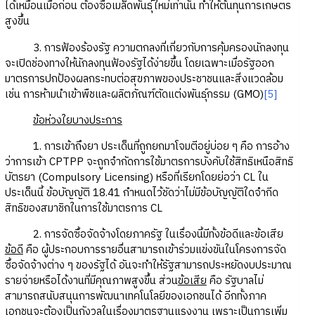
ได้เหมือนเมื่อก่อน ต้องซื้อเมล็ดพันธุ์ใหม่เท่านั้น ทำให้ต้นทุนการเกษตร
สูงขึ้น
3. การฟ้องร้องรัฐ ความตกลงที่เกี่ยวกับการคุ้มครองนักลงทุน
จะเปิดช่องทางให้นักลงทุนฟ้องรัฐได้ง่ายขึ้น โดยเฉพาะเมื่อรัฐออก
มาตรการปกป้องผลกระทบต่อสุขภาพของประชาชนและสิ่งแวดล้อม
เช่น การห้ามนำเข้าพืชและผลิตภัณฑ์ตัดแต่งพันธุ์กรรม (GMO)
[5]
ข้อห่วงใยบางประการ
1. การเข้าถึงยา ประเด็นที่ถูกยกมาโจมตีอยู่บ่อย ๆ คือ การอ้าง
ว่าการเข้า CPTPP จะถูกจำกัดการใช้มาตรการบังคับใช้สิทธิเหนือสิทธิ
บัตรยา (Compulsory Licensing) หรือที่เรียกโดยย่อว่า CL ใน
ประเด็นนี้ ข้อบัญญัติ 18.41 กำหนดไว้ชัดว่าไม่มีข้อบัญญัติใดจำกีด
สิทธิของสมาชิกในการใช้มาตรการ CL
2. การจัดซื้อจัดจ้างโดยภาครัฐ ในเรื่องนี้มีทั้งข้อดีและข้อเสีย
ข้อดี
คือ ผู้ประกอบการรายอื่นสามารถเข้าร่วมแข่งขันในโครงการจัด
ซื้อจัดจ้างต่าง ๆ ของรัฐได้ อันจะทำให้รัฐสามารถประหยัดงบประมาณ
รายจ่ายหรือได้งานที่มีคุณภาพสูงขึ้น ส่วน
ข้อเสีย
คือ รัฐบาลไม่
สามารถสนับสนุนการพัฒนาเทคโนโลยีของเอกชนได้ อีกทั้งภาค
เอกชนจะต้องเป็นกังวลในเรื่องมาตรฐานแรงงาน เพราะเป็นการเพิ่ม