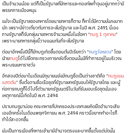
เป็นจำนวนน้อย แต่ก็เป็นรัฐบาลที่มีทหารและกองทัพค้ำจุนอยู่มากกว่ามี
พรรคการเมืองหนุน
แม้จะเป็นรัฐบาลของทหารโดยนายทหารก็ตาม ก็หาได้มีความมั่นคงมาก
นัก เพราะมีข่าวเกี่ยวกับการจะล้มรัฐบาล และในปี พ.ศ. 2491 นี่เอง
ทางรัฐบาลก็จับกลุ่มนายทหารจำนวนหนึ่งในข้อหา “
กบฏ 1 ตุลาคม
”
เพราะนายทหารกลุ่มนี้วางแผนกันที่จะล้มรัฐบาล
ต่อมาอีกหนึ่งปีนี้ก็มีกบฏเกิดขึ้นตอนต้นปีเรียกว่า “
กบฏวังหลวง
” โดย
ฝ่าย
กบฏ
ได้ไปยึดกระทรวงการคลังซึ่งตอนนั้นมีที่ทำการอยู่ในบริเวณ
พระบรมมหาราชวัง
อีกสองปีต่อมาในเดือนมิถุนายนยังมีกบฏชื่อเป็นต่างชาติคือ “
กบฏแมน
แฮตตัน
” ซึ่งตั้งตามชื่อเรือขุดที่รัฐบาลสหรัฐมอบให้รัฐบาลไทย และผู้
ก่อการกบฏก็ได้ไปจี้ตัวนายกรัฐมนตรีในวันที่รับมอบเรือขุดนั่นเอง
เหตุการณ์นี้เกิดในปี พ.ศ. 2494
ปราบกบฏมาบ่อย คณะทหารที่ปกครองประเทศเลยคิดยึดอำนาจเสีย
เองอีกครั้งในเดือนพฤศจิกายน พ.ศ. 2494 คราวนี้อยากทำอะไรก็
ทำได้สะดวกขึ้น
นับเป็นการเมืองที่ทหารเข้ามามีอำนาจตรงและมากขึ้นตั้งแต่บัดนั้น