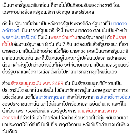
เป็นนายกรัฐมนตรีมาก่อน ก็อาจไม่เป็นที่ยอมรับของต่างชาติ โดย
เฉพาะอย่างยิ่งสหรัฐอเมริกา อังกฤษ และฝรั่งเศส
ดังนั้น รัฐบาลที่เข้ามาเป็นหลังการรัฐประหารก็คือ รัฐบาลที่มี
นายควง
อภัยวงศ์
เป็นนายกรัฐมนตรี ทั้งนี้ เพราะนายควง ตอนนั้นเป็นหัวหน้า
พรรคประชาธิปัตย์
ซึ่งเป็น
พรรคฝ่ายค้าน
ของรัฐบาลอยู่ ได้
อภิปราย
ทั่วไป
เล่นงานรัฐบาลมา 8 วัน กับ 7 คืน แต่ลงมติแล้วรัฐบาลชนะ ที่เอา
นายควง มาเป็นนั้นอีกอย่างหนึ่งก็คือ นายควง เคยเป็นนายกรัฐมนตรี
มาก่อนเหมือนกัน และก็เป็นคนอยู่ในคณะผู้เปลี่ยนแปลงการปกครอง
ด้วย ที่สำคัญไปกว่าอย่างอื่นก็คือ จะให้นายควง มาเป็นนายกรัฐมนตรี
ตั้งรัฐบาลและจัดการเลือกตั้งทั่วไปหาสมาชิกสภาชุดใหม่นั่นเอง
ส่วน
รัฐธรรมนูญฉบับ พ.ศ. 2489
อันเป็นรัฐธรรมนูญที่มีความเป็น
ประชาธิปไตยมากในสมัยนั้น ไม่มีสมาชิกสภาผู้แทนราษฎรมาจากการ
แต่งตั้งเลย แต่ก็มี
สมาชิกพฤฒสภา
ที่จะให้มาจาก
การเลือกตั้งทางอ้อม
ของประชาชนเท่านั้น เขาได้ล้มเลิกไปพร้อมกับการยึดอำนาจ และก็ไม่
น่าห่วง เพราะรองหัวหน้าคณะรัฐประหาร
นายพันเอกหลวงกาจ
สงคราม
ได้ร่างไว้แล้ว โดยซ่อนไว้อย่างเรียบร้อยที่ใต้ตุ่ม หยิบฉวยเอา
มาประกาศใช้ได้ทันที ในวันที่ 9 พฤศจิกายน หลังวันยึดอำนาจได้เพียง
วันเดียว