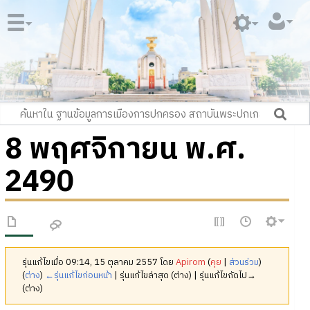
8 พฤศจิกายน พ.ศ.
2490
รุ่นแก้ไขเมื่อ 09:14, 15 ตุลาคม 2557 โดย
Apirom
(
คุย
|
ส่วนร่วม
)
(
ต่าง
)
←รุ่นแก้ไขก่อนหน้า
| รุ่นแก้ไขล่าสุด (ต่าง) | รุ่นแก้ไขถัดไป→
(ต่าง)