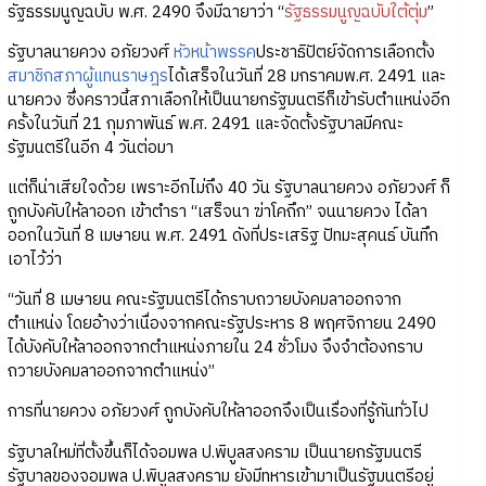
รัฐธรรมนูญฉบับ พ.ศ. 2490 จึงมีฉายาว่า “
รัฐธรรมนูญฉบับใต้ตุ่ม
”
รัฐบาลนายควง อภัยวงศ์
หัวหน้าพรรค
ประชาธิปัตย์จัดการเลือกตั้ง
สมาชิกสภาผู้แทนราษฎร
ได้เสร็จในวันที่ 28 มกราคมพ.ศ. 2491 และ
นายควง ซึ่งคราวนี้สภาเลือกให้เป็นนายกรัฐมนตรีก็เข้ารับตำแหน่งอีก
ครั้งในวันที่ 21 กุมภาพันธ์ พ.ศ. 2491 และจัดตั้งรัฐบาลมีคณะ
รัฐมนตรีในอีก 4 วันต่อมา
แต่ก็น่าเสียใจด้วย เพราะอีกไม่ถึง 40 วัน รัฐบาลนายควง อภัยวงศ์ ก็
ถูกบังคับให้ลาออก เข้าตำรา “เสร็จนา ฆ่าโคถึก” จนนายควง ได้ลา
ออกในวันที่ 8 เมษายน พ.ศ. 2491 ดังที่ประเสริฐ ปัทมะสุคนธ์ บันทึก
เอาไว้ว่า
“วันที่ 8 เมษายน คณะรัฐมนตรีได้กราบถวายบังคมลาออกจาก
ตำแหน่ง โดยอ้างว่าเนื่องจากคณะรัฐประหาร 8 พฤศจิกายน 2490
ได้บังคับให้ลาออกจากตำแหน่งภายใน 24 ชั่วโมง จึงจำต้องกราบ
ถวายบังคมลาออกจากตำแหน่ง”
การที่นายควง อภัยวงศ์ ถูกบังคับให้ลาออกจึงเป็นเรื่องที่รู้กันทั่วไป
รัฐบาลใหม่ที่ตั้งขึ้นก็ได้จอมพล ป.พิบูลสงคราม เป็นนายกรัฐมนตรี
รัฐบาลของจอมพล ป.พิบูลสงคราม ยังมีทหารเข้ามาเป็นรัฐมนตรีอยู่