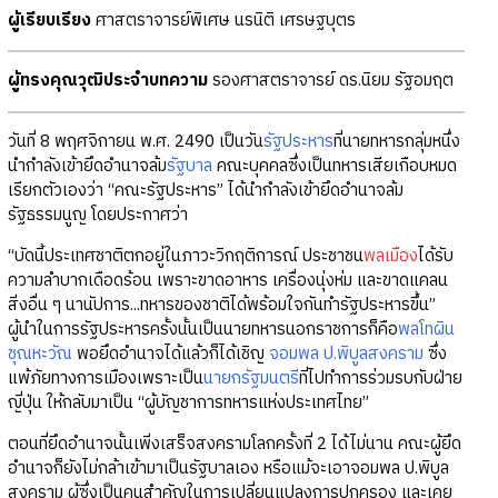
ผู้เรียบเรียง
ศาสตราจารย์พิเศษ นรนิติ เศรษฐบุตร
ผู้ทรงคุณวุฒิประจำบทความ
รองศาสตราจารย์ ดร.นิยม รัฐอมฤต
วันที่ 8 พฤศจิกายน พ.ศ. 2490 เป็นวัน
รัฐประหาร
ที่นายทหารกลุ่มหนึ่ง
นำกำลังเข้ายึดอำนาจล้ม
รัฐบาล
คณะบุคคลซึ่งเป็นทหารเสียเกือบหมด
เรียกตัวเองว่า “คณะรัฐประหาร” ได้นำกำลังเข้ายึดอำนาจล้ม
รัฐธรรมนูญ โดยประกาศว่า
“บัดนี้ประเทศชาติตกอยู่ในภาวะวิกฤติการณ์ ประชาชน
พลเมือง
ได้รับ
ความลำบากเดือดร้อน เพราะขาดอาหาร เครื่องนุ่งห่ม และขาดแคลน
สิ่งอื่น ๆ นานัปการ...ทหารของชาติได้พร้อมใจกันทำรัฐประหารขึ้น”
ผู้นำในการรัฐประหารครั้งนั้นเป็นนายทหารนอกราชการก็คือ
พลโทผิน
ชุณหะวัณ
พอยึดอำนาจได้แล้วก็ได้เชิญ
จอมพล ป.พิบูลสงคราม
ซึ่ง
แพ้ภัยทางการเมืองเพราะเป็น
นายกรัฐมนตรี
ที่ไปทำการร่วมรบกับฝ่าย
ญี่ปุ่น ให้กลับมาเป็น “ผู้บัญชาการทหารแห่งประเทศไทย”
ตอนที่ยึดอำนาจนั้นเพิ่งเสร็จสงครามโลกครั้งที่ 2 ได้ไม่นาน คณะผู้ยึด
อำนาจก็ยังไม่กล้าเข้ามาเป็นรัฐบาลเอง หรือแม้จะเอาจอมพล ป.พิบูล
สงคราม ผู้ซึ่งเป็นคนสำคัญในการเปลี่ยนแปลงการปกครอง และเคย