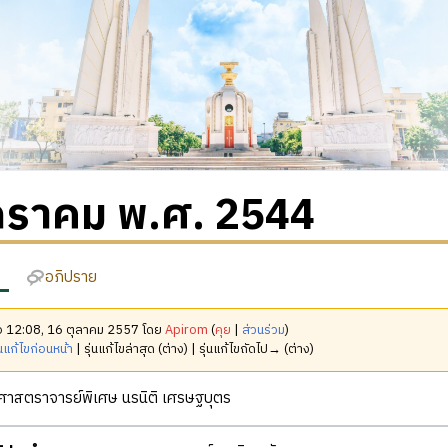
กราคม พ.ศ. 2544
อภิปราย
มื่อ 12:08, 16 ตุลาคม 2557 โดย
Apirom
(
คุย
|
ส่วนร่วม
)
นแก้ไขก่อนหน้า
| รุ่นแก้ไขล่าสุด (ต่าง) | รุ่นแก้ไขถัดไป→ (ต่าง)
าสตราจารย์พิเศษ นรนิติ เศรษฐบุตร