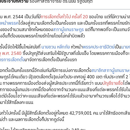
ุฒิประจำบทความ
รองศาสตราจารย์ ดร.นิยม รัฐอมฤต
ม พ.ศ. 2544 เป็นวันที่มี
การเลือกตั้งทั่วไป ครั้งที่ 20
ของไทย แต่ที่มีความน่า
ัวหน้าพรรค
ได้ลงสู่สนามเลือกตั้งเป็นครั้งแรก และเป็นครั้งแรกที่พรรคไทยรักไ
นึ่งของจำนวนสมาชิกทั้งหมดของ
สภาผู้แทนราษฎร
แต่ก็มากพอที่จะเป็นแกนจั
อื่นก็ต้องยอมพรรคไทยรักไทยโดยไม่กล้าบิดพลิ้ว
้งนี้จัดให้มีขึ้นใหม่สมัยที่
นายชวน หลีกภัย
หัวหน้า
พรรคประชาธิปัตย์
เป็น
นายก
ญ พ.ศ. 2540
ซึ่งบัญญัติส่งเสริมให้มีรัฐบาลที่เข้มแข็ง โดยพรรคการเมืองก็
การเลือกตั้ง
มาจัดการเลือกตั้งเป็นครั้งแรก
ลือกตั้งเป็นครั้งแรกนี้อีกเช่นกันที่มีการแบ่งการเลือกตั้ง
สมาชิกสภาผู้แทนราษ
ราษฎรได้คนเดียว มี[เขตเลือกตั้ง]แบ่งทั่วประเทศอยู่ 400 เขต กับประเภทที่ 2
คน ทางพรรคการเมืองต้องส่งผู้สมัครประเภทนี้ที่เรียกว่า แบบ
บัญชีรายชื่อ
ได้
งในสภาของผู้แทนประเภทนี้ต้องคิดจากจำนวนคะแนนเสียงที่แต่ละพรรคได้รับในวั
ต่มีเงื่อนไขว่าคะแนนเสียงที่แต่ละพรรคได้รับแล้วเอามาคำนวณเพื่อได้จำน
อกมาใช้สิทธิ์ลงคะแนน
งทั่วไปครั้งนี้ มีผู้มีสิทธิ์เลือกตั้งอยู่ทั้งหมด 42,759,001 คน มาใช้สิทธิ
ม่ต่ำ และผลการเลือกตั้งก็ปรากฏดังนี้