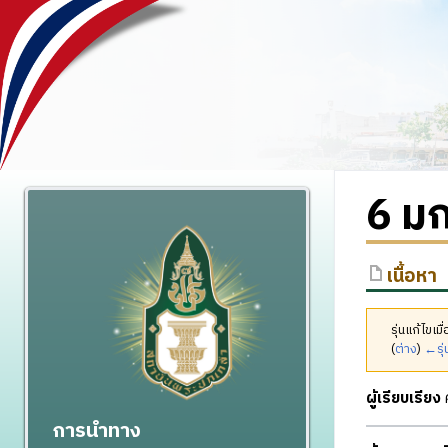
6 ม
เนื้อหา
รุ่นแก้ไขเ
(
ต่าง
)
←รุ่
ผู้เรียบเรียง
ศ
การนำทาง