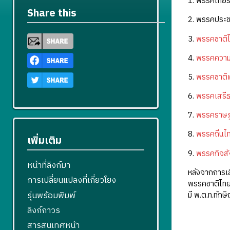
1. พรรคไทยร
Share this
2. พรรคประช
3.
พรรคชาติ
4.
พรรคความห
5.
พรรคชาติ
6.
พรรคเสรี
7.
พรรคราษ
8.
พรรคถิ่นไ
เพิ่มเติม
9.
พรรคกิจส
หน้าที่ลิงก์มา
หลังจากการเล
การเปลี่ยนแปลงที่เกี่ยวโยง
พรรคชาติไทยก
รุ่นพร้อมพิมพ์
มี พ.ต.ท.ทักษ
ลิงก์ถาวร
สารสนเทศหน้า