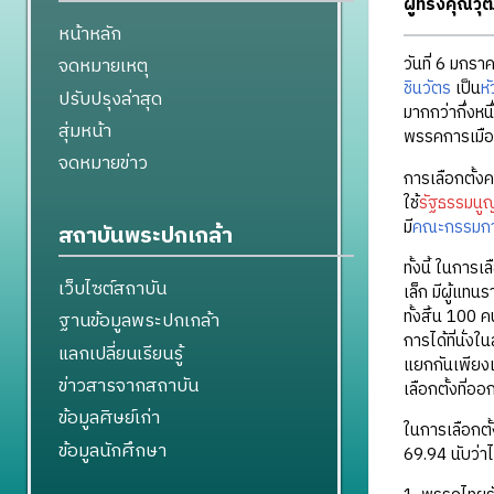
ผู้ทรงคุณว
หน้าหลัก
จดหมายเหตุ
วันที่ 6 มกราค
ชินวัตร
เป็น
ห
ปรับปรุงล่าสุด
มากกว่ากึ่งห
สุ่มหน้า
พรรคการเมือง
จดหมายข่าว
การเลือกตั้งครั
ใช้
รัฐธรรมนู
มี
คณะกรรมการ
สถาบันพระปกเกล้า
ทั้งนี้ ในการเ
เว็บไซต์สถาบัน
เล็ก มีผู้แทน
ทั้งสิ้น 100 
ฐานข้อมูลพระปกเกล้า
การได้ที่นั่
แลกเปลี่ยนเรียนรู้
แยกกันเพียงแ
ข่าวสารจากสถาบัน
เลือกตั้งที่อ
ข้อมูลศิษย์เก่า
ในการเลือกตั้
ข้อมูลนักศึกษา
69.94 นับว่าไ