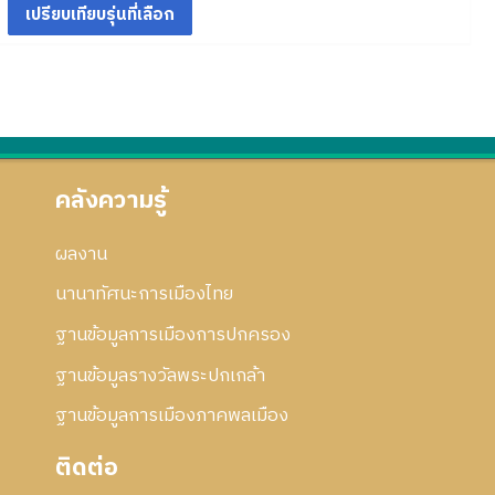
า
อ
ม
ว
ก้
ร
ก
ย่
า
ไ
แ
า
อ
ม
ข
ก้
ร
ก
ย่
ไ
แ
า
อ
ข
ก้
ร
ก
ไ
แ
า
ข
ก้
ร
คลังความรู้
ไ
แ
ข
ก้
ผลงาน
ไ
ข
นานาทัศนะการเมืองไทย
ฐานข้อมูลการเมืองการปกครอง
ฐานข้อมูลรางวัลพระปกเกล้า
ฐานข้อมูลการเมืองภาคพลเมือง
ติดต่อ