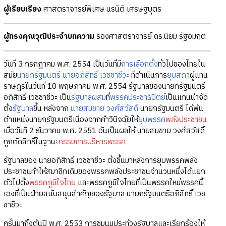
ผู้เรียบเรียง
ศาสตราจารย์พิเศษ นรนิติ เศรษฐบุตร
ผู้ทรงคุณวุฒิประจำบทความ
รองศาสตราจารย์ ดร.นิยม รัฐอมฤต
วันที่ 3 กรกฎาคม พ.ศ. 2554 เป็นวันที่มี
การเลือกตั้ง
ทั่วไปของไทยใน
สมัย
นายกรัฐมนตรี
นายอภิสิทธิ์ เวชชาชีวะ
ที่ดำเนินการ
ยุบสภา
ผู้แทน
ราษฎรในวันที่ 10 พฤษภาคม พ.ศ. 2554 รัฐบาลของนายกรัฐมนตรี
อภิสิทธิ์ เวชชาชีวะ เป็น
รัฐบาลผสม
ที่
พรรคประชาธิปัตย์
เป็นแกนนำจัด
ตั้ง
รัฐบาล
ขึ้น หลังจาก
นายสมชาย วงศ์สวัสดิ์
นายกรัฐมนตรี ได้พ้น
ตำแหน่งนายกรัฐมนตรีเนื่องจากคำวินิจฉัยให้
ยุบพรรค
พลังประชาชน
เมื่อวันที่ 2 ธันวาคม พ.ศ. 2551 อันเป็นผลให้ นายสมชาย วงศ์สวัสดิ์
ถูกตัดสิทธิ์ในฐานะ
กรรมการบริหารพรรค
รัฐบาลของ นายอภิสิทธิ์ เวชชาชีวะ ตั้งขึ้นมาหลังการยุบพรรคพลัง
ประชาชนทำให้สมาชิกเดิมของพรรคพลังประชาชนจำนวนหนึ่งได้แยก
ตัวไปตั้ง
พรรคภูมิใจไทย
และพรรคภูมิใจไทยที่เป็นพรรคใหม่พรรคนี้
เองที่เป็นฝ่ายสนับสนุนสำคัญของรัฐบาล นายกรัฐมนตรีอภิสิทธิ์ เวช
ชาชีวะ
ครั้นมาถึงต้นปี พ.ศ. 2553 การชุมนุมประท้วงรัฐบาลและเรียกร้องให้