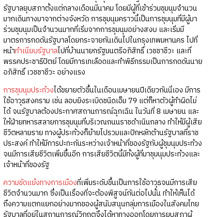
รัฐบาลยุบสภาตั้งแต่กลางเดือนมีนาคม โดยมีผู้ที่เข้าร่วมชุมนุมจำนวน
มากเดินทางมาจากต่างจังหวัด การชุมนุมคราวนี้เป็นการชุมนุมที่มีผู้มา
ร่วมชุมนุมเป็นจำนวนมากที่เริ่มจากการชุมนุมอย่างสงบ และเริ่มมี
มาตรการกดดันรัฐบาลโดยกระจายกันเดินไปในกรุงเทพมหานคร ไปที่
หน้า
ทำเนียบรัฐบาล
ไปที่บ้านนายกรัฐมนตรีอภิสิทธิ์ เวชชาชีวะ และที่
พรรคประชาธิปัตย์ โดยมีการเทเลือดและทำพิธีกรรมเป็นการกดดันนาย
อภิสิทธิ์ เวชชาชีวะ อย่างแรง
การชุมนุมประท้วง
ได้ขยายตัวขึ้นในเดือนเมษายนปีเดียวกันนี่เอง มีการ
ใช้อาวุธสงคราม เช่น ลอบยิงระเบิดชนิดเอ็ม 79 แต่ก็หาตัวผู้ทำผิดไม่
ได้ จนรัฐบาลต้องประกาศสถานการณ์ฉุกเฉิน ในวันที่ 8 เมษายน และ
ให้ฝ่ายทหารสลายการชุมนุมที่บริเวณถนนราชดำเนินกลาง ทำให้มีผู้เสีย
ชีวิตหลายราย ทางผู้ประท้วงก็ย้ายไปรวมและปักหลักต้านรัฐบาลที่ราช
ประสงค์ ทำให้มีการปะทะกันระหว่างเจ้าหน้าที่ของรัฐกับผู้ชุมนุมประท้วง
จนมีการเสียชีวิตเพิ่มขึ้นอีก การเสียชีวิตนี้มีทั้งผู้ที่มาชุมนุมประท้วงและ
เจ้าหน้าที่ของรัฐ
ความขัดแย้งทางการเมือง
ที่เพิ่มระดับขึ้นเป็นการใช้อาวุธจนมีการเสีย
ชีวิตจำนวนมาก ซึ่งเป็นเรื่องที่จะต้องพิสูจน์กันต่อไปนั้น ทำให้เห็นได้
ถึงความแตกแยกอย่างมากของผู้สนับสนุนกลุ่มการเมืองในสังคมไทย
รัฐบาลที่อยู่ในสถานการณ์วิกฤตจึงได้หาทางออกโดยการยุบสภาผู้