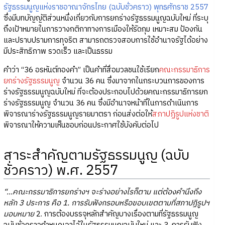
รัฐธรรมนูญแห่งราชอาณาจักรไทย (ฉบับชั่วคราว) พุทธศักราช 2557
ซึ่งมีบทบัญญัติส่วนหนึ่งเกี่ยวกับการยกร่างรัฐธรรมนูญฉบับใหม่ ที่ระบุ
ถึงเป้าหมายในการวางกติกาทางการเมืองให้รัดกุม เหมาะสม ป้องกัน
และปราบปรามการทุจริต สามารถตรวจสอบการใช้อำนาจรัฐได้อย่าง
มีประสิทธิภาพ รวดเร็ว และเป็นธรรม
คำว่า “36 อรหันต์ทองคำ” เป็นคำที่สื่อมวลชนใช้เรียก
คณะกรรมาธิการ
ยกร่างรัฐธรรมนูญ
จำนวน 36 คน ซึ่งมาจากในกระบวนการของการ
ร่างรัฐธรรมนูญฉบับใหม่ ที่จะต้องประกอบไปด้วยคณะกรรมาธิการยก
ร่างรัฐธรรมนูญ จำนวน 36 คน ซึ่งมีอำนาจหน้าที่ในการดำเนินการ
พิจารณาร่างรัฐธรรมนูญรายมาตรา ก่อนส่งต่อให้
สภาปฏิรูปแห่งชาติ
พิจารณาให้ความเห็นชอบก่อนประกาศใช้บังคับต่อไป
สาระสำคัญตามรัฐธรรมนูญ (ฉบับ
ชั่วคราว) พ.ศ. 2557
“...คณะกรรมาธิการยกร่างฯ จะร่างอย่างไรก็ตาม แต่ต้องคำนึงถึง
หลัก 3 ประการ คือ 1. การรับฟังกรอบหรือขอบเขตตามที่สภาปฏิรูปฯ
มอบหมาย
2. การต้องบรรจุหลักสำคัญบางเรื่องตามที่รัฐธรรมนูญ