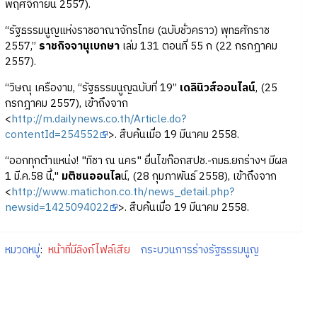
พฤศจิกายน 2557).
“รัฐธรรมนูญแห่งราชอาณาจักรไทย (ฉบับชั่วคราว) พุทธศักราช
2557,”
ราชกิจจานุเบกษา
เล่ม 131 ตอนที่ 55 ก (22 กรกฎาคม
2557).
“วิษณุ เครืองาม, “รัฐธรรมนูญฉบับที่ 19”
เดลินิวส์ออนไลน์
, (25
กรกฎาคม 2557), เข้าถึงจาก
<
http://m.dailynews.co.th/Article.do?
contentId=254552
>. สืบค้นเมื่อ 19 มีนาคม 2558.
“ออกทุกตำแหน่ง! "ทิชา ณ นคร" ยื่นไขก๊อกสปช.-กมธ.ยกร่างฯ มีผล
1 มี.ค.58 นี้,"
มติชนออนไล
น์, (28 กุมภาพันธ์ 2558), เข้าถึงจาก
<
http://www.matichon.co.th/news_detail.php?
newsid=1425094022
>. สืบค้นเมื่อ 19 มีนาคม 2558.
หมวดหมู่
:
หน้าที่มีลิงก์ไฟล์เสีย
กระบวนการร่างรัฐธรรมนูญ