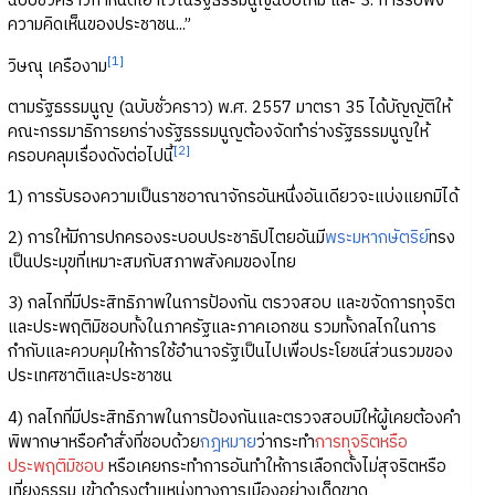
ฉบับชั่วคราวกำหนดเอาไว้ในรัฐธรรมนูญฉบับใหม่ และ 3. การรับฟัง
ความคิดเห็นของประชาชน...”
[1]
วิษณุ เครืองาม
ตามรัฐธรรมนูญ (ฉบับชั่วคราว) พ.ศ. 2557 มาตรา 35 ได้บัญญัติให้
คณะกรรมาธิการยกร่างรัฐธรรมนูญต้องจัดทำร่างรัฐธรรมนูญให้
[2]
ครอบคลุมเรื่องดังต่อไปนี้
1) การรับรองความเป็นราชอาณาจักรอันหนึ่งอันเดียวจะแบ่งแยกมิได้
2) การให้มีการปกครองระบอบประชาธิปไตยอันมี
พระมหากษัตริย์
ทรง
เป็นประมุขที่เหมาะสมกับสภาพสังคมของไทย
3) กลไกที่มีประสิทธิภาพในการป้องกัน ตรวจสอบ และขจัดการทุจริต
และประพฤติมิชอบทั้งในภาครัฐและภาคเอกชน รวมทั้งกลไกในการ
กำกับและควบคุมให้การใช้อำนาจรัฐเป็นไปเพื่อประโยชน์ส่วนรวมของ
ประเทศชาติและประชาชน
4) กลไกที่มีประสิทธิภาพในการป้องกันและตรวจสอบมิให้ผู้เคยต้องคำ
พิพากษาหรือคำสั่งที่ชอบด้วย
กฎหมาย
ว่ากระทำ
การทุจริตหรือ
ประพฤติมิชอบ
หรือเคยกระทำการอันทำให้การเลือกตั้งไม่สุจริตหรือ
เที่ยงธรรม เข้าดำรงตำแหน่งทางการเมืองอย่างเด็ดขาด