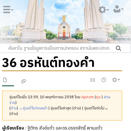
36 อรหันต์ทองคำ
รุ่นแก้ไขเมื่อ 13:59, 10 พฤศจิกายน 2558 โดย
Apirom
(
คุย
|
ส่วน
ร่วม
)
(
ต่าง
)
←รุ่นแก้ไขก่อนหน้า
| รุ่นแก้ไขล่าสุด (ต่าง) | รุ่นแก้ไขถัดไป→
(ต่าง)
ผู้เรียบเรียง
: ฐิติกร สังข์แก้ว และดร.อรรถสิทธิ์ พานแก้ว