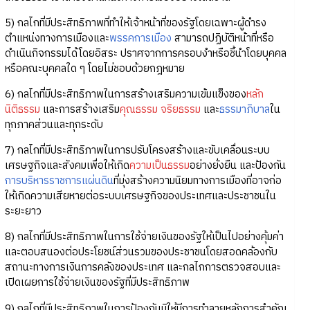
5) กลไกที่มีประสิทธิภาพที่ทำให้เจ้าหน้าที่ของรัฐโดยเฉพาะผู้ดำรง
ตำแหน่งทางการเมืองและ
พรรคการเมือง
สามารถปฏิบัติหน้าที่หรือ
ดำเนินกิจกรรมได้โดยอิสระ ปราศจากการครอบงำหรือชี้นำโดยบุคคล
หรือคณะบุคคลใด ๆ โดยไม่ชอบด้วยกฎหมาย
6) กลไกที่มีประสิทธิภาพในการสร้างเสริมความเข้มแข็งของ
หลัก
นิติธรรม
และการสร้างเสริม
คุณธรรม
จริยธรรม
และ
ธรรมาภิบาล
ใน
ทุกภาคส่วนและทุกระดับ
7) กลไกที่มีประสิทธิภาพในการปรับโครงสร้างและขับเคลื่อนระบบ
เศรษฐกิจและสังคมเพื่อให้เกิด
ความเป็นธรรม
อย่างยั่งยืน และป้องกัน
การบริหารราชการแผ่นดิน
ที่มุ่งสร้างความนิยมทางการเมืองที่อาจก่อ
ให้เกิดความเสียหายต่อระบบเศรษฐกิจของประเทศและประชาชนใน
ระยะยาว
8) กลไกที่มีประสิทธิภาพในการใช้จ่ายเงินของรัฐให้เป็นไปอย่างคุ้มค่า
และตอบสนองต่อประโยชน์ส่วนรวมของประชาชนโดยสอดคล้องกับ
สถานะทางการเงินการคลังของประเทศ และกลไกการตรวจสอบและ
เปิดเผยการใช้จ่ายเงินของรัฐที่มีประสิทธิภาพ
9) กลไกที่มีประสิทธิภาพในการป้องกันมิให้มีการทำลายหลักการสำคัญ