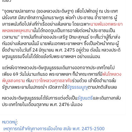
เดียว
“จุดหมายปลายทาง (ของหลวงประดิษฐฯ) เพื่อไปพักอยู่ ณ ประเทศ
ฝรั่งเศส มีสมาชิกสภาผู้แทนราษฎร พ่อค้า ประชาชน ข้าราชการ ผู้
เคารพนับถือไปส่งที่ท่าเรืออย่างล้นหลาม โดยเฉพาะ
นายพันเอกพระยา
พหลพลพยุหเสนา
นั้นได้กอดจูบเป็นการอาลัยต่อหน้าประชาชนเป็น
เวลานาน” จากบันทึกเล่าของประเสริฐ ปัทมะสุคนธ์ จะเห็นว่าผู้ที่มาส่ง
กันอย่างล้นหลามนั้นมี นายพันเอกพระยาพหลฯ ซึ่งเป็นหัวหน้าคณะผู้
ยึดอำนาจในวันที่ 24 มิถุนายน พ.ศ. 2475 อยู่ด้วย ดังนั้น หลวงประดิ
ษฐมนูธรรมจึงไม่ได้ขัดแย้งกับพระยาพหลฯ อย่างแน่นอน
แต่หลังจากหลวงประดิษฐมนูธรรมเดินทางออกจากประเทศไทยไป
เพียง 69 วันไม่นานเกินรอ พระยาพหลฯ ก็นำคณะทหารที่มี
พันโทหลวง
พิบูลสงคราม
กับ
นาวาโทหลวงศุภชลาศัย
ร่วมด้วย เข้ายึดอำนาจล้ม
รัฐบาลพระยามโนปกรณ์ฯ เปิดสภาใช้
รัฐธรรมนูญ
ตามปกติเสียเลย
หลวงประดิษฐมนูธรรมได้รับการแต่งตั้งเป็น
รัฐมนตรี
และเดินทางกลับ
ประเทศไทยในเดือนตุลาคม พ.ศ. 2476 นั่นเอง
หมวดหมู่
:
เหตุการณ์สำคัญทางการเมืองไทย สมัย พ.ศ. 2475-2500