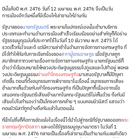
ปีนั้นคือปี พ.ศ. 2476 วันที่ 12 เมษายน พ.ศ. 2476 จึงเป็นวัน
การเมืองอีกวันหนึ่งที่มีเรื่องให้เล่าขานให้อ่านกัน
รัฐบาลของ
นายกรัฐมนตรี
พระยามโนปกรณ์เองนั้นเข้ามาบริหาร
ประเทศและทำงานด้านการเมืองสำเร็จเรียบร้อยอย่างสำคัญก็คือร่าง
รัฐธรรมนูญฉบับที่ประกาศใช้ในวันที่ 10 ธันวาคม พ.ศ. 2475 ได้
รวดเร็วทันใจและดี แต่มีความล่าช้าในด้านการจัดการทางเศรษฐกิจ ที่
มิได้ทำให้ทันกับการเรียกร้องของ
สภาผู้แทนราษฎร
เมื่อรัฐบาลถูก
สมาชิกสภาทวงถามเรื่องการจัดการทางเศรษฐกิจ นายกรัฐมนตรีก็
อ้างว่าได้มอบหมายให้หลวงประดิษฐมนูธรรมไปดูแลและไปทำอยู่ พอหล
วงประดิษฐมนูธรรม
ร่างเค้าโครงเศรษฐกิจ
มาเสนอรัฐบาลก็มีปัญหา
เกิดขึ้น ตอนที่ตั้งอนุกรรมการพิจารณาในเรื่องนี้ อนุกรรมการเสียง
ข้างมากเห็นด้วยกับเค้าโครงเศรษฐกิจ ที่เป็นปัญหาก็เนื่องจากเมื่อ
เสนอคณะรัฐมนตรีเสียงข้างมากในคณะรัฐมนตรีไม่เห็นด้วย ถึงกับมี
เสียงไปในทำนองว่าเป็นโครงการคล้าย ๆ แบบคอมมิวนิสต์ แสดงว่า
คอมมิวนิสต์ถูกอ้างถึงกันแล้วในตอนนั้น
ที่นึกไม่ถึงก็คือการขัดแย้งในเรื่องนี้ได้นำไปสู่กรณีที่รัฐบาลขอออก
พระ
ราชกฤษฎีกาปิดสภา
และงดใช้รัฐธรรมนูญบางมาตรา ในวันที่ 1
เมษายน พ.ศ. 2476 กลายเป็นเรื่องที่เล่าขานเป็นตำนานกันเลยทีเดียว