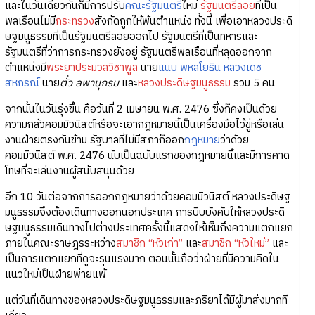
และในวันเดียวกันก็มีการปรับ
คณะรัฐมนตรี
ใหม่
รัฐมนตรีลอย
ที่เป็น
พลเรือนไม่มี
กระทรวง
สังกัดถูกให้พ้นตำแหน่ง ทั้งนี้ เพื่อเอาหลวงประดิ
ษฐมนูธรรมที่เป็นรัฐมนตรีลอยออกไป รัฐมนตรีที่เป็นทหารและ
รัฐมนตรีที่ว่าการกระทรวงยังอยู่ รัฐมนตรีพลเรือนที่หลุดออกจาก
ตำแหน่งมี
พระยาประมวลวิชาพูล
นาย
แนบ พหลโยธิน
หลวงเดช
สหกรณ์
นาย
ตั้ว ลพานุกรม
และ
หลวงประดิษฐมนูธรรม
รวม 5 คน
จากนั้นในวันรุ่งขึ้น คือวันที่ 2 เมษายน พ.ศ. 2476 ซึ่งก็คงเป็นด้วย
ความกลัวคอมมิวนิสต์หรือจะเอากฎหมายนี้เป็นเครื่องมือไว้ขู่หรือเล่น
งานฝ่ายตรงกันข้าม รัฐบาลที่ไม่มีสภาก็ออก
กฎหมาย
ว่าด้วย
คอมมิวนิสต์ พ.ศ. 2476 นับเป็นฉบับแรกของกฎหมายนี้และมีการคาด
โทษที่จะเล่นงานผู้สนับสนุนด้วย
อีก 10 วันต่อจากการออกกฎหมายว่าด้วยคอมมิวนิสต์ หลวงประดิษฐ
มนูธรรมจึงต้องเดินทางออกนอกประเทศ การบีบบังคับให้หลวงประดิ
ษฐมนูธรรมเดินทางไปต่างประเทศครั้งนี้แสดงให้เห็นถึงความแตกแยก
ภายในคณะราษฎรระหว่าง
สมาชิก “หัวเก่า”
และ
สมาชิก “หัวใหม่”
และ
เป็นการแตกแยกที่ดูจะรุนแรงมาก ตอนนั้นถือว่าฝ่ายที่มีความคิดใน
แนวใหม่เป็นฝ่ายพ่ายแพ้
แต่วันที่เดินทางของหลวงประดิษฐมนูธรรมและภริยาได้มีผู้มาส่งมากที