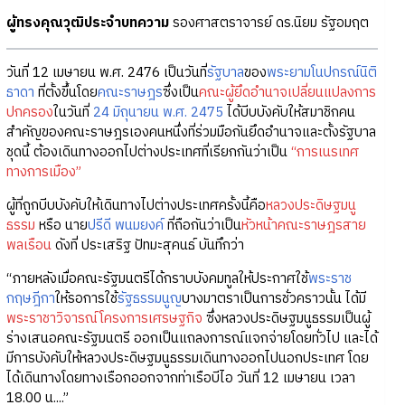
ผู้ทรงคุณวุฒิประจำบทความ
รองศาสตราจารย์ ดร.นิยม รัฐอมฤต
วันที่ 12 เมษายน พ.ศ. 2476 เป็นวันที่
รัฐบาล
ของ
พระยามโนปกรณ์นิติ
ธาดา
ที่ตั้งขึ้นโดย
คณะราษฎร
ซึ่งเป็น
คณะผู้ยึดอำนาจเปลี่ยนแปลงการ
ปกครอง
ในวันที่
24 มิถุนายน พ.ศ. 2475
ได้บีบบังคับให้สมาชิกคน
สำคัญของคณะราษฎรเองคนหนึ่งที่ร่วมมือกันยึดอำนาจและตั้งรัฐบาล
ชุดนี้ ต้องเดินทางออกไปต่างประเทศที่เรียกกันว่าเป็น
“การเนรเทศ
ทางการเมือง”
ผู้ที่ถูกบีบบังคับให้เดินทางไปต่างประเทศครั้งนี้คือ
หลวงประดิษฐมนู
ธรรม
หรือ นาย
ปรีดี พนมยงค์
ที่ถือกันว่าเป็น
หัวหน้าคณะราษฎรสาย
พลเรือน
ดังที่ ประเสริฐ ปัทมะสุคนธ์ บันทึกว่า
“ภายหลังเมื่อคณะรัฐมนตรีได้กราบบังคมทูลให้ประกาศใช้
พระราช
กฤษฎีกา
ให้รอการใช้
รัฐธรรมนูญ
บางมาตราเป็นการชั่วคราวนั้น ได้มี
พระราชาวิจารณ์
โครงการเศรษฐกิจ
ซึ่งหลวงประดิษฐมนูธรรมเป็นผู้
ร่างเสนอคณะรัฐมนตรี ออกเป็นแถลงการณ์แจกจ่ายโดยทั่วไป และได้
มีการบังคับให้หลวงประดิษฐมนูธรรมเดินทางออกไปนอกประเทศ โดย
ได้เดินทางโดยทางเรือกออกจากท่าเรือบีไอ วันที่ 12 เมษายน เวลา
18.00 น....”