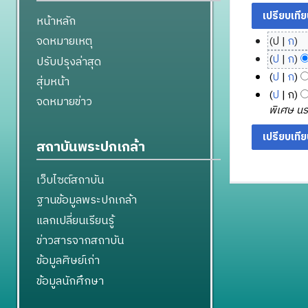
หน้าหลัก
จดหมายเหตุ
ป
ก
1
ไ
ป
ก
ปรับปรุงล่าสุด
5
ม่
2
ไ
ป
ก
สุ่มหน้า
มี
ตุ
8
ม่
1
ไ
ป
ก
จดหมายข่าว
ค
ล
มี
ตุ
0
ม่
พิเศษ นรน
ว
า
ค
ล
มี
กั
า
ค
ว
า
ค
น
สถาบันพระปกเกล้า
ม
า
ม
ค
ว
ย
ย่
ม
2
า
ม
า
อ
เว็บไซต์สถาบัน
ย่
5
ม
2
ย
ก
อ
5
ย่
5
ฐานข้อมูลพระปกเกล้า
น
า
ก
อ
7
5
2
แลกเปลี่ยนเรียนรู้
ร
า
ก
6
5
แ
ข่าวสารจากสถาบัน
ร
า
5
ก้
แ
ร
ข้อมูลศิษย์เก่า
6
ไ
ก้
แ
ข้อมูลนักศึกษา
ข
ไ
ก้
ข
ไ