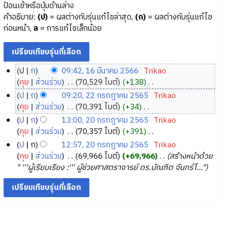
ป้อนเข้าหรือปุ่มด้านล่าง
คำอธิบาย:
(ป)
= ผลต่างกับรุ่นแก้ไขล่าสุด,
(ก)
= ผลต่างกับรุ่นแก้ไข
ก่อนหน้า,
ล
= การแก้ไขเล็กน้อย
ป
ก
09:42, 16 มีนาคม 2566
‎
Trikao
1
คุย
ส่วนร่วม
‎
70,529 ไบต์
+138
‎
6
ไ
ป
ก
09:20, 22 กรกฎาคม 2565
‎
Trikao
ม่
มี
2
คุย
ส่วนร่วม
‎
70,391 ไบต์
+34
‎
มี
น
2
ไ
ป
ก
13:00, 20 กรกฎาคม 2565
‎
Trikao
ค
า
ม่
ก
2
คุย
ส่วนร่วม
‎
70,357 ไบต์
+391
‎
ว
ค
มี
ร
0
ไ
ป
ก
12:57, 20 กรกฎาคม 2565
‎
Trikao
า
ค
ม
ก
ม่
ก
คุย
ส่วนร่วม
‎
69,966 ไบต์
+69,966
‎
สร้างหน้าด้วย
ม
ว
2
ฎ
มี
ร
" '''ผู้เรียบเรียง :''' ผู้ช่วยศาสตราจารย์ ดร.บัณฑิต จันทร์โ..."
ย่
า
5
ค
า
ก
อ
ม
6
ว
ค
ฎ
ก
ย่
า
6
ม
า
า
อ
ม
2
ค
ร
ก
ย่
5
ม
แ