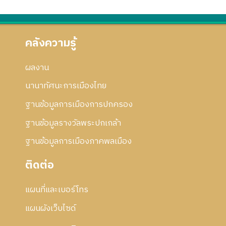
า
อ
6
2
ก้
ร
ก
5
5
ไ
แ
า
6
ข
ก้
ร
คลังความรู้
5
ไ
แ
ข
ก้
ผลงาน
ไ
ข
นานาทัศนะการเมืองไทย
ฐานข้อมูลการเมืองการปกครอง
ฐานข้อมูลรางวัลพระปกเกล้า
ฐานข้อมูลการเมืองภาคพลเมือง
ติดต่อ
แผนที่และเบอร์โทร
แผนผังเว็บไซด์