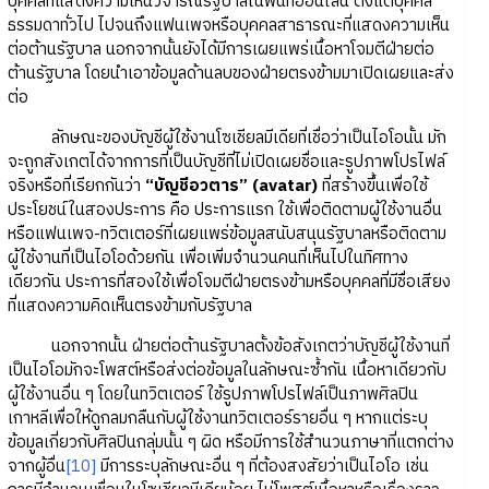
บุคคลที่แสดงความเห็นวิจารณ์รัฐบาลในพื้นที่ออนไลน์ ตั้งแต่บุคคล
ธรรมดาทั่วไป ไปจนถึงแฟนเพจหรือบุคคลสาธารณะที่แสดงความเห็น
ต่อต้านรัฐบาล นอกจากนั้นยังได้มีการเผยแพร่เนื้อหาโจมตีฝ่ายต่อ
ต้านรัฐบาล โดยนำเอาข้อมูลด้านลบของฝ่ายตรงข้ามมาเปิดเผยและส่ง
ต่อ
ลักษณะของบัญชีผู้ใช้งานโซเชียลมีเดียที่เชื่อว่าเป็นไอโอนั้น มัก
จะถูกสังเกตได้จากการที่เป็นบัญชีที่ไม่เปิดเผยชื่อและรูปภาพโปรไฟล์
จริงหรือที่เรียกกันว่า
“บัญชีอวตาร” (avatar)
ที่สร้างขึ้นเพื่อใช้
ประโยชน์ในสองประการ คือ ประการแรก ใช้เพื่อติดตามผู้ใช้งานอื่น
หรือแฟนเพจ-ทวิตเตอร์ที่เผยแพร่ข้อมูลสนับสนุนรัฐบาลหรือติดตาม
ผู้ใช้งานที่เป็นไอโอด้วยกัน เพื่อเพิ่มจำนวนคนที่เห็นไปในทิศทาง
เดียวกัน ประการที่สองใช้เพื่อโจมตีฝ่ายตรงข้ามหรือบุคคลที่มีชื่อเสียง
ที่แสดงความคิดเห็นตรงข้ามกับรัฐบาล
นอกจากนั้น ฝ่ายต่อต้านรัฐบาลตั้งข้อสังเกตว่าบัญชีผู้ใช้งานที่
เป็นไอโอมักจะโพสต์หรือส่งต่อข้อมูลในลักษณะซ้ำกัน เนื้อหาเดียวกับ
ผู้ใช้งานอื่น ๆ โดยในทวิตเตอร์ ใช้รูปภาพโปรไฟล์เป็นภาพศิลปิน
เกาหลีเพื่อให้ดูกลมกลืนกับผู้ใช้งานทวิตเตอร์รายอื่น ๆ หากแต่ระบุ
ข้อมูลเกี่ยวกับศิลปินกลุ่มนั้น ๆ ผิด หรือมีการใช้สำนวนภาษาที่แตกต่าง
จากผู้อื่น
[10]
มีการระบุลักษณะอื่น ๆ ที่ต้องสงสัยว่าเป็นไอโอ เช่น