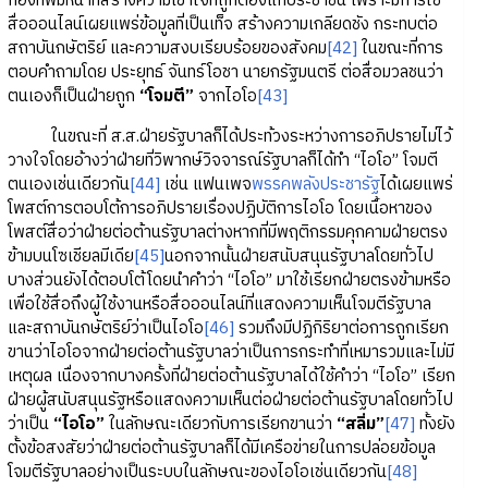
กองทัพมีหน้าที่สร้างความเข้าใจที่ถูกต้องแก่ประชาชน เพราะมีการใช้
สื่อออนไลน์เผยแพร่ข้อมูลที่เป็นเท็จ สร้างความเกลียดชัง กระทบต่อ
สถาบันกษัตริย์ และความสงบเรียบร้อยของสังคม
[42]
ในขณะที่การ
ตอบคำถามโดย ประยุทธ์ จันทร์โอชา นายกรัฐมนตรี ต่อสื่อมวลชนว่า
ตนเองก็เป็นฝ่ายถูก
“โจมตี”
จากไอโอ
[43]
ในขณะที่ ส.ส.ฝ่ายรัฐบาลก็ได้ประท้วงระหว่างการอภิปรายไม่ไว้
วางใจโดยอ้างว่าฝ่ายที่วิพากษ์วิจจารณ์รัฐบาลก็ได้ทำ “ไอโอ” โจมตี
ตนเองเช่นเดียวกัน
[44]
เช่น แฟนเพจ
พรรคพลังประชารัฐ
ได้เผยแพร่
โพสต์การตอบโต้การอภิปรายเรื่องปฏิบัติการไอโอ โดยเนื้อหาของ
โพสต์สื่อว่าฝ่ายต่อต้านรัฐบาลต่างหากที่มีพฤติกรรมคุกคามฝ่ายตรง
ข้ามบนโซเชียลมีเดีย
[45]
นอกจากนั้นฝ่ายสนับสนุนรัฐบาลโดยทั่วไป
บางส่วนยังได้ตอบโต้โดยนำคำว่า “ไอโอ” มาใช้เรียกฝ่ายตรงข้ามหรือ
เพื่อใช้สื่อถึงผู้ใช้งานหรือสื่อออนไลน์ที่แสดงความเห็นโจมตีรัฐบาล
และสถาบันกษัตริย์ว่าเป็นไอโอ
[46]
รวมถึงมีปฏิกิริยาต่อการถูกเรียก
ขานว่าไอโอจากฝ่ายต่อต้านรัฐบาลว่าเป็นการกระทำที่เหมารวมและไม่มี
เหตุผล เนื่องจากบางครั้งที่ฝ่ายต่อต้านรัฐบาลได้ใช้คำว่า “ไอโอ” เรียก
ฝ่ายผู้สนับสนุนรัฐหรือแสดงความเห็นต่อฝ่ายต่อต้านรัฐบาลโดยทั่วไป
ว่าเป็น
“ไอโอ”
ในลักษณะเดียวกับการเรียกขานว่า
“สลิ่ม”
[47]
ทั้งยัง
ตั้งข้อสงสัยว่าฝ่ายต่อต้านรัฐบาลก็ได้มีเครือข่ายในการปล่อยข้อมูล
โจมตีรัฐบาลอย่างเป็นระบบในลักษณะของไอโอเช่นเดียวกัน
[48]