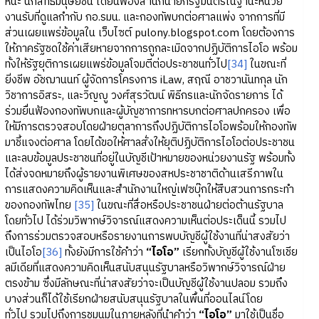
หน๊ะ นักสิทธิมนุษยชน ได้ยื่นฟ้องสำนักนายกรัฐมนตรีในฐานะหน่วย
งานรับที่ดูแลกำกับ กอ.รมน. และกองทัพบกต่อศาลแพ่ง จากการที่มี
ส่วนเผยแพร่ข้อมูลใน เว็บไซต์ pulony.blogspot.com โดยต้องการ
ให้ภาครัฐชดใช้ค่าเสียหายจากการถูกละเมิดจากปฏิบัติการไอโอ พร้อม
ทั้งให้รัฐยุติการเผยแพร่ข้อมูลโจมตีต่อประชาชนทั่วไป
[34]
ในขณะที่
ยิ่งชีพ อัชฌานนท์ ผู้จัดการโครงการ iLaw, สฤณี อาชวานันทกุล นัก
วิชาการอิสระ, และวิญญู วงศ์สุรวัฒน์ พิธีกรและนักจัดรายการ ได้
ร่วมยื่นฟ้องกองทัพบกและผู้บัญชาการทหารบกต่อศาลปกครอง เพื่อ
ให้มีการตรวจสอบโดยฝ่ายตุลาการถึงปฏิบัติการไอโอพร้อมให้กองทัพ
มาชี้แจงต่อศาล โดยได้ขอให้ศาลสั่งให้ยุติปฏิบัติการไอโอต่อประชาชน
และลบข้อมูลประชาชนที่อยู่ในบัญชีเป้าหมายของหน่วยงานรัฐ พร้อมทั้ง
ได้ส่งจดหมายถึงผู้รายงานพิเศษของสหประชาชาติด้านเสรีภาพใน
การแสดงความคิดเห็นและสำนักงานใหญ่เฟซบุ๊กให้สืบสวนการกระทำ
ของกองทัพไทย
[35]
ในขณะที่สื่อหรือประชาชนฝ่ายต่อต้านรัฐบาล
โดยทั่วไป ได้ร่วมวิพากษ์วิจารณ์แสดงความเห็นต่อประเด็นนี้ รวมไป
ถึงการร่วมตรวจสอบหรือรายงานการพบบัญชีผู้ใช้งานที่น่าสงสัยว่า
เป็นไอโอ
[36]
ทั้งยังมีการใช้คำว่า
“ไอโอ”
เรียกทั้งบัญชีผู้ใช้งานโซเชีย
ลมีเดียที่แสดงความคิดเห็นสนับสนุนรัฐบาลหรือวิพากษ์วิจารณ์ฝ่าย
ตรงข้าม ซึ่งมีลักษณะที่น่าสงสัยว่าจะเป็นบัญชีผู้ใช้งานปลอม รวมถึง
บางส่วนก็ได้ใช้เรียกฝ่ายสนับสนุนรัฐบาลในพื้นที่ออนไลน์โดย
ทั่วไป รวมไปถึงการชุมนุมในภายหลังที่นำคำว่า
“ไอโอ”
มาใช้เป็นชื่อ