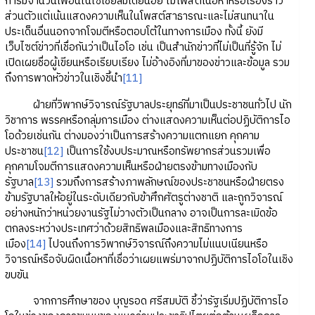
การมีจำนวนเพื่อนในโซเชียลมีเดียน้อย ไม่โพสต์เนื้อหาหรือเรื่องราว
ส่วนตัวแต่เน้นแสดงความเห็นในโพสต์สาธารณะและไม่สนทนาใน
ประเด็นอื่นนอกจากโจมตีหรือตอบโต้ในทางการเมือง ทั้งนี้ ยังมี
เว็บไซต์ข่าวที่เชื่อกันว่าเป็นไอโอ เช่น เป็นสำนักข่าวที่ไม่เป็นที่รู้จัก ไม่
เปิดเผยชื่อผู้เขียนหรือเรียบเรียง ไม่อ้างอิงที่มาของข่าวและข้อมูล รวม
ถึงการพาดหัวข่าวในเชิงชี้นำ
[11]
ฝ่ายที่วิพากษ์วิจารณ์รัฐบาลประยุทธ์ที่มาเป็นประชาชนทั่วไป นัก
วิชาการ พรรคหรือกลุ่มการเมือง ต่างแสดงความเห็นต่อปฏิบัติการไอ
โอด้วยเช่นกัน ต่างมองว่าเป็นการสร้างความแตกแยก คุกคาม
ประชาชน
[12]
เป็นการใช้งบประมาณหรือทรัพยากรส่วนรวมเพื่อ
คุกคามโจมตีการแสดงความเห็นหรือฝ่ายตรงข้ามทางเมืองกับ
รัฐบาล
[13]
รวมถึงการสร้างภาพลักษณ์ของประชาชนหรือฝ่ายตรง
ข้ามรัฐบาลให้อยู่ในระดับเดียวกับข้าศึกศัตรูต่างชาติ และถูกวิจารณ์
อย่างหนักว่าหน่วยงานรัฐไม่วางตัวเป็นกลาง อาจเป็นการละเมิดข้อ
ตกลงระหว่างประเทศว่าด้วยสิทธิพลเมืองและสิทธิทางการ
เมือง
[14]
ไปจนถึงการวิพากษ์วิจารณ์ถึงความไม่แนบเนียนหรือ
วิจารณ์หรือจับผิดเนื้อหาที่เชื่อว่าเผยแพร่มาจากปฏิบัติการไอโอในเชิง
ขบขัน
จากการศึกษาของ บุญรอด ศรีสมบัติ ชี้ว่ารัฐเริ่มปฏิบัติการไอ