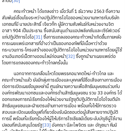
ลำดับ
[30]
คณะก้าวหน้า ได้แถลงข่าว เมื่อวันที่ 1 ธันวาคม 2563 ถึงความ
สัมพันธ์เชื่อมโยงระหว่างปฏิบัติการไอโอของหน่วยงานทหารกับบริษัท
เอกชนที่มี นายประสิทธิ์ เจียวก๊ก ผู้มีความสัมพันธ์กับหน่วยงานจิต
อาสา 904 เป็นประธาน ซึ่งสนับสนุนด้านแอปพลิเคชันและเซิร์ฟเวอร์
แก่ปฏิบัติการไอโอ
[31]
ซึ่งการแถลงของคณะก้าวหน้าเกิดขึ้นภายหลัง
การเผยแพร่เอกสารที่อ้างว่าเป็นของกองทัพที่มีเนื้อหาว่าด้วย
กระบวนการ-โครงสร้างของปฏิบัติการไอโอในหน่วยงานทหารโดยผู้ใช้
งานอินเทอร์เน็ตทางออนไลน์ก่อนหน้า
[32]
ซึ่งถูกนำมาเผยแพร่ต่อ
โดยการแถลงของคณะก้าวไกลครั้งนั้น
นอกจากการเคลื่อนไหวโดยพรรคอนาคตใหม่-ก้าวไกล และ
คณะก้าวหน้าแล้ว ยังมีกลุ่มการเมืองและบุคคลที่มีชื่อเสียงทางการเมือง
ต่อการเปิดเผยข้อมูลเหล่านี้ ศูนย์ทนายความเพื่อสิทธิมนุษยชนร่วมกับ
องค์กรพัฒนาเอกชนและองค์กรด้านสิทธิมนุษยชน รวม 33 องค์กร ได้
ออกแถลงการณ์เรียกร้องให้หน่วยงานรัฐยุติปฏิบัติการไอโอโจมตีนัก
สิทธิมนุษยชนและฝ่ายตรงข้ามทางการเมือง พร้อมทั้งให้มีการตรวจ
สอบและเปิดเผยข้อมูลที่เกี่ยวข้องรับผิดชอบต่อผู้เสียหายจากปฏิบัติ
การนี้ พร้อมทั้งเรียกร้องให้ผู้ให้บริการโซเชียลมีเดียระงับบัญชีผู้ใช้งาน
ปลอมที่สนับสนุนโดยรัฐ
[33]
อังคณา นีละไพจิตร และ อัญชนา หีมมิ