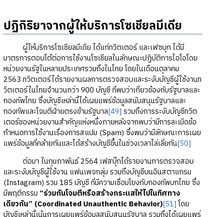
ปฏิกิริยาจากผู้ให้บริการโซเชียลมีเดีย
ผู้ให้บริการโซเชียลมีเดีย ได้แก่ทวิตเตอร์ และเฟซบุก ได้มี
มาตรการตอบโต้ต่อการใช้งานโซเชียลในลักษณะปฏิบัติการไอโอโดย
หน่วยงานรัฐในหลายประเทศรวมถึงในไทย โดยในเดือนตุลาคม
2563 ทวิตเตอร์ได้รายงานผลการตรวจสอบและระงับบัญชีผู้ใช้งานท
วิตเตอร์ในไทยจำนวนกว่า 900 บัญชี ที่พบว่าเกี่ยวข้องกับรัฐบาลและ
กองทัพไทย ซึ่งบัญชีเหล่านี้ได้เผยแพร่ข้อมูลสนับสนุนรัฐบาลและ
กองทัพและโจมตีฝ่ายตรงข้ามรัฐบาล
[49]
รวมถึงการระงับบัญชีทวิต
เตอร์ของหน่วยงานสำคัญแห่งหนึ่งภายหลังจากพบว่ามีการละเมิดข้อ
กำหนดการใช้งานเรื่องการสแปม (Spam) ซึ่งพบว่ามีลักษณะการเผย
แพร่ข้อมูลที่คล้ายกันและได้สร้างบัญชีขึ้นในช่วงเวลาไล่เลี่ยกัน
[50]
ต่อมา ในกุมภาพันธ์ 2564 เฟสบุ๊กได้รายงานการตรวจสอบ
และระงับบัญชีผู้ใช้งาน แฟนเพจกลุ่ม รวมถึงบัญชีบนอินสตาแกรม
(Instagram) รวม 185 บัญชี ที่มีความเชื่อมโยงกับกองทัพบกไทย ซึ่ง
มีพฤติกรรม
“ร่วมกันโจมตีหรือสร้างกระแสให้ไปในทิศทาง
เดียวกัน” (Coordinated Unauthentic Behavior)
[51]
โดย
บัญชีเหล่านี้เน้นการเผยแพร่ข้อมูลสนับสนุนรัฐบาล รวมถึงได้เผยแพร่