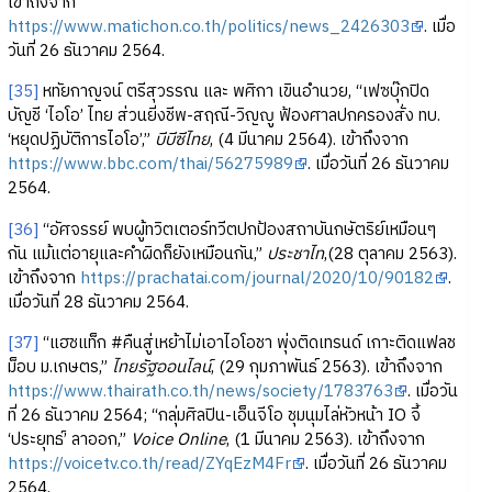
เข้าถึงจาก
https://www.matichon.co.th/politics/news_2426303
. เมื่อ
วันที่ 26 ธันวาคม 2564.
[35]
หทัยกาญจน์ ตรีสุวรรณ และ พศิกา เขินอำนวย, “เฟซบุ๊กปิด
บัญชี ‘ไอโอ’ ไทย ส่วนยิ่งชีพ-สฤณี-วิญญู ฟ้องศาลปกครองสั่ง ทบ.
‘หยุดปฏิบัติการไอโอ’,”
บีบีซีไทย
, (4 มีนาคม 2564). เข้าถึงจาก
https://www.bbc.com/thai/56275989
. เมื่อวันที่ 26 ธันวาคม
2564.
[36]
“อัศจรรย์ พบผู้ทวิตเตอร์ทวีตปกป้องสถาบันกษัตริย์เหมือนๆ
กัน แม้แต่อายุและคำผิดก็ยังเหมือนกัน,”
ประชาไท
,(28 ตุลาคม 2563).
เข้าถึงจาก
https://prachatai.com/journal/2020/10/90182
.
เมื่อวันที่ 28 ธันวาคม 2564.
[37]
“แฮชแท็ก #คืนสู่เหย้าไม่เอาไอโอชา พุ่งติดเทรนด์ เกาะติดแฟลช
ม็อบ ม.เกษตร,”
ไทยรัฐออนไลน์
, (29 กุมภาพันธ์ 2563). เข้าถึงจาก
https://www.thairath.co.th/news/society/1783763
. เมื่อวัน
ที่ 26 ธันวาคม 2564; “กลุ่มศิลปิน-เอ็นจีโอ ชุมนุมไล่หัวหน้า IO จี้
‘ประยุทธ์’ ลาออก,”
Voice Online
, (1 มีนาคม 2563). เข้าถึงจาก
https://voicetv.co.th/read/ZYqEzM4Fr
. เมื่อวันที่ 26 ธันวาคม
2564.