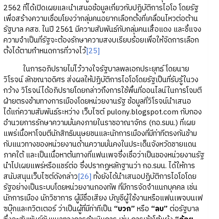
2562 ที่ได้เปิดเผยและนำเสนอข้อมูลเกี่ยวกับปฏิบัติการไอโอ โดยรัฐ
เพื่อสร้างความเชื่อมโยงว่ากลุ่มคนอยากเลือกตั้งที่เคลื่อนไหวต่อต้าน
รัฐบาล คสช. ในปี 2561 มีความสัมพันธ์กับกลุ่มคนเสื้อแดง และชี้แจง
ความจำเป็นที่รัฐจะต้องรักษาความสงบเรียบร้อยเพื่อให้จัดการเลือก
ตั้งได้ตามกำหนดการที่วางไว้
[25]
ในการอภิปรายไม่ไว้วางใจรัฐบาลพลเอกประยุทธ์ โดยนาย
วิโรจน์ ลักขณาอดิศร ส่งผลให้ปฏิบัติการไอโอโดยรัฐเป็นที่รับรู้ในวง
กว้าง วิโรจน์ได้อภิปรายโดยกล่าวถึงการใช้พื้นที่ออนไลน์ในการโจมตี
ฝ่ายตรงข้ามทางการเมืองโดยหน่วยงานรัฐ ข้อมูลที่วิโรจน์นำเสนอ
ได้แก่ความสัมพันธ์ระหว่าง เว็บไซต์ pulony.blogspot.com กับกอง
อำนวยการรักษาความมั่นคงภายในราชอาณาจักร (กอ.รมน.) ที่เผย
แพร่เนื้อหาโจมตีนักสิทธิมนุษยชนและนักการเมืองที่มีท่าทีตรงกันข้าม
กับแนวทางของหน่วยงานด้านความมั่นคงในประเด็นจังหวัดชายแดน
ภาคใต้ และเป็นเนื้อหาต้นทางที่แฟนเพจซึ่งเชื่อว่าเป็นของหน่วยงานรัฐ
นำไปเผยแพร่หรือแชร์ต่อ ซึ่งปรากฏหลักฐานว่า กอ.รมน. ได้ให้การ
สนับสนุนเว็บไซต์ดังกล่าว
[26]
ทั้งยังได้นำเสนอปฏิบัติการไอโอโดย
รัฐอย่างเป็นระบบโดยหน่วยงานกองทัพ ที่มีการจัดจำแนกบุคคล เช่น
นักการเมือง นักวิชาการ ผู้มีชื่อเสียง บัญชีผู้ใช้งานหรือแฟนเพจบนเฟ
ซบุ๊กและทวิตเตอร์ ว่าเป็นผู้ที่มีท่าทีเป็น
“บวก”
หรือ
“ลบ”
ต่อรัฐบาล