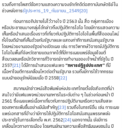
รวมถึงการโพสต์ข้อความแสดงความจงรักภักดีต่อสถาบันกษัตริย์ใน
ช่วงหลังการ
รัฐประหาร_19_กันยายน_2549
[20]
ก่อนการอภิปรายไม่ไว้วางใจ ปี 2563 นั้น สื่อ กลุ่มการเมือง
หรือประชาชนบางกลุ่มได้กล่าวถึงปฏิบัติการไอโอ โดยมีการแสดงความ
เห็นหรือนำเสนอเรื่องราวที่เกี่ยวกับปฏิบัติการไอโอในพื้นที่สื่อออนไลน์
ทั้งโจมตีฝ่ายที่เห็นด้วยกับรัฐบาลและแสดงท่าทีการสนับสนุนรัฐบาล
โดยหน่วยงานของรัฐอย่างเปิดเผย เช่น การวิพากษ์วิจารณ์ปฏิบัติการ
ไอโอในพื้นที่จังหวัดชายแดนภาคใต้ที่มีการเผยแพร่ข้อมูลโจมตี
สื่อมวลชนหรือนักวิชาการที่วิจารณ์การทำงานของเจ้าหน้าที่รัฐใน ปี
2557
[21]
ได้มีการนำเสนอแฟนเพจ
“ทหารปฏิรูปประเทศ”
ที่มี
เนื้อหาโจมตีการเคลื่อนไหวต่อต้านรัฐบาล รวมถึงมีการใช้วาทกรรม
แบบฝ่ายอนุรักษ์นิยมเมื่อ ปี 2558
[22]
สมาคมนักข่าวหนังสือพิมพ์แห่งประเทศไทยตั้งข้อสังเกตที่น่า
สนใจว่ามีแฟนเพจหน่วยงานทหารในระดับต่าง ๆ ในช่วงก่อนหน้า ปี
2561 ซึ่งเผยแพร่เนื้อหาเกี่ยวกับการปฏิบัติงานหรือความเสียสละ
ของทหารเพิ่มขึ้นอย่างมีนัยสำคัญ
[23]
รวมถึงในกรณีอื่น เช่น การเผย
แพร่เอกสารที่อ้างว่ามีการใช้ปฏิบัติการไอโอสนับสนุนพรรคพลัง
ประชารัฐในการเลือกตั้ง พ.ศ. 2562
[24]
นอกจากนั้น ยังมีการ
เคลื่อนไหวทางการเมือง โดยศูนย์ทนายความเพื่อสิทธิมนุษยชนใน ปี