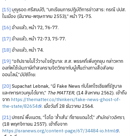
[15]
บุญรอด ศรีสมบัติ, “บทเรียนการปฏิบัติการข่าวสาร: กรณี ปปส.
ในเมือง (มีนาคม-พฤษภาคม 2553),” หน้า 71-75.
[16]
อ้างแล้ว, หน้า 72, 76-77.
[17]
อ้างแล้ว, หน้า 72-73, 75-77.
[18]
อ้างแล้ว, หน้า 74.
[19]
“อภิปรายไม่ไว้วางใจรัฐบาล: ส.ส. พรรคที่เพิ่งถูกยุบ กล่าวหาก
องทัพใช้เงินภาษีทำสงครามจิตวิทยากับผู้เห็นต่างทางสื่อสังคม
ออนไลน์,”
บีบีซีไทย
.
[20]
Supachat Lebnak, “ผี Fake News กับโลกโซเชียลที่รัฐบาล
และทหารควบคุมได้ยาก,”
The MATTER
, (14 สิงหาคม 2562). เข้าถึง
จาก
https://thematter.co/thinkers/fake-news-ghost-of-
the-state/82654
. เมื่อวันที่ 28 ธันวาคม 2564.
[21]
ปกรณ์ พึ่งเนตร, “ไอโอ ‘ล้ำเส้น’ ที่ชายแดนใต้,”
สำนักข่าวอิศรา
,
(18 พฤศจิกายน 2557). เข้าถึงจาก
https://isranews.org/content-page/67/34484-io.html
.