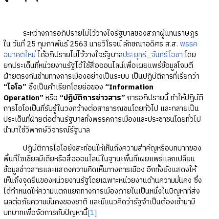
ระหว่างการอภิปรายไม่ไว้วางใจรัฐบาลของสภาผู้แทนราษฎร
ใน วันที่ 25 กุมภาพันธ์ 2563 นายวิโรจน์ ลักขณาอดิศร ส.ส.
พรรค
อนาคตใหม่
ได้อภิปรายไม่ไว้วางใจรัฐบาล
ประยุทธ์_จันทร์โอชา
โดย
ยกประเด็นที่หน่วยงานรัฐได้ใช้สื่อออนไลน์เพื่อเผยแพร่ข้อมูลโจมตี
ฝ่ายตรงกันข้ามทางการเมืองอย่างเป็นระบบ เป็นปฏิบัติการที่เรียกว่า
“ไอโอ”
ซึ่งเป็นคำเรียกโดยย่อของ
“Information
Operation”
หรือ
“ปฏิบัติการข่าวสาร”
การอภิปรายนี้ ทำให้ปฏิบัติ
การไอโอเป็นที่รับรู้ในวงกว้างต่อสาธารณชนโดยทั่วไป และกลายเป็น
ประเด็นที่ฝ่ายต่อต้านรัฐบาลทั้งพรรคการเมืองและประชาชนโดยทั่วไป
นำมาใช้วิพากษ์วิจารณ์รัฐบาล
ปฏิบัติการไอโอยังสะท้อนให้เห็นถึงความสำคัญหรือบทบาทของ
พื้นที่โซเชียลมีเดียหรือสื่อออนไลน์ในฐานะพื้นที่เผยแพร่แลกเปลี่ยน
ข้อมูลข่าวสารและแสดงความคิดเห็นทางการเมือง อีกทั้งยังแสดงให้
เห็นถึงจุดยืนของหน่วยงานรัฐโดยเฉพาะหน่วยงานด้านความมั่นคง ซึ่ง
ได้กำหนดให้ความแตกแยกทางการเมืองภายในเป็นหนึ่งในปัญหาที่ส่ง
ผลต่อภัยความมั่นคงของชาติ และมีแนวคิดว่ารัฐจำเป็นต้องเข้ามามี
บทบาทเพื่อจัดการกับปัญหานี้
[1]