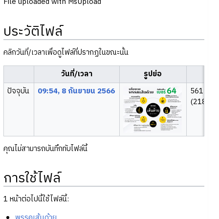
File uploaded with MsUpload
ประวัติไฟล์
คลิกวันที่/เวลาเพื่อดูไฟล์ที่ปรากฏในขณะนั้น
วันที่/เวลา
รูปย่อ
ขนา
ปัจจุบัน
09:54, 8 กันยายน 2566
561 × 4
(218 กิโล
คุณไม่สามารถบันทึกทับไฟล์นี้
การใช้ไฟล์
1 หน้าต่อไปนี้ใช้ไฟล์นี้:
พรรคเส้นด้าย