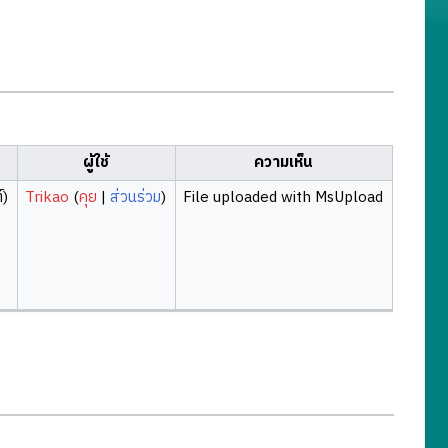
ผู้ใช้
ความเห็น
์)
Trikao
(
คุย
|
ส่วนร่วม
)
File uploaded with MsUpload