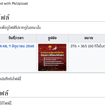
ed with MsUpload
ไฟล์
ลาเพื่อดูไฟล์ที่ปรากฏในขณะนั้น
วันที่/เวลา
รูปย่อ
ขนาด
9:48, 7 มิถุนายน 2565
376 × 365
(60 กิโลไบต
ันทึกทับไฟล์นี้
ฟล์
ช้ไฟล์นี้: