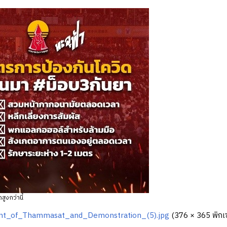
สูงกว่านี้
nt_of_Thammasat_and_Demonstration_(5).jpg
‎
(376 × 365 พิกเซล