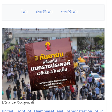
ไฟล์
ประวัติไฟล์
การใช้ไฟล์
ไม่มีความละเอียดสูงกว่านี้
United_Front_of_Thammasat_and_Demonstration_(4).jp