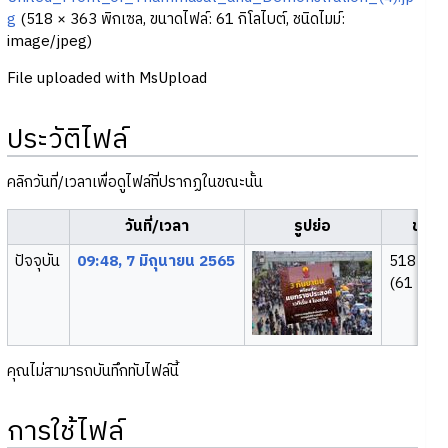
g
‎
(518 × 363 พิกเซล, ขนาดไฟล์: 61 กิโลไบต์, ชนิดไมม์:
image/jpeg
)
File uploaded with MsUpload
ประวัติไฟล์
คลิกวันที่/เวลาเพื่อดูไฟล์ที่ปรากฏในขณะนั้น
วันที่/เวลา
รูปย่อ
ขนา
ปัจจุบัน
09:48, 7 มิถุนายน 2565
518 × 3
(61 กิโลไ
คุณไม่สามารถบันทึกทับไฟล์นี้
การใช้ไฟล์