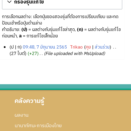
กรองรุ่นแก้ไข
การเลือกผลต่าง: เลือกปุ่มของสองรุ่นที่ต้องการเปรียบเทียบ และกด
ป้อนเข้าหรือปุ่มด้านล่าง
คำอธิบาย:
(ป)
= ผลต่างกับรุ่นแก้ไขล่าสุด,
(ก)
= ผลต่างกับรุ่นแก้ไข
ก่อนหน้า,
ล
= การแก้ไขเล็กน้อย
ป
ก
09:48, 7 มิถุนายน 2565
‎
Trikao
คุย
ส่วนร่วม
‎
7
27 ไบต์
+27
‎
File uploaded with MsUpload
มิ
ถุ
น
า
ย
น
คลังความรู้
2
5
6
ผลงาน
5
นานาทัศนะการเมืองไทย