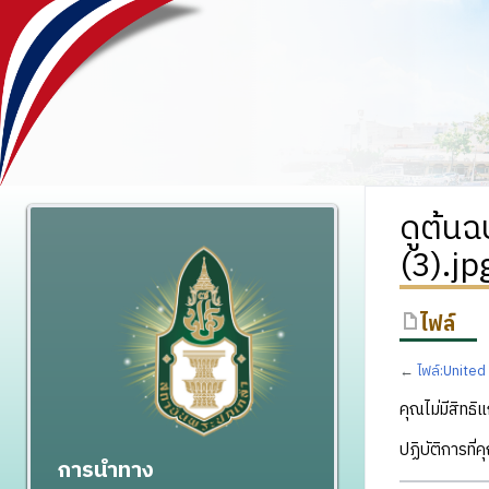
ดูต้น
(3).jp
ไฟล์
←
ไฟล์:Unite
คุณไม่มีสิทธิแ
ปฏิบัติการที่
การนำทาง