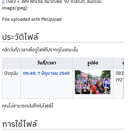
g
‎
(583 × 389 พิกเซล, ขนาดไฟล์: 92 กิโลไบต์, ชนิดไมม์:
image/jpeg
)
File uploaded with MsUpload
ประวัติไฟล์
คลิกวันที่/เวลาเพื่อดูไฟล์ที่ปรากฏในขณะนั้น
วันที่/เวลา
รูปย่อ
ขนา
ปัจจุบัน
09:48, 7 มิถุนายน 2565
583 × 3
(92 กิโลไ
คุณไม่สามารถบันทึกทับไฟล์นี้
การใช้ไฟล์