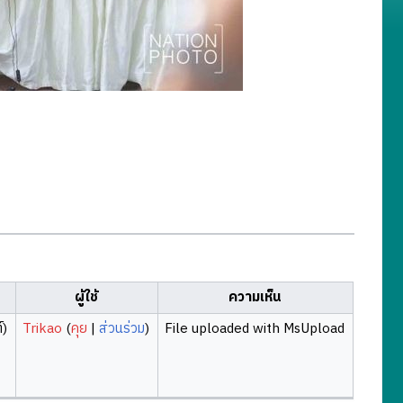
ผู้ใช้
ความเห็น
์)
Trikao
(
คุย
|
ส่วนร่วม
)
File uploaded with MsUpload