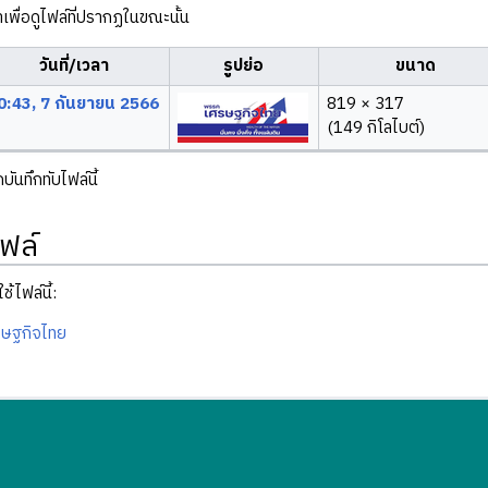
ลาเพื่อดูไฟล์ที่ปรากฏในขณะนั้น
วันที่/เวลา
รูปย่อ
ขนาด
0:43, 7 กันยายน 2566
819 × 317
(149 กิโลไบต์)
ันทึกทับไฟล์นี้
ฟล์
ช้ไฟล์นี้:
ษฐกิจไทย