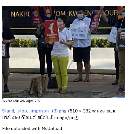
ไม่มีความละเอียดสูงกว่านี้
Stand,_stop,_imprison_(3).png
‎
(510 × 382 พิกเซล, ขนาด
ไฟล์: 450 กิโลไบต์, ชนิดไมม์:
image/png
)
File uploaded with MsUpload