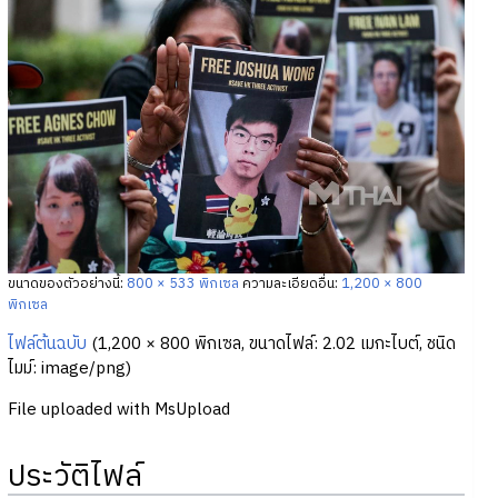
ขนาดของตัวอย่างนี้:
800 × 533 พิกเซล
ความละเอียดอื่น:
1,200 × 800
พิกเซล
ไฟล์ต้นฉบับ
‎
(1,200 × 800 พิกเซล, ขนาดไฟล์: 2.02 เมกะไบต์, ชนิด
ไมม์:
image/png
)
File uploaded with MsUpload
ประวัติไฟล์