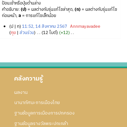
ป้อนเข้าหรือปุ่มด้านล่าง
คำอธิบาย:
(ป)
= ผลต่างกับรุ่นแก้ไขล่าสุด,
(ก)
= ผลต่างกับรุ่นแก้ไข
ก่อนหน้า,
ล
= การแก้ไขเล็กน้อย
ป
ก
11:52, 14 สิงหาคม 2567
‎
Annmayavadee
1
คุย
ส่วนร่วม
‎
12 ไบต์
+12
‎
ไ
4
ม่
สิ
มี
ง
ค
ห
ว
า
า
ค
ม
คลังความรู้
ม
ย่
2
อ
5
ผลงาน
ก
6
า
นานาทัศนะการเมืองไทย
7
ร
ฐานข้อมูลการเมืองการปกครอง
แ
ก้
ฐานข้อมูลรางวัลพระปกเกล้า
ไ