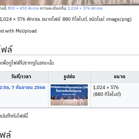
งนี้:
800 × 450 พิกเซล
ความละเอียดอื่น:
1,024 × 576 พิกเซล
1,024 × 576 พิกเซล, ขนาดไฟล์: 880 กิโลไบต์, ชนิดไมม์:
image/png
)
ed with MsUpload
ไฟล์
ลาเพื่อดูไฟล์ที่ปรากฏในขณะนั้น
วันที่/เวลา
รูปย่อ
ขนาด
2:56, 7 กันยายน 2566
1,024 × 576
(880 กิโลไบต์)
ันทึกทับไฟล์นี้
ฟล์