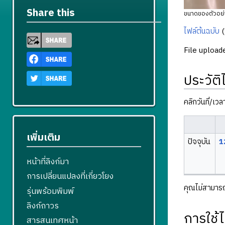
Share this
ขนาดของตัวอย่า
ไฟล์ต้นฉบับ
‎
(
File upload
ประวัติ
คลิกวันที่/เว
เพิ่มเติม
ปัจจุบัน
1
หน้าที่ลิงก์มา
การเปลี่ยนแปลงที่เกี่ยวโยง
คุณไม่สามารถบ
รุ่นพร้อมพิมพ์
ลิงก์ถาวร
การใช้ไ
สารสนเทศหน้า