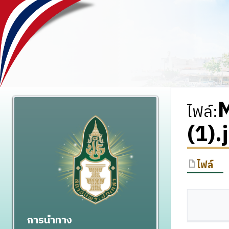
ไฟล์
:
(1).
ไฟล์
การนำทาง