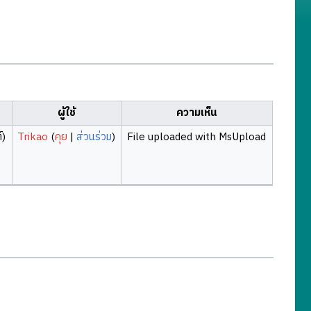
ผู้ใช้
ความเห็น
์)
Trikao
(
คุย
|
ส่วนร่วม
)
File uploaded with MsUpload