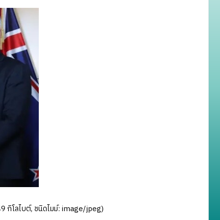
 กิโลไบต์, ชนิดไมม์:
image/jpeg
)