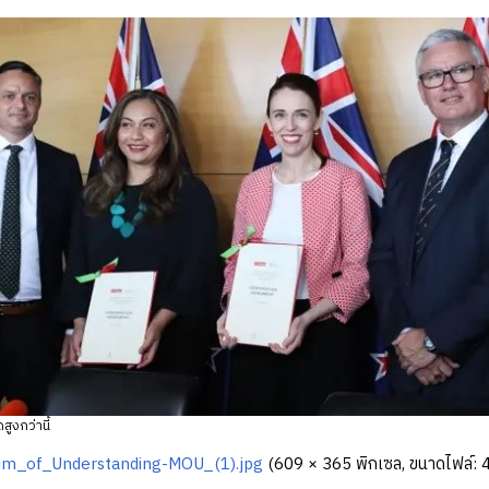
สูงกว่านี้
m_of_Understanding-MOU_(1).jpg
‎
(609 × 365 พิกเซล, ขนาดไฟล์: 49